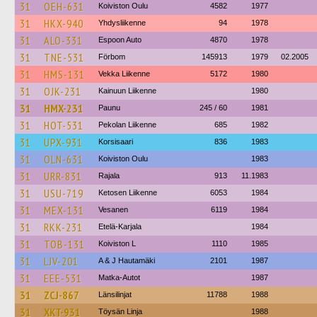
31
OEH-631
Koiviston Oulu
4582
1977
31
HKX-940
Yhdysliikenne
94
1978
31
ALO-331
Espoon Auto
4870
1978
31
TNE-531
Förbom
145913
1979
02.2005
31
HMS-131
Vekka Liikenne
5172
1980
31
OJK-231
Kainuun Liikenne
1980
31
HMX-231
Paunu
245 / 60
1981
31
HOT-531
Pekolan Liikenne
685
1982
31
UPX-931
Korsisaari
836
1983
31
OLN-631
Koiviston Oulu
1983
31
URR-831
Rajala
913
11.1983
31
USU-719
Ketosen Liikenne
6053
1984
31
MEX-131
Vesanen
6119
1984
31
RKK-231
Etelä-Karjala
1984
31
TOB-131
Koiviston L
1110
1985
31
LJV-201
A & J Hautamäki
2101
1987
31
EEE-531
Matka-Autot
1987
31
ZCJ-867
Länsilinjat
11788
1988
31
XKT-931
Töysän Linja
1988