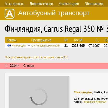
База данных
Дополнительно
Комментарии
Обновления
Автобусный транспорт
Финляндия, Carrus Regal 350 № 
Регион
Предприятие
№
Гос.№
С...
По
31
ZGS-665
07.1997
20
Финляндия
Oy Pohjolan Liikenne Ab
Все комментарии к фотографиям этого ТС
↑
2014 г.
Списан
Финляндия
,
Kotka
,
Pu
22 апреля 2013 г., понед
Автор:
Роговиков Николай