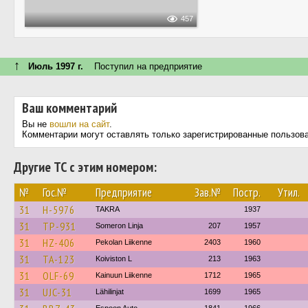
457
↑
Июль 1997 г.
Поступил на предприятие
Ваш комментарий
Вы не
вошли на сайт
.
Комментарии могут оставлять только зарегистрированные пользов
Другие ТС с этим номером:
№
Гос.№
Предприятие
Зав.№
Постр.
Утил.
31
H-5976
TAKRA
1937
31
TP-931
Someron Linja
207
1957
31
HZ-406
Pekolan Liikenne
2403
1960
31
TA-123
Koiviston L
213
1963
31
OLF-69
Kainuun Liikenne
1712
1965
31
UJC-31
Lähilinjat
1699
1965