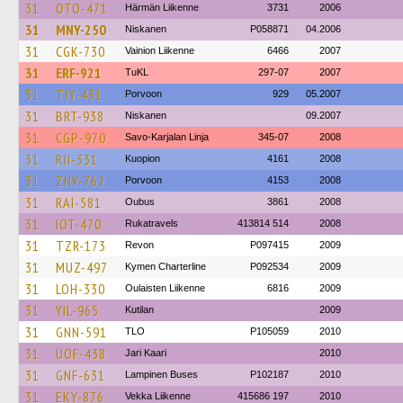
31
OTO-471
Härmän Liikenne
3731
2006
31
MNY-250
Niskanen
P058871
04.2006
31
CGK-730
Vainion Liikenne
6466
2007
31
ERF-921
TuKL
297-07
2007
31
TJY-431
Porvoon
929
05.2007
31
BRT-938
Niskanen
09.2007
31
CGP-970
Savo-Karjalan Linja
345-07
2008
31
RJI-331
Kuopion
4161
2008
31
ZNY-762
Porvoon
4153
2008
31
RAI-581
Oubus
3861
2008
31
IOT-470
Rukatravels
413814 514
2008
31
TZR-173
Revon
P097415
2009
31
MUZ-497
Kymen Charterline
P092534
2009
31
LOH-330
Oulaisten Liikenne
6816
2009
31
YIL-965
Kutilan
2009
31
GNN-591
TLO
P105059
2010
31
UOF-438
Jari Kaari
2010
31
GNF-631
Lampinen Buses
P102187
2010
31
EKY-876
Vekka Liikenne
415686 197
2010