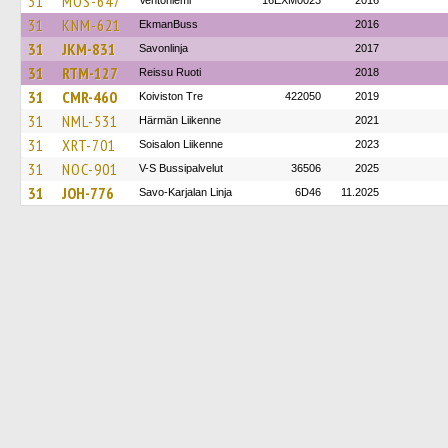
31
MOS-647
Ventoniemi
16EXM0023
2016
31
KNM-621
EkmanBuss
2016
31
JKM-831
Savonlinja
2017
31
RTM-127
Reissu Ruoti
2018
31
CMR-460
Koiviston Tre
422050
2019
31
NML-531
Härmän Liikenne
2021
31
XRT-701
Soisalon Liikenne
2023
31
NOC-901
V-S Bussipalvelut
36506
2025
31
JOH-776
Savo-Karjalan Linja
6D46
11.2025