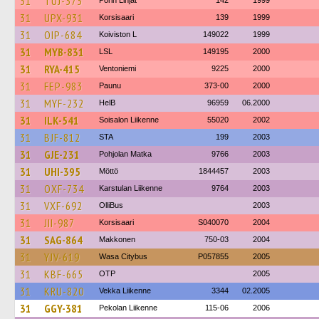
31
TUJ-373
Porin Linjat
142
1999
31
UPX-931
Korsisaari
139
1999
31
OIP-684
Koiviston L
149022
1999
31
MYB-831
LSL
149195
2000
31
RYA-415
Ventoniemi
9225
2000
31
FEP-983
Paunu
373-00
2000
31
MYF-232
HelB
96959
06.2000
31
ILK-541
Soisalon Liikenne
55020
2002
31
BJF-812
STA
199
2003
31
GJE-231
Pohjolan Matka
9766
2003
31
UHI-395
Möttö
1844457
2003
31
OXF-734
Karstulan Liikenne
9764
2003
31
VXF-692
OlliBus
2003
31
JII-987
Korsisaari
S040070
2004
31
SAG-864
Makkonen
750-03
2004
31
YJV-619
Wasa Citybus
P057855
2005
31
KBF-665
OTP
2005
31
KRU-820
Vekka Liikenne
3344
02.2005
31
GGY-381
Pekolan Liikenne
115-06
2006