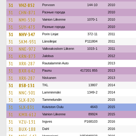
31
VHZ-852
Porvoon
144-10
2010
31
CHN-871
Разные города
2010
31
NMI-550
Vainion Liikenne
1070-1
2010
31
SUY-473
Разные города
2010
31
NHV-347
Porin Linjat
372-11
2011
31
SKM-931
Länsilinjat
P111804
2011
31
NNE-972
Valkeakosken Liikenn
1015-1
2011
31
KRN-873
Jalobus
2012
31
XRX-287
Rautalammin Auto
2013
31
BXR-642
Paunu
417201 855
2013
31
XRX-287
Niskanen
2013
31
BSB-131
TKL
13807
2014
31
NNC-501
Lamminmäki
1349-2
2014
31
SLX-820
Tammelundin
2015
31
SLX-831
Koiviston Oulu
4643
2015
31
KMX-612
Vainion Liikenne
89924
2015
31
VZU-131
Ingves
P168103
2016
31
BUX-188
Dahl
2016