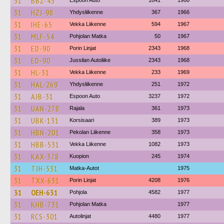
31
BBZ-43
Espoon Auto
1841
1966
31
HZJ-98
Yhdysliikenne
367
1966
31
IHE-65
Vekka Liikenne
594
1967
31
MLF-54
Pohjolan Matka
50
1967
31
ED-90
Porin Linjat
2343
1968
31
ED-90
Jussilan Autoliike
2343
1968
31
HL-31
Vekka Liikenne
233
1969
31
HAL-269
Yhdysliikenne
251
1972
31
AJB-31
Espoon Auto
3237
1972
31
UAN-278
Rajala
361
1973
31
UBK-131
Korsisaari
389
1973
31
HBN-201
Pekolan Liikenne
358
1973
31
HBB-531
Vekka Liikenne
1082
1973
31
KAX-378
Kuopion
245
1974
31
TJH-531
Matka-Autot
1975
31
TXX-631
Porin Linjat
4208
1976
31
OEH-631
Pohjola
4582
1977
31
KHB-731
Pohjolan Matka
1977
31
RCS-301
Autolinjat
4480
1977