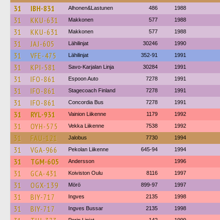
31
IBH-831
Alhonen&Lastunen
486
1988
31
KKU-631
Makkonen
577
1988
31
KKU-631
Makkonen
577
1988
31
JAJ-605
Lähilinjat
30246
1990
31
VFE-475
Lähilinjat
352-91
1991
31
KPI-581
Savo-Karjalan Linja
30284
1991
31
IFO-861
Espoon Auto
7278
1991
31
IFO-861
Stagecoach Finland
7278
1991
31
IFO-861
Concordia Bus
7278
1991
31
RYL-931
Vainion Liikenne
1179
1992
31
OYH-575
Vekka Liikenne
7538
1992
31
FAU-121
Jalobus
7730
1994
31
VGA-966
Pekolan Liikenne
645-94
1994
31
TGM-605
Andersson
1996
31
GCA-431
Koiviston Oulu
8116
1997
31
OGX-139
Mörö
899-97
1997
31
BIY-717
Ingves
2135
1998
31
BIY-717
Ingves Bussar
2135
1998