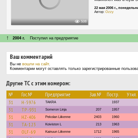
22 мая 2006 г., понедельн
Автор:
Ozzy
508
↑
2004 г.
Поступил на предприятие
Ваш комментарий
Вы не
вошли на сайт
.
Комментарии могут оставлять только зарегистрированные пользов
Другие ТС с этим номером:
№
Гос.№
Предприятие
Зав.№
Постр.
Утил.
31
H-5976
TAKRA
1937
31
TP-931
Someron Linja
207
1957
31
HZ-406
Pekolan Liikenne
2403
1960
31
TA-123
Koiviston L
213
1963
31
OLF-69
Kainuun Liikenne
1712
1965