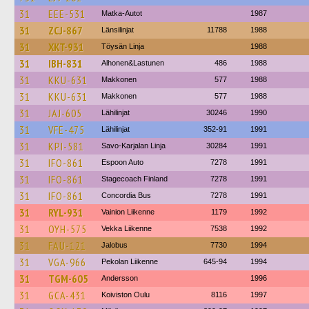
31
EEE-531
Matka-Autot
1987
31
ZCJ-867
Länsilinjat
11788
1988
31
XKT-931
Töysän Linja
1988
31
IBH-831
Alhonen&Lastunen
486
1988
31
KKU-631
Makkonen
577
1988
31
KKU-631
Makkonen
577
1988
31
JAJ-605
Lähilinjat
30246
1990
31
VFE-475
Lähilinjat
352-91
1991
31
KPI-581
Savo-Karjalan Linja
30284
1991
31
IFO-861
Espoon Auto
7278
1991
31
IFO-861
Stagecoach Finland
7278
1991
31
IFO-861
Concordia Bus
7278
1991
31
RYL-931
Vainion Liikenne
1179
1992
31
OYH-575
Vekka Liikenne
7538
1992
31
FAU-121
Jalobus
7730
1994
31
VGA-966
Pekolan Liikenne
645-94
1994
31
TGM-605
Andersson
1996
31
GCA-431
Koiviston Oulu
8116
1997