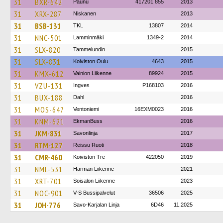
31
BXR-642
Paunu
417201 855
2013
31
XRX-287
Niskanen
2013
31
BSB-131
TKL
13807
2014
31
NNC-501
Lamminmäki
1349-2
2014
31
SLX-820
Tammelundin
2015
31
SLX-831
Koiviston Oulu
4643
2015
31
KMX-612
Vainion Liikenne
89924
2015
31
VZU-131
Ingves
P168103
2016
31
BUX-188
Dahl
2016
31
MOS-647
Ventoniemi
16EXM0023
2016
31
KNM-621
EkmanBuss
2016
31
JKM-831
Savonlinja
2017
31
RTM-127
Reissu Ruoti
2018
31
CMR-460
Koiviston Tre
422050
2019
31
NML-531
Härmän Liikenne
2021
31
XRT-701
Soisalon Liikenne
2023
31
NOC-901
V-S Bussipalvelut
36506
2025
31
JOH-776
Savo-Karjalan Linja
6D46
11.2025