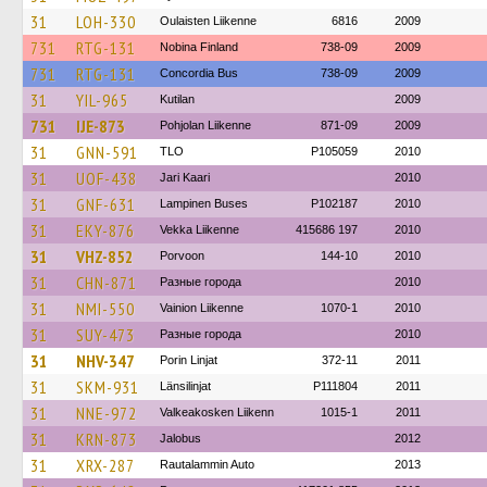
31
LOH-330
Oulaisten Liikenne
6816
2009
731
RTG-131
Nobina Finland
738-09
2009
731
RTG-131
Concordia Bus
738-09
2009
31
YIL-965
Kutilan
2009
731
IJE-873
Pohjolan Liikenne
871-09
2009
31
GNN-591
TLO
P105059
2010
31
UOF-438
Jari Kaari
2010
31
GNF-631
Lampinen Buses
P102187
2010
31
EKY-876
Vekka Liikenne
415686 197
2010
31
VHZ-852
Porvoon
144-10
2010
31
CHN-871
Разные города
2010
31
NMI-550
Vainion Liikenne
1070-1
2010
31
SUY-473
Разные города
2010
31
NHV-347
Porin Linjat
372-11
2011
31
SKM-931
Länsilinjat
P111804
2011
31
NNE-972
Valkeakosken Liikenn
1015-1
2011
31
KRN-873
Jalobus
2012
31
XRX-287
Rautalammin Auto
2013