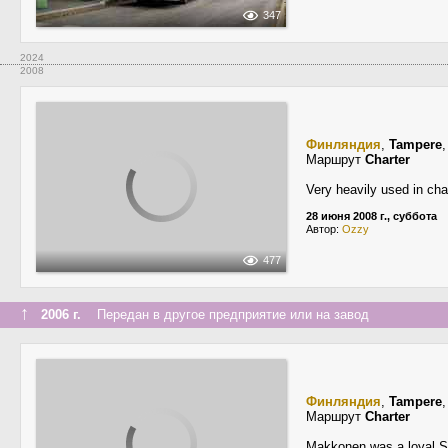
347
2024
2008
Финляндия
,
Tampere
Маршрут
Charter
Very heavily used in cha
28 июня 2008 г., суббота
Автор:
Ozzy
477
↑
2006 г.
Передан в другое предприятие или на завод
Финляндия
,
Tampere
Маршрут
Charter
Makkonen was a loyal S