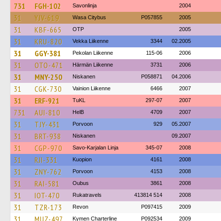
731
FGH-102
Savonlinja
2004
31
YJV-619
Wasa Citybus
P057855
2005
31
KBF-665
OTP
2005
31
KRU-820
Vekka Liikenne
3344
02.2005
31
GGY-381
Pekolan Liikenne
115-06
2006
31
OTO-471
Härmän Liikenne
3731
2006
31
MNY-250
Niskanen
P058871
04.2006
31
CGK-730
Vainion Liikenne
6466
2007
31
ERF-921
TuKL
297-07
2007
731
AUI-810
HelB
4709
2007
31
TJY-431
Porvoon
929
05.2007
31
BRT-938
Niskanen
09.2007
31
CGP-970
Savo-Karjalan Linja
345-07
2008
31
RJI-331
Kuopion
4161
2008
31
ZNY-762
Porvoon
4153
2008
31
RAI-581
Oubus
3861
2008
31
IOT-470
Rukatravels
413814 514
2008
31
TZR-173
Revon
P097415
2009
31
MUZ-497
Kymen Charterline
P092534
2009