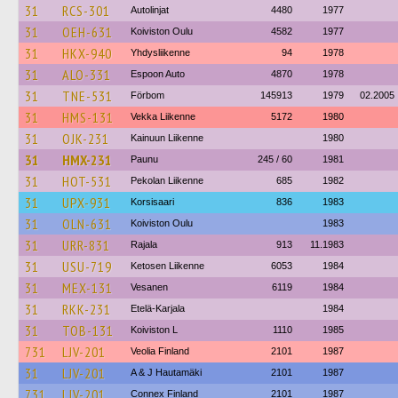
31
RCS-301
Autolinjat
4480
1977
31
OEH-631
Koiviston Oulu
4582
1977
31
HKX-940
Yhdysliikenne
94
1978
31
ALO-331
Espoon Auto
4870
1978
31
TNE-531
Förbom
145913
1979
02.2005
31
HMS-131
Vekka Liikenne
5172
1980
31
OJK-231
Kainuun Liikenne
1980
31
HMX-231
Paunu
245 / 60
1981
31
HOT-531
Pekolan Liikenne
685
1982
31
UPX-931
Korsisaari
836
1983
31
OLN-631
Koiviston Oulu
1983
31
URR-831
Rajala
913
11.1983
31
USU-719
Ketosen Liikenne
6053
1984
31
MEX-131
Vesanen
6119
1984
31
RKK-231
Etelä-Karjala
1984
31
TOB-131
Koiviston L
1110
1985
731
LJV-201
Veolia Finland
2101
1987
31
LJV-201
A & J Hautamäki
2101
1987
731
LJV-201
Connex Finland
2101
1987