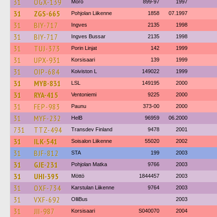
31
OGX-139
Mörö
899-97
1997
31
ZGS-665
Pohjolan Liikenne
1858
07.1997
31
BIY-717
Ingves
2135
1998
31
BIY-717
Ingves Bussar
2135
1998
31
TUJ-373
Porin Linjat
142
1999
31
UPX-931
Korsisaari
139
1999
31
OIP-684
Koiviston L
149022
1999
31
MYB-831
LSL
149195
2000
31
RYA-415
Ventoniemi
9225
2000
31
FEP-983
Paunu
373-00
2000
31
MYF-232
HelB
96959
06.2000
731
TTZ-494
Transdev Finland
9478
2001
31
ILK-541
Soisalon Liikenne
55020
2002
31
BJF-812
STA
199
2003
31
GJE-231
Pohjolan Matka
9766
2003
31
UHI-395
Möttö
1844457
2003
31
OXF-734
Karstulan Liikenne
9764
2003
31
VXF-692
OlliBus
2003
31
JII-987
Korsisaari
S040070
2004