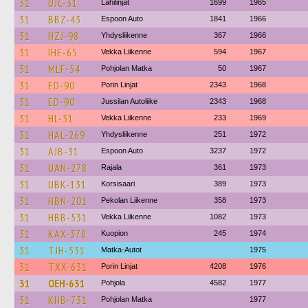
31
UJC-31
Lähilinjat
1699
1965
31
BBZ-43
Espoon Auto
1841
1966
31
HZJ-98
Yhdysliikenne
367
1966
31
IHE-65
Vekka Liikenne
594
1967
31
MLF-54
Pohjolan Matka
50
1967
31
ED-90
Porin Linjat
2343
1968
31
ED-90
Jussilan Autoliike
2343
1968
31
HL-31
Vekka Liikenne
233
1969
31
HAL-269
Yhdysliikenne
251
1972
31
AJB-31
Espoon Auto
3237
1972
31
UAN-278
Rajala
361
1973
31
UBK-131
Korsisaari
389
1973
31
HBN-201
Pekolan Liikenne
358
1973
31
HBB-531
Vekka Liikenne
1082
1973
31
KAX-378
Kuopion
245
1974
31
TJH-531
Matka-Autot
1975
31
TXX-631
Porin Linjat
4208
1976
31
OEH-631
Pohjola
4582
1977
31
KHB-731
Pohjolan Matka
1977