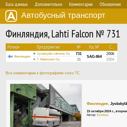
База данных
Дополнительно
Комментарии
Обновления
Автобусный транспорт
Финляндия, Lahti Falcon № 731
Регион
Предприятие
№
Гос.№
С...
731
2006
Jyväskylän Liikenne Oy
SAG-864
Финляндия
31
2004
T. Makkonen Oy
Все комментарии к фотографиям этого ТС
Финляндия
,
Jyväskyl
15 октября 2024 г., вторн
Автор:
Eurobus