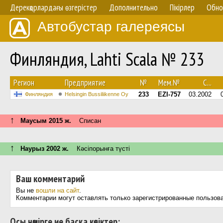
Дерекқорлардағы өзгерістер
Дополнительно
Пікірлер
Обно
Автобустар галереясы
Финляндия, Lahti Scala № 233
Регион
Предприятие
№
Мем.№
С...
233
EZI-757
03.2002
Финляндия
Helsingin Bussiliikenne Oy
↑
Маусым 2015 ж.
Списан
↑
Наурыз 2002 ж.
Кәсіпорынға түсті
Ваш комментарий
Вы не
вошли на сайт
.
Комментарии могут оставлять только зарегистрированные пользов
Осы нөмірге ие басқа көліктер: