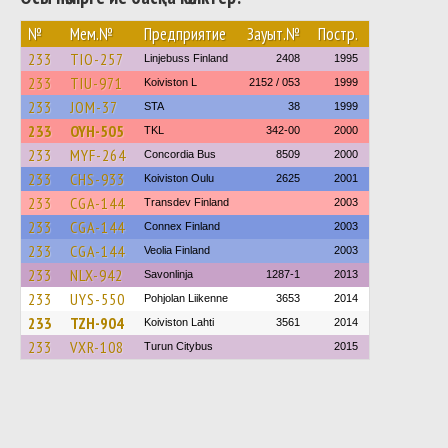
№
Мем.№
Предприятие
Зауыт.№
Постр.
233
TIO-257
Linjebuss Finland
2408
1995
233
TIU-971
Koiviston L
2152 / 053
1999
233
JOM-37
STA
38
1999
233
OYH-505
TKL
342-00
2000
233
MYF-264
Concordia Bus
8509
2000
233
CHS-933
Koiviston Oulu
2625
2001
233
CGA-144
Transdev Finland
2003
233
CGA-144
Connex Finland
2003
233
CGA-144
Veolia Finland
2003
233
NLX-942
Savonlinja
1287-1
2013
233
UYS-550
Pohjolan Liikenne
3653
2014
233
TZH-904
Koiviston Lahti
3561
2014
233
VXR-108
Turun Citybus
2015