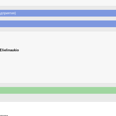
дприятия)
Elielinaukio
атели.