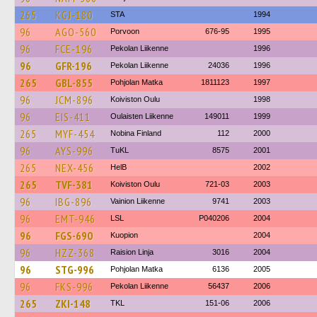
265
KGJ-180
STA
1994
96
AGO-560
Porvoon
676-95
1995
96
FCE-196
Pekolan Liikenne
1996
96
GFR-196
Pekolan Liikenne
24036
1996
265
GBL-855
Pohjolan Matka
1811123
1997
96
JCM-896
Koiviston Oulu
1998
96
EIS-411
Oulaisten Liikenne
149011
1999
265
MYF-454
Nobina Finland
112
2000
96
AYS-996
TuKL
8575
2001
265
NEX-456
HelB
2002
265
TVF-381
Koiviston Oulu
721-03
2003
96
IBG-896
Vainion Liikenne
9741
2003
96
EMT-946
LSL
P040206
2004
96
FGS-690
Kuopion
2004
96
HZZ-368
Raision Linja
3016
2004
96
STG-996
Pohjolan Matka
6136
2005
96
FKS-996
Pekolan Liikenne
56437
2006
265
ZKI-148
TKL
151-06
2006