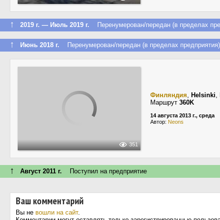
↑
2019 г. — Июль 2019 г.
Перенумерован/передан (в пределах пре
↑
Июнь 2018 г.
Перенумерован/передан (в пределах предприятия)
Финляндия
,
Helsinki
,
Маршрут
360K
14 августа 2013 г., среда
Автор:
Neons
351
↑
Август 2011 г.
Поступил на предприятие
Ваш комментарий
Вы не
вошли на сайт
.
Комментарии могут оставлять только зарегистрированные пользов