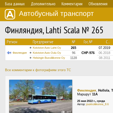
База данных
Дополнительно
Комментарии
Обновления
Автобусный транспорт
Финляндия, Lahti Scala № 265
Регион
Предприятие
№
Гос.№
С...
265
07.2019
Koiviston Auto Lahti Oy
96
CHP-976
06.2018
Финляндия
Koiviston Auto Oulu Oy
1128
08.2011
Helsingin Bussiliikenne Oy
Все комментарии к фотографиям этого ТС
Финляндия
,
Hollola
,
T
Маршрут
11A
25 мая 2022 г., среда
Автор:
joukkoliikenne_8.6
377