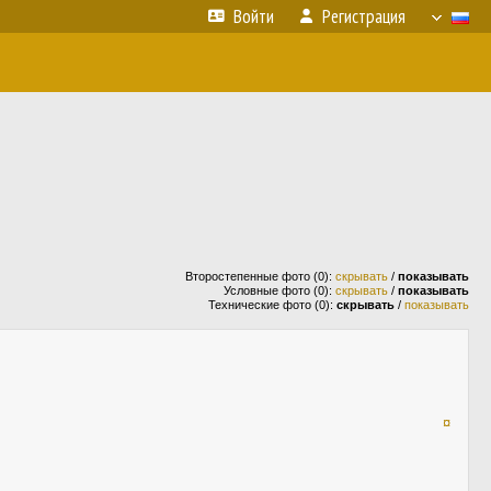
Войти
Регистрация
Второстепенные фото (0):
скрывать
/
показывать
Условные фото (0):
скрывать
/
показывать
Технические фото (0):
скрывать
/
показывать
¤