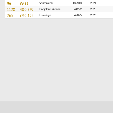
96
VV-96
Ventoniemi
132913
2024
1128
NOC-892
Pohjolan Liikenne
44222
2025
265
YMC-123
Länsilinjat
42825
2026