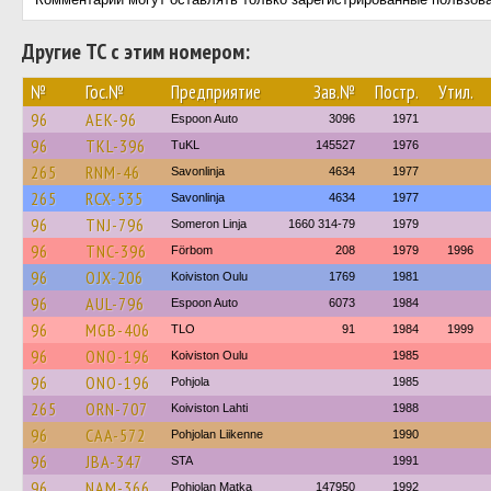
Другие ТС с этим номером:
№
Гос.№
Предприятие
Зав.№
Постр.
Утил.
96
AEK-96
Espoon Auto
3096
1971
96
TKL-396
TuKL
145527
1976
265
RNM-46
Savonlinja
4634
1977
265
RCX-535
Savonlinja
4634
1977
96
TNJ-796
Someron Linja
1660 314-79
1979
96
TNC-396
Förbom
208
1979
1996
96
OJX-206
Koiviston Oulu
1769
1981
96
AUL-796
Espoon Auto
6073
1984
96
MGB-406
TLO
91
1984
1999
96
ONO-196
Koiviston Oulu
1985
96
ONO-196
Pohjola
1985
265
ORN-707
Koiviston Lahti
1988
96
CAA-572
Pohjolan Liikenne
1990
96
JBA-347
STA
1991
96
NAM-366
Pohjolan Matka
147950
1992