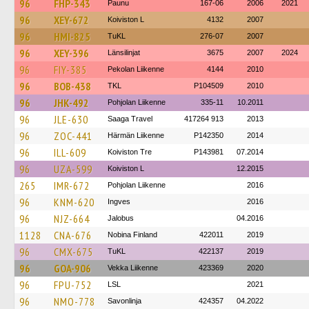
96
FHP-343
Paunu
167-06
2006
2021
96
XEY-672
Koiviston L
4132
2007
96
HMI-825
TuKL
276-07
2007
96
XEY-396
Länsilinjat
3675
2007
2024
96
FIY-385
Pekolan Liikenne
4144
2010
96
BOB-438
TKL
P104509
2010
96
JHK-492
Pohjolan Liikenne
335-11
10.2011
96
JLE-630
Saaga Travel
417264 913
2013
96
ZOC-441
Härmän Liikenne
P142350
2014
96
ILL-609
Koiviston Tre
P143981
07.2014
96
UZA-599
Koiviston L
12.2015
265
IMR-672
Pohjolan Liikenne
2016
96
KNM-620
Ingves
2016
96
NJZ-664
Jalobus
04.2016
1128
CNA-676
Nobina Finland
422011
2019
96
CMX-675
TuKL
422137
2019
96
GOA-906
Vekka Liikenne
423369
2020
96
FPU-752
LSL
2021
96
NMO-778
Savonlinja
424357
04.2022