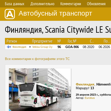
База данных
Дополнительно
Комментарии
Обновления
Автобусный транспорт
Финляндия, Scania Citywide LE 
Регион
Предприятие
№
Гос.№
С...
По...
96
GOA-906
08.2020
06.2026
Финляндия
Vekka Group Oy
Все комментарии к фотографиям этого ТС
Финляндия
,
Hämeenli
Маршрут
13
29 апреля 2023 г., суббота
Автор:
Eurobus
436