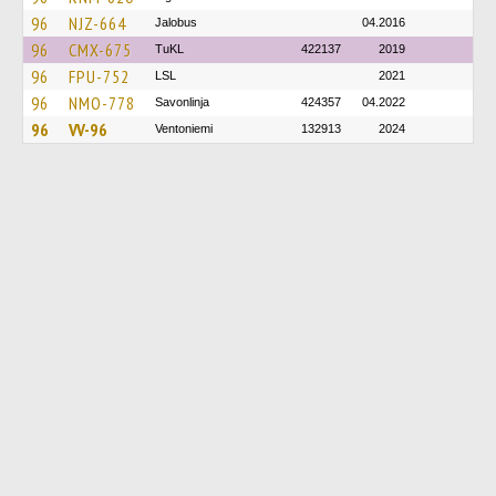
96
NJZ-664
Jalobus
04.2016
96
CMX-675
TuKL
422137
2019
96
FPU-752
LSL
2021
96
NMO-778
Savonlinja
424357
04.2022
96
VV-96
Ventoniemi
132913
2024