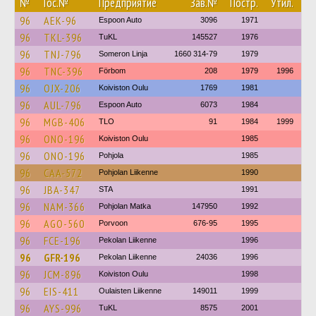
№
Гос.№
Предприятие
Зав.№
Постр.
Утил.
96
AEK-96
Espoon Auto
3096
1971
96
TKL-396
TuKL
145527
1976
96
TNJ-796
Someron Linja
1660 314-79
1979
96
TNC-396
Förbom
208
1979
1996
96
OJX-206
Koiviston Oulu
1769
1981
96
AUL-796
Espoon Auto
6073
1984
96
MGB-406
TLO
91
1984
1999
96
ONO-196
Koiviston Oulu
1985
96
ONO-196
Pohjola
1985
96
CAA-572
Pohjolan Liikenne
1990
96
JBA-347
STA
1991
96
NAM-366
Pohjolan Matka
147950
1992
96
AGO-560
Porvoon
676-95
1995
96
FCE-196
Pekolan Liikenne
1996
96
GFR-196
Pekolan Liikenne
24036
1996
96
JCM-896
Koiviston Oulu
1998
96
EIS-411
Oulaisten Liikenne
149011
1999
96
AYS-996
TuKL
8575
2001