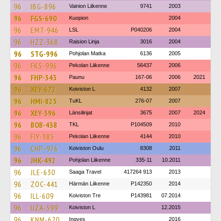
96
IBG-896
Vainion Liikenne
9741
2003
96
FGS-690
Kuopion
2004
96
EMT-946
LSL
P040206
2004
96
HZZ-368
Raision Linja
3016
2004
96
STG-996
Pohjolan Matka
6136
2005
96
FKS-996
Pekolan Liikenne
56437
2006
96
FHP-343
Paunu
167-06
2006
2021
96
XEY-672
Koiviston L
4132
2007
96
HMI-825
TuKL
276-07
2007
96
XEY-396
Länsilinjat
3675
2007
2024
96
BOB-438
TKL
P104509
2010
96
FIY-385
Pekolan Liikenne
4144
2010
96
CHP-976
Koiviston Oulu
8308
2011
96
JHK-492
Pohjolan Liikenne
335-11
10.2011
96
JLE-630
Saaga Travel
417264 913
2013
96
ZOC-441
Härmän Liikenne
P142350
2014
96
ILL-609
Koiviston Tre
P143981
07.2014
96
UZA-599
Koiviston L
12.2015
96
KNM-620
Ingves
2016