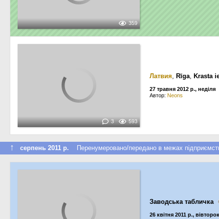
359
Латвия
,
Rīga
,
Krasta i
27 травня 2012 р., неділя
Автор:
Neons
3
593
↑
серпень 2011 р.
Перенумеровано/передано в межах підприємст
Заводська табличка
26 квітня 2011 р., вівторо