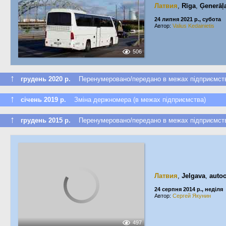
Латвия
,
Rīga
,
Ģenerāļ
24 липня 2021 р., субота
Автор:
Valius Kedainietis
506
↑
грудень 2020 р.
Перенумеровано/передано в межах підприємст
↑
січень 2019 р.
Зміна держномера (в межах підприємства)
↑
грудень 2015 р.
Перенумеровано/передано в межах підприємст
Латвия
,
Jelgava
,
auto
24 серпня 2014 р., неділя
Автор:
Сергей Якунин
497