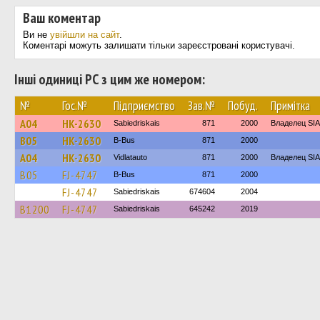
Ваш коментар
Ви не
увійшли на сайт
.
Коментарі можуть залишати тільки зареєстровані користувачі.
Інші одиниці РС з цим же номером:
№
Гос.№
Підприємство
Зав.№
Побуд.
Примітка
A04
HK-2630
Sabiedriskais
871
2000
Владелец SIA
B05
HK-2630
B-Bus
871
2000
A04
HK-2630
Vidlatauto
871
2000
Владелец SIA
B05
FJ-4747
B-Bus
871
2000
FJ-4747
Sabiedriskais
674604
2004
B1200
FJ-4747
Sabiedriskais
645242
2019