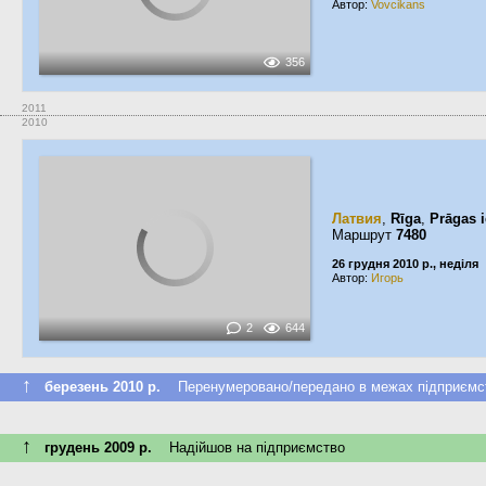
Автор:
Vovcikans
356
2011
2010
Латвия
,
Rīga
,
Prāgas i
Маршрут
7480
26 грудня 2010 р., неділя
Автор:
Игорь
2
644
↑
березень 2010 р.
Перенумеровано/передано в межах підприємс
↑
грудень 2009 р.
Надійшов на підприємство