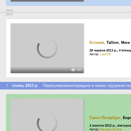
2014
2013
Естонія
,
Tallinn
,
Mere 
28 червня 2013 р., п'ятни
Автор:
Lauri79
562
↑
січень 2013 р.
Перенумеровано/передано в межах підприємств
Санкт-Петербург
,
Бор
2 жовтня 2012 р., вівторо
Автор:
Михаил Жуков