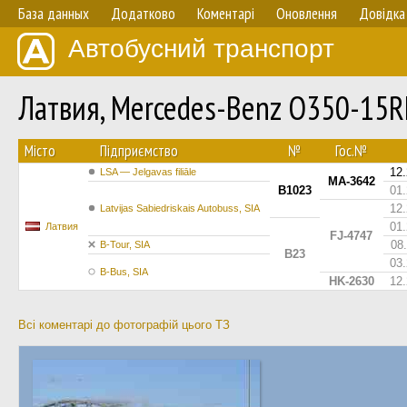
База данных
Додатково
Коментарі
Оновлення
Довідка
Автобусний транспорт
Латвия, Mercedes-Benz O350-15
Мiсто
Підприємство
№
Гос.№
12
LSA — Jelgavas filiāle
MA-3642
B1023
01
12
Latvijas Sabiedriskais Autobuss, SIA
01
Латвия
FJ-4747
08
B-Tour, SIA
B23
03
B-Bus, SIA
HK-2630
12
Всі коментарі до фотографій цього ТЗ