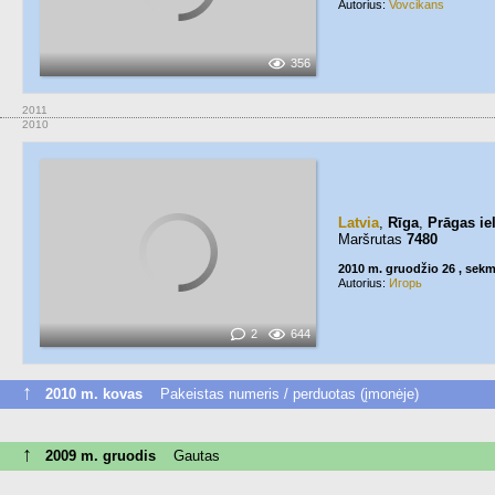
Autorius:
Vovcikans
356
2011
2010
Latvia
,
Rīga
,
Prāgas ie
Maršrutas
7480
2010 m. gruodžio 26 , sek
Autorius:
Игорь
2
644
↑
2010 m. kovas
Pakeistas numeris / perduotas (įmonėje)
↑
2009 m. gruodis
Gautas