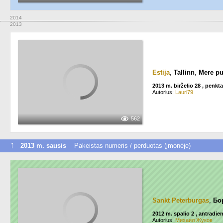
2014
2013
Estija
,
Tallinn
,
Mere pu
2013 m. birželio 28 , penkt
Autorius:
Lauri79
562
↑
2013 m. sausis
Pakeistas numeris / perduotas (įmonėje)
Sankt Peterburgas
,
Бо
2012 m. spalio 2 , antradien
Autorius:
Михаил Жуков