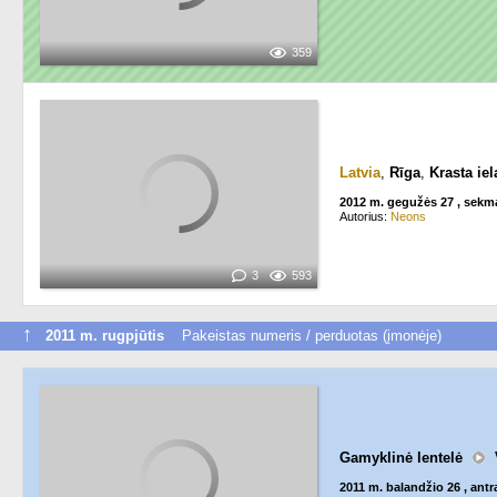
359
Latvia
,
Rīga
,
Krasta iel
2012 m. gegužės 27 , sekm
Autorius:
Neons
3
593
↑
2011 m. rugpjūtis
Pakeistas numeris / perduotas (įmonėje)
Gamyklinė lentelė
2011 m. balandžio 26 , antr