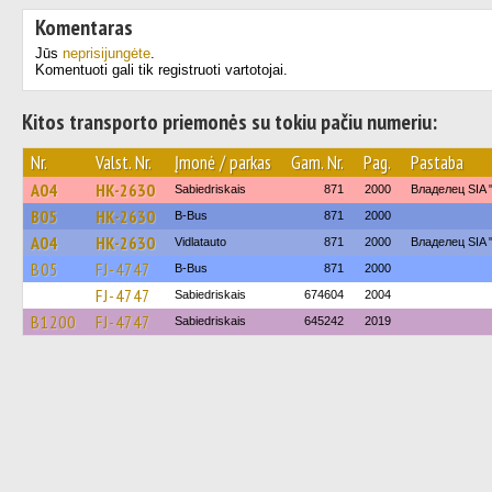
Komentaras
Jūs
neprisijungėte
.
Komentuoti gali tik registruoti vartotojai.
Kitos transporto priemonės su tokiu pačiu numeriu:
Nr.
Valst. Nr.
Įmonė / parkas
Gam. Nr.
Pag.
Pastaba
A04
HK-2630
Sabiedriskais
871
2000
Владелец SIA 
B05
HK-2630
B-Bus
871
2000
A04
HK-2630
Vidlatauto
871
2000
Владелец SIA 
B05
FJ-4747
B-Bus
871
2000
FJ-4747
Sabiedriskais
674604
2004
B1200
FJ-4747
Sabiedriskais
645242
2019