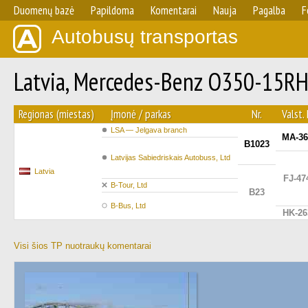
Duomenų bazė
Papildoma
Komentarai
Nauja
Pagalba
F
Autobusų transportas
Latvia, Mercedes-Benz O350-15RH
Regionas (miestas)
Įmonė / parkas
Nr.
Valst. 
LSA — Jelgava branch
MA-36
B1023
Latvijas Sabiedriskais Autobuss, Ltd
Latvia
FJ-47
B-Tour, Ltd
B23
B-Bus, Ltd
HK-26
Visi šios TP nuotraukų komentarai