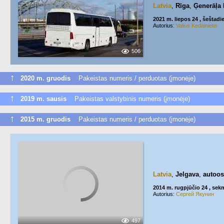
Latvia
,
Rīga
,
Ģenerāļa 
2021 m. liepos 24 , šeštadi
Autorius:
Valius Kedainietis
506
↑
2020 m. gruodis
Pakeistas numeris / perduotas (įmonėje)
↑
2019 m. sausis
Pakeistas valstybinis numeris (įmonėje)
↑
2015 m. gruodis
Pakeistas numeris / perduotas (įmonėje)
Latvia
,
Jelgava
,
autoos
2014 m. rugpjūčio 24 , sek
Autorius:
Сергей Якунин
497