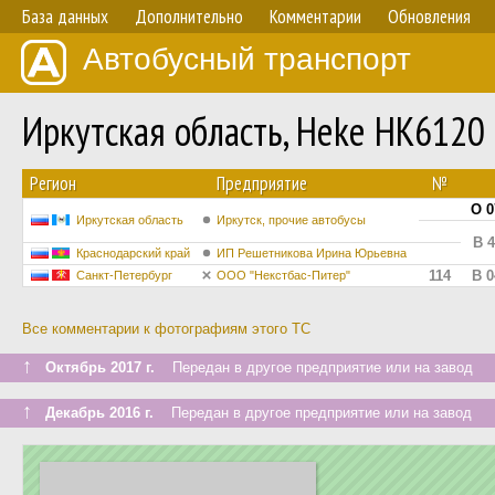
База данных
Дополнительно
Комментарии
Обновления
Автобусный транспорт
Иркутская область, Heke HK612
Регион
Предприятие
№
О 0
Иркутская область
Иркутск, прочие автобусы
В 4
Краснодарский край
ИП Решетникова Ирина Юрьевна
114
В 0
Санкт-Петербург
ООО "Некстбас-Питер"
Все комментарии к фотографиям этого ТС
↑
Октябрь 2017 г.
Передан в другое предприятие или на завод
↑
Декабрь 2016 г.
Передан в другое предприятие или на завод