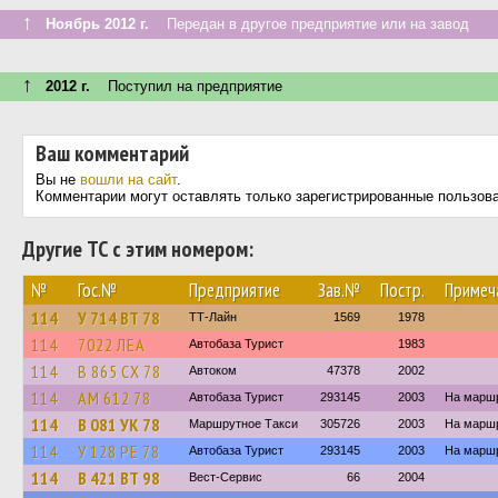
↑
Ноябрь 2012 г.
Передан в другое предприятие или на завод
↑
2012 г.
Поступил на предприятие
Ваш комментарий
Вы не
вошли на сайт
.
Комментарии могут оставлять только зарегистрированные пользов
Другие ТС с этим номером:
№
Гос.№
Предприятие
Зав.№
Постр.
Примеч
114
У 714 ВТ 78
ТТ-Лайн
1569
1978
114
7022 ЛЕА
Автобаза Турист
1983
114
В 865 СХ 78
Автоком
47378
2002
114
АМ 612 78
Автобаза Турист
293145
2003
На маршр
114
В 081 УК 78
Маршрутное Такси
305726
2003
На маршр
114
У 128 РЕ 78
Автобаза Турист
293145
2003
На маршр
114
В 421 ВТ 98
Вест-Сервис
66
2004