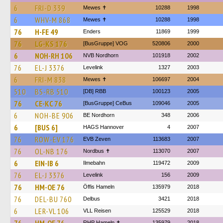
6
FRI-D 339
Mewes ✝
10288
1998
6
WHV-M 868
Mewes ✝
10288
1998
76
H-FE 49
Enders
11869
1999
76
LG-KS 176
[BusGruppe] VOG
520806
2000
6
NOH-RH 106
NVB Nordhorn
101918
2002
76
EL-J 3376
Levelink
1327
2003
6
FRI-M 838
Mewes ✝
106697
2004
510
BS-RB 510
[DB] RBB
100123
2005
76
CE-KC 76
[BusGruppe] CeBus
109046
2005
6
NOH-BE 906
BE Nordhorn
348
2006
6
[BUS 6]
HAGS Hannover
4
2007
76
ROW-EV 176
EVB Zeven
113683
2007
76
OL-NB 176
Nordbus ✝
113070
2007
6
EIN-IB 6
Ilmebahn
119472
2009
76
EL-J 3376
Levelink
156
2009
76
HM-OE 76
Öffis Hameln
135979
2018
76
DEL-BU 760
Delbus
3421
2018
6
LER-VL 106
VLL Reisen
125529
2018
RHP Hameln ✝
135979
2018