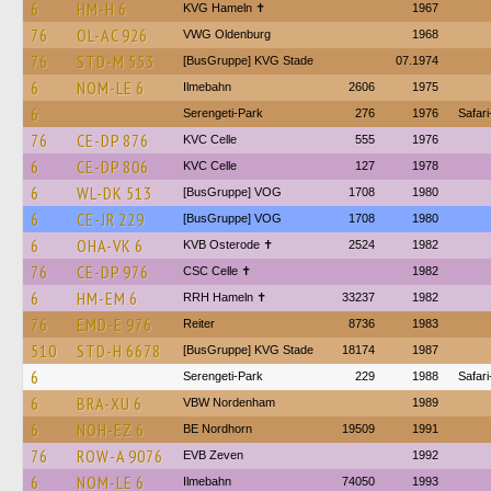
6
HM-H 6
KVG Hameln ✝
1967
76
OL-AC 926
VWG Oldenburg
1968
76
STD-M 553
[BusGruppe] KVG Stade
07.1974
6
NOM-LE 6
Ilmebahn
2606
1975
6
Serengeti-Park
276
1976
Safar
76
CE-DP 876
KVC Celle
555
1976
6
CE-DP 806
KVC Celle
127
1978
6
WL-DK 513
[BusGruppe] VOG
1708
1980
6
CE-JR 229
[BusGruppe] VOG
1708
1980
6
OHA-VK 6
KVB Osterode ✝
2524
1982
76
CE-DP 976
CSC Celle ✝
1982
6
HM-EM 6
RRH Hameln ✝
33237
1982
76
EMD-E 976
Reiter
8736
1983
510
STD-H 6678
[BusGruppe] KVG Stade
18174
1987
6
Serengeti-Park
229
1988
Safar
6
BRA-XU 6
VBW Nordenham
1989
6
NOH-EZ 6
BE Nordhorn
19509
1991
76
ROW-A 9076
EVB Zeven
1992
6
NOM-LE 6
Ilmebahn
74050
1993