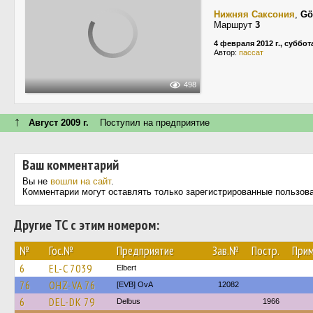
Нижняя Саксония
,
Gö
Маршрут
3
4 февраля 2012 г., суббот
Автор:
пассат
498
↑
Август 2009 г.
Поступил на предприятие
Ваш комментарий
Вы не
вошли на сайт
.
Комментарии могут оставлять только зарегистрированные пользов
Другие ТС с этим номером:
№
Гос.№
Предприятие
Зав.№
Постр.
Прим
6
EL-C 7039
Elbert
76
OHZ-VA 76
[EVB] OvA
12082
6
DEL-DK 79
Delbus
1966