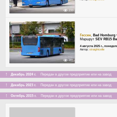
233
Гессен
,
Bad Homburg 
Маршрут
SEV RB15 Ba
4 августа 2025 г., понеде
Автор:
straightcelle
281
↑
Декабрь 2024 г.
Передан в другое предприятие или на завод
↑
Декабрь 2023 г.
Передан в другое предприятие или на завод
↑
Октябрь 2015 г.
Передан в другое предприятие или на завод