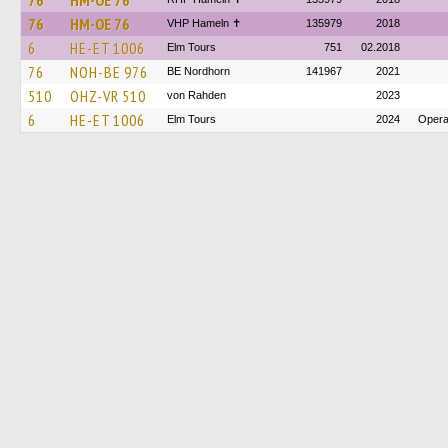
76
HM-OE 76
76
HM-OE 76
VHP Hameln ✝
135979
2018
6
HE-ET 1006
Elm Tours
751
02.2018
76
NOH-BE 976
BE Nordhorn
141967
2021
510
OHZ-VR 510
von Rahden
2023
6
HE-ET 1006
Elm Tours
2024
Opera