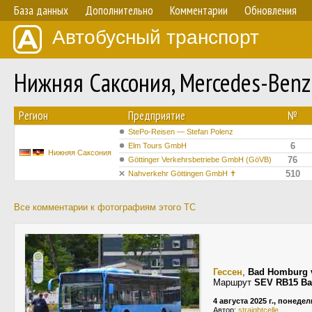
База данных
Дополнительно
Комментарии
Обновления
Автобусный транспорт
Нижняя Саксония, Mercedes-Benz 
Регион
Предприятие
№
StePo-Reisen — Stefan Polenz
6
Elm Tours GmbH
Нижняя Саксония
76
Göttinger Verkehrsbetriebe GmbH (GöVB)
510
Nahverkehr Göttingen GmbH ✝
Все комментарии к фотографиям этого ТС
Гессен
,
Bad Homburg 
Маршрут
SEV RB15 Ba
4 августа 2025 г., понеде
Автор:
straightcelle