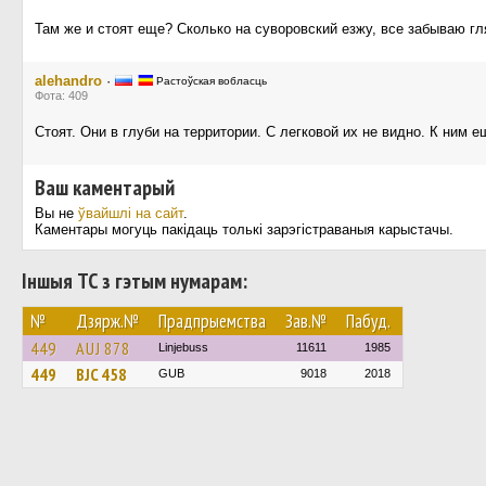
Там же и стоят еще? Сколько на суворовский езжу, все забываю гля
alehandro
·
Растоўская вобласць
Фота: 409
Стоят. Они в глуби на территории. С легковой их не видно. К ним е
Ваш каментарый
Вы не
ўвайшлі на сайт
.
Каментары могуць пакідаць толькі зарэгістраваныя карыстачы.
Іншыя ТС з гэтым нумарам:
№
Дзярж.№
Прадпрыемства
Зав.№
Пабуд.
449
AUJ 878
Linjebuss
11611
1985
449
BJC 458
GUB
9018
2018