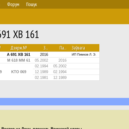
а
Форум
Пошук
 691 ХВ 161
№
Дзярж.№
З...
Па...
Заўвага
А 691 ХВ 161
2016
ИП Пимков Л. Э.
М 618 ММ 61
05.2002
2016
02.1994
05.2002
9
KTO 069
12.1989
02.1994
02.1981
12.1989
,
Ростов-на-Дону
,
площадь Воинской славы