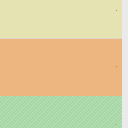
¤
¤
—