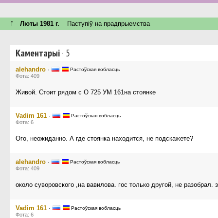
↑
Люты 1981 г.
Паступiў на прадпрыемства
Каментарыі
·
5
alehandro
·
Растоўская вобласць
Фота: 409
Живой. Стоит рядом с О 725 УМ 161на стоянке
Vadim 161
·
Растоўская вобласць
Фота: 6
Ого, неожиданно. А где стоянка находится, не подскажете?
alehandro
·
Растоўская вобласць
Фота: 409
около суворовского ,на вавилова. гос только другой, не разобрал
Vadim 161
·
Растоўская вобласць
Фота: 6