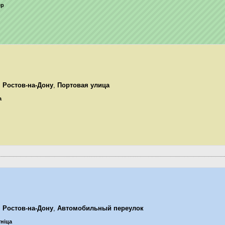
ер
,
Ростов-на-Дону
,
Портовая улица
а
,
Ростов-на-Дону
,
Автомобильный переулок
тніца