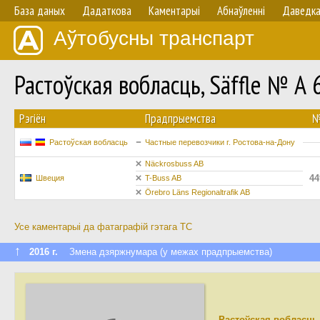
База даных
Дадаткова
Каментарыі
Абнаўленнi
Даведк
Аўтобусны транспарт
Растоўская вобласць, Säffle № А
Рэгіён
Прадпрыемства
Растоўская вобласць
Частные перевозчики г. Ростова-на-Дону
Näckrosbuss AB
44
Швеция
T-Buss AB
Örebro Läns Regionaltrafik AB
Усе каментарыі да фатаграфій гэтага ТС
↑
2016 г.
Змена дзяржнумара (у межах прадпрыемства)
Растоўская вобласць