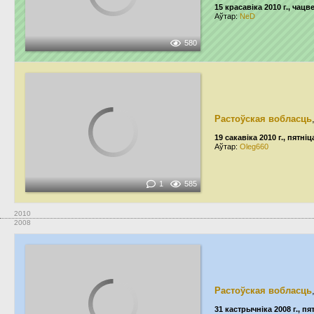
15 красавіка 2010 г., чацв
Аўтар:
NeD
580
Растоўская вобласць
19 сакавіка 2010 г., пятніц
Аўтар:
Oleg660
1
585
2010
2008
Растоўская вобласць
31 кастрычніка 2008 г., пя