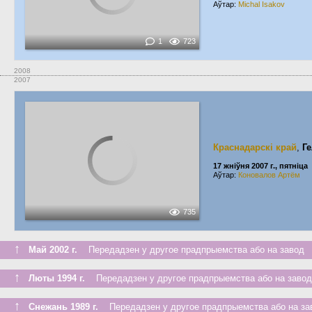
Аўтар:
Michal Isakov
1
723
2008
2007
Краснадарскі край
,
Г
17 жніўня 2007 г., пятніца
Аўтар:
Коновалов Артём
735
↑
Май 2002 г.
Передадзен у другое прадпрыемства або на завод
↑
Люты 1994 г.
Передадзен у другое прадпрыемства або на завод
↑
Снежань 1989 г.
Передадзен у другое прадпрыемства або на за