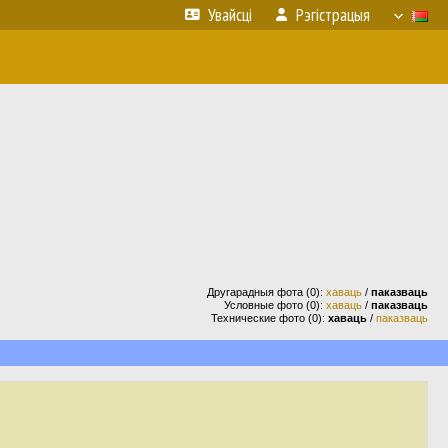
Увайсці
Рэгістрацыя
Другарадныя фота (0):
хаваць
/
паказваць
Условные фото (0):
хаваць
/
паказваць
Технические фото (0):
хаваць
/
паказваць