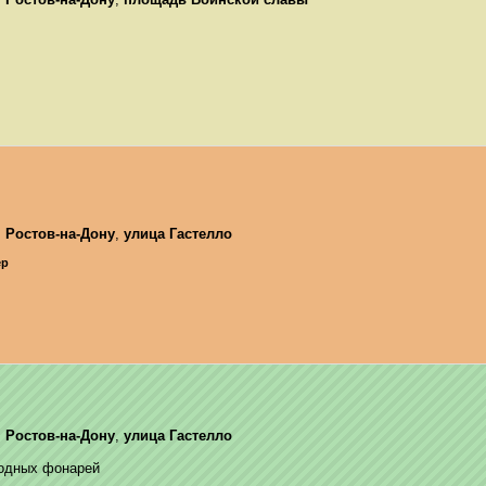
,
Ростов-на-Дону
,
улица Гастелло
ер
,
Ростов-на-Дону
,
улица Гастелло
одных фонарей