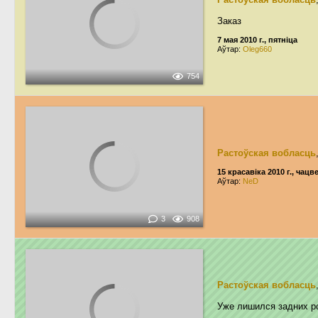
Заказ
7 мая 2010 г., пятніца
Аўтар:
Oleg660
754
Растоўская вобласць
15 красавіка 2010 г., чацв
Аўтар:
NeD
3
908
Растоўская вобласць
Уже лишился задних р