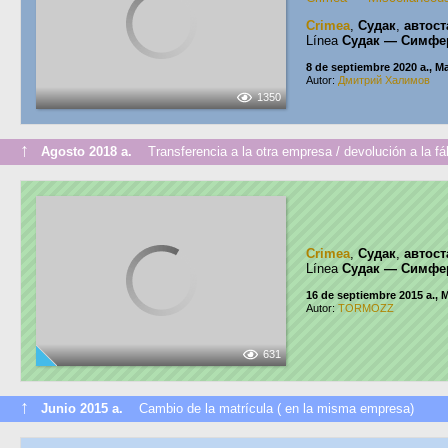
Crimea
,
Судак
,
автос
Línea
Судак — Симфер
8 de septiembre 2020 a., M
Autor:
Дмитрий Халимов
1350
↑
Agosto 2018 a.
Transferencia a la otra empresa / devolución a la fá
Crimea
,
Судак
,
автос
Línea
Судак — Симфер
16 de septiembre 2015 a., 
Autor:
TORMOZZ
631
↑
Junio 2015 a.
Cambio de la matrícula ( en la misma empresa)