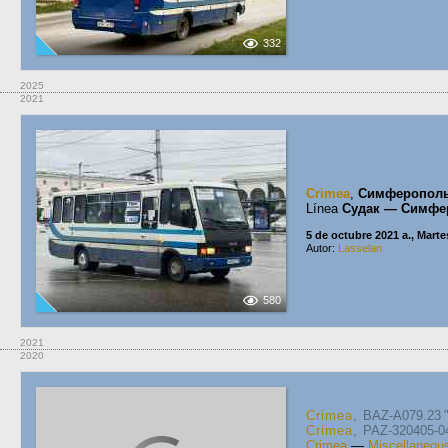
332
2025
2021
Crimea
,
Симферопол
Línea
Судак — Симфе
5 de octubre 2021 a., Marte
Autor:
Lasselan
580
2021
2020
Crimea
, BAZ-A079.23 
Crimea
, PAZ-320405-04 
Crimea
—
Miscellaneou