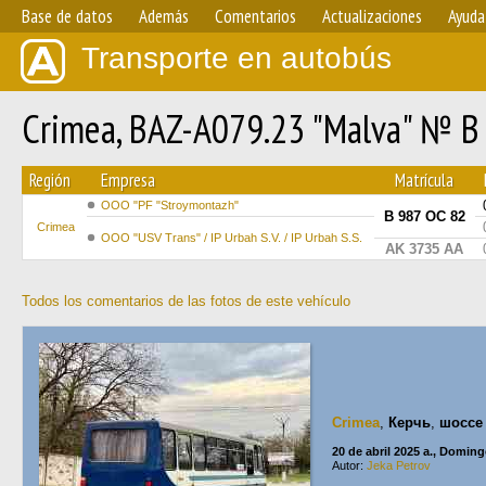
Base de datos
Además
Comentarios
Actualizaciones
Ayuda
Transporte en autobús
Crimea, BAZ-A079.23 "Malva" № В
Región
Empresa
Matrícula
OOO "PF "Stroymontazh"
В 987 ОС 82
Crimea
OOO "USV Trans" / IP Urbah S.V. / IP Urbah S.S.
AK 3735 AA
Todos los comentarios de las fotos de este vehículo
Crimea
,
Керчь
,
шоссе 
20 de abril 2025 a., Domin
Autor:
Jeka Petrov