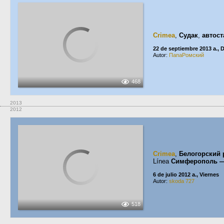
Crimea
,
Судак
,
автос
22 de septiembre 2013 a.,
Autor:
ПапаРомский
468
2013
2012
Crimea
,
Белогорский 
Línea
Симферополь —
6 de julio 2012 a., Viernes
Autor:
skoda 727
518