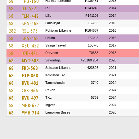
68
FPB-160
Härmän Liikenne
P138481
2013
68
ILL-582
LSL
P143245
2014
68
FLM-442
LSL
P141103
2014
68
SNS-468
Länsilinjat
1528-3
2016
282
RSL-375
Pohjolan Liikenne
P164687
2016
68
SNS-468
Paunu
1528-3
2016
68
XSU-452
Saaga Travel
1607-5
2017
68
IOB-421
Porvoon
70638
2018
68
MYT-388
Savonlinja
423169 254
2020
68
FRB-568
Soisalon Liikenne
423826
2021
68
ETP-868
Koiviston Tre
2021
68
KVU-481
Tammelundin
3740
2024
68
CRX-966
Revon
2024
68
KVU-497
TKL
5769
2024
68
MPR-677
Ingves
2024
68
YMH-714
Lampinen Buses
2026