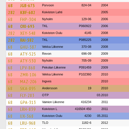
68
JGB-673
Porvoon
824-04
2004
282
KBF-682
Koiviston Lahti
2005
68
FHP-304
Nyholm
129-06
2006
68
OXI-693
TKL
P060922
2006
282
XEY-548
Koiviston Oulu
4145
2008
282
RAI-582
TKL
P085225
2008
68
GHU-587
Vekka Liikenne
370-08
2008
68
ATY-525
Revon
696-09
2009
68
ATY-530
Nyholm
705-09
2009
68
LPV-868
Pekolan Liikenne
P091459
2009
68
ZMR-106
Vekka Liikenne
P102360
2010
68
MAZ-206
Ingves
2010
68
SKA-895
Andersson
19
2010
68
FLY-283
OTP
03.2010
68
GPA-313
Vainion Liikenne
416234
2011
68
LRH-839
Koiviston L
416504 450
2011
68
IJX-368
Koiviston Oulu
4230
05.2011
68
LRU-968
TLO
1182-6
2012