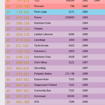
68
TPL-824
TLO
146164
1981
1999
68
UOU-908
Porvoon
736
1982
68
TSK-868
Porin Linjat
2171
1982
68
HPX-168
Paunu
2208/83
1983
68
OML-168
Koiviston Oulu
1984
68
OML-168
Pohjola
1984
68
HUX-528
Lahden Liikenne
6295
1985
68
HTH-868
Länsilinjat
1064
1985
68
ECJ-768
Tjt Ari Arvela
6423
1986
68
TOB-168
Koiviston L
2003
1986
68
UVN-216
Koiviston Oulu
6428
1987
68
RMR-668
Onni Vilkas
2121
1987
282
MJA-668
Savonlinja
1987
68
OSA-865
Pohjolan Matka
171 / 88
1989
68
BNT-482
Espoon Auto
7101
1990
68
BNT-482
Stagecoach Finland
7101
1990
68
BNT-482
Concordia Bus
7101
1990
68
OFH-815
Korsisaari
30240
1990
68
MKC-488
STA
7186
1990