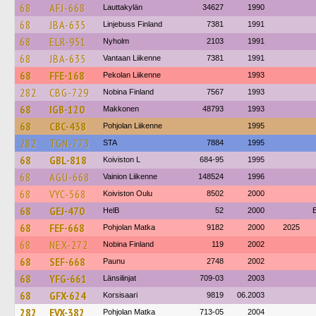
68
AFJ-668
Lauttakylän
34627
1990
68
JBA-635
Linjebuss Finland
7381
1991
68
ELR-951
Nyholm
2103
1991
68
JBA-635
Vantaan Liikenne
7381
1991
68
FFE-168
Pekolan Liikenne
1993
282
CBG-729
Nobina Finland
7567
1993
68
IGB-120
Makkonen
48793
1993
68
CBC-438
Pohjolan Liikenne
1995
282
TGN-773
STA
7884
1995
68
GBL-818
Koiviston L
684-95
1995
68
AGU-668
Vainion Liikenne
148524
1996
68
VYC-568
Koiviston Oulu
8502
2000
68
GEJ-470
HelB
52
2000
68
FEF-668
Pohjolan Matka
9182
2000
2025
68
NEX-272
Nobina Finland
119
2002
68
SEF-668
Paunu
2748
2002
68
YFG-661
Länsilinjat
709-03
2003
68
GFX-624
Korsisaari
9819
06.2003
282
EVX-382
Pohjolan Matka
713-05
2004