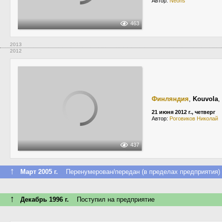
Автор:
Neons
463
2013
2012
Финляндия
,
Kouvola
,
21 июня 2012 г., четверг
Автор:
Роговиков Николай
437
↑
Март 2005 г.
Перенумерован/передан (в пределах предприятия)
↑
Декабрь 1996 г.
Поступил на предприятие