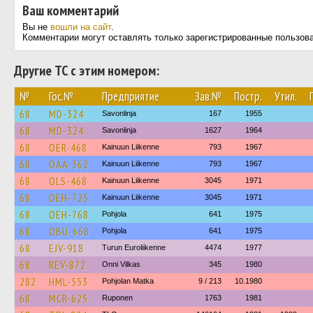
Ваш комментарий
Вы не
вошли на сайт
.
Комментарии могут оставлять только зарегистрированные пользов
Другие ТС с этим номером:
№
Гос.№
Предприятие
Зав.№
Постр.
Утил.
68
MD-324
Savonlinja
167
1955
68
MD-324
Savonlinja
1627
1964
68
OER-468
Kainuun Liikenne
793
1967
68
OAA-362
Kainuun Liikenne
793
1967
68
OLS-468
Kainuun Liikenne
3045
1971
68
OEH-725
Kainuun Liikenne
3045
1971
68
OEH-768
Pohjola
641
1975
68
OBU-668
Pohjola
641
1975
68
EJV-918
Turun Euroliikenne
4474
1977
68
REV-872
Onni Vilkas
345
1980
282
HML-553
Pohjolan Matka
9 / 213
10.1980
68
MCR-625
Ruponen
1763
1981