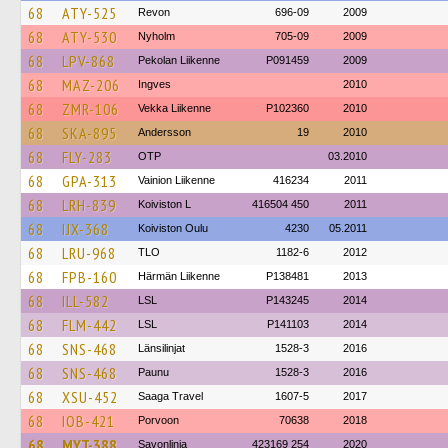
68
ATY-525
Revon
696-09
2009
68
ATY-530
Nyholm
705-09
2009
68
LPV-868
Pekolan Liikenne
P091459
2009
68
MAZ-206
Ingves
2010
68
ZMR-106
Vekka Liikenne
P102360
2010
68
SKA-895
Andersson
19
2010
68
FLY-283
OTP
03.2010
68
GPA-313
Vainion Liikenne
416234
2011
68
LRH-839
Koiviston L
416504 450
2011
68
IJX-368
Koiviston Oulu
4230
05.2011
68
LRU-968
TLO
1182-6
2012
68
FPB-160
Härmän Liikenne
P138481
2013
68
ILL-582
LSL
P143245
2014
68
FLM-442
LSL
P141103
2014
68
SNS-468
Länsilinjat
1528-3
2016
68
SNS-468
Paunu
1528-3
2016
68
XSU-452
Saaga Travel
1607-5
2017
68
IOB-421
Porvoon
70638
2018
68
MYT-388
Savonlinja
423169 254
2020