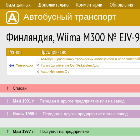
База данных
Дополнительно
Комментарии
Обновления
Автобусный транспорт
Финляндия, Wiima M300 № EJV-
Регион
Предприятие
Автобусы различных творческих коллективов и исполнителей
Финляндия
Turun Euroliikenne Oy (Askaisten Auto)
Aatto Heinonen Oy
↑
Списан
↑
Май 1991 г.
Передан в другое предприятие или на завод
↑
Июль 1988 г.
Передан в другое предприятие или на завод
↑
Май 1977 г.
Поступил на предприятие