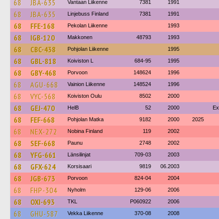
68
JBA-635
Vantaan Liikenne
7381
1991
68
JBA-635
Linjebuss Finland
7381
1991
68
FFE-168
Pekolan Liikenne
1993
68
IGB-120
Makkonen
48793
1993
68
CBC-438
Pohjolan Liikenne
1995
68
GBL-818
Koiviston L
684-95
1995
68
GBY-468
Porvoon
148624
1996
68
AGU-668
Vainion Liikenne
148524
1996
68
VYC-568
Koiviston Oulu
8502
2000
68
GEJ-470
HelB
52
2000
Ex
68
FEF-668
Pohjolan Matka
9182
2000
2025
68
NEX-272
Nobina Finland
119
2002
68
SEF-668
Paunu
2748
2002
68
YFG-661
Länsilinjat
709-03
2003
68
GFX-624
Korsisaari
9819
06.2003
68
JGB-673
Porvoon
824-04
2004
68
FHP-304
Nyholm
129-06
2006
68
OXI-693
TKL
P060922
2006
68
GHU-587
Vekka Liikenne
370-08
2008