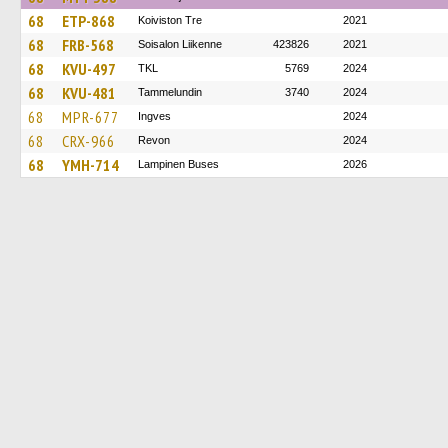
68
ETP-868
Koiviston Tre
2021
68
FRB-568
Soisalon Liikenne
423826
2021
68
KVU-497
TKL
5769
2024
68
KVU-481
Tammelundin
3740
2024
68
MPR-677
Ingves
2024
68
CRX-966
Revon
2024
68
YMH-714
Lampinen Buses
2026