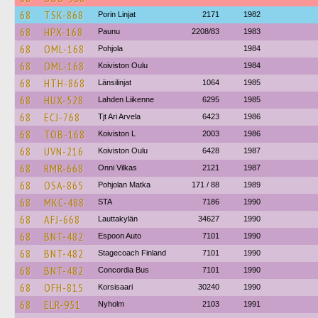
68
TSK-868
Porin Linjat
2171
1982
68
HPX-168
Paunu
2208/83
1983
68
OML-168
Pohjola
1984
68
OML-168
Koiviston Oulu
1984
68
HTH-868
Länsilinjat
1064
1985
68
HUX-528
Lahden Liikenne
6295
1985
68
ECJ-768
Tjt Ari Arvela
6423
1986
68
TOB-168
Koiviston L
2003
1986
68
UVN-216
Koiviston Oulu
6428
1987
68
RMR-668
Onni Vilkas
2121
1987
68
OSA-865
Pohjolan Matka
171 / 88
1989
68
MKC-488
STA
7186
1990
68
AFJ-668
Lauttakylän
34627
1990
68
BNT-482
Espoon Auto
7101
1990
68
BNT-482
Stagecoach Finland
7101
1990
68
BNT-482
Concordia Bus
7101
1990
68
OFH-815
Korsisaari
30240
1990
68
ELR-951
Nyholm
2103
1991