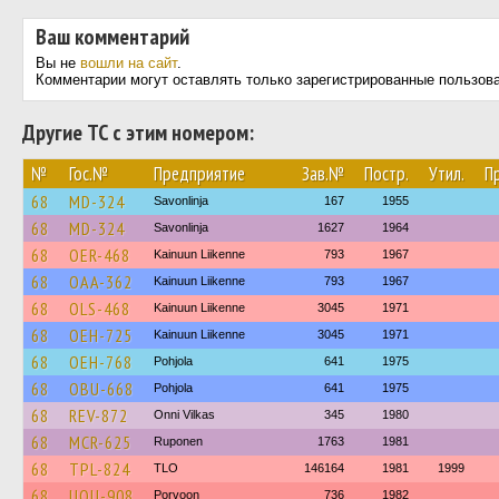
Ваш комментарий
Вы не
вошли на сайт
.
Комментарии могут оставлять только зарегистрированные пользов
Другие ТС с этим номером:
№
Гос.№
Предприятие
Зав.№
Постр.
Утил.
П
68
MD-324
Savonlinja
167
1955
68
MD-324
Savonlinja
1627
1964
68
OER-468
Kainuun Liikenne
793
1967
68
OAA-362
Kainuun Liikenne
793
1967
68
OLS-468
Kainuun Liikenne
3045
1971
68
OEH-725
Kainuun Liikenne
3045
1971
68
OEH-768
Pohjola
641
1975
68
OBU-668
Pohjola
641
1975
68
REV-872
Onni Vilkas
345
1980
68
MCR-625
Ruponen
1763
1981
68
TPL-824
TLO
146164
1981
1999
68
UOU-908
Porvoon
736
1982