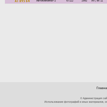
АТ 895 64
Автокомбинат-2
67112
1992
ИП, ех 11
Главн
© Администрация сай
Использование фотографий и иных материалов, оп