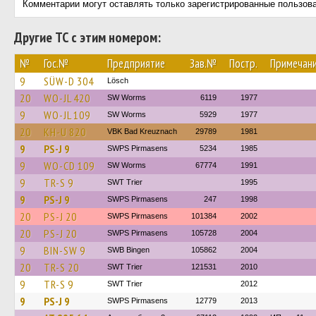
Комментарии могут оставлять только зарегистрированные пользов
Другие ТС с этим номером:
№
Гос.№
Предприятие
Зав.№
Постр.
Примечан
9
SÜW-D 304
Lösch
20
WO-JL 420
SW Worms
6119
1977
9
WO-JL 109
SW Worms
5929
1977
20
KH-U 820
VBK Bad Kreuznach
29789
1981
9
PS-J 9
SWPS Pirmasens
5234
1985
9
WO-CD 109
SW Worms
67774
1991
9
TR-S 9
SWT Trier
1995
9
PS-J 9
SWPS Pirmasens
247
1998
20
PS-J 20
SWPS Pirmasens
101384
2002
20
PS-J 20
SWPS Pirmasens
105728
2004
9
BIN-SW 9
SWB Bingen
105862
2004
20
TR-S 20
SWT Trier
121531
2010
9
TR-S 9
SWT Trier
2012
9
PS-J 9
SWPS Pirmasens
12779
2013