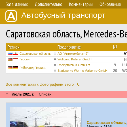
База данных
Дополнительно
Комментарии
Обновления
Автобусный транспорт
Саратовская область, Mercedes-
Регион
Предприятие
№
А
Саратовская область
АО "Автокомбинат-2"
H
Гессен
Wolfgang Kollerer GmbH
9
LU
Rheinpfalzbus GmbH ✝
Рейнланд-Пфальц
20
WO
Stadtwerke Worms Verkehrs-GmbH
Все комментарии к фотографиям этого ТС
↑
Июль 2021 г.
Списан
Саратовская область
Маршрут
284б