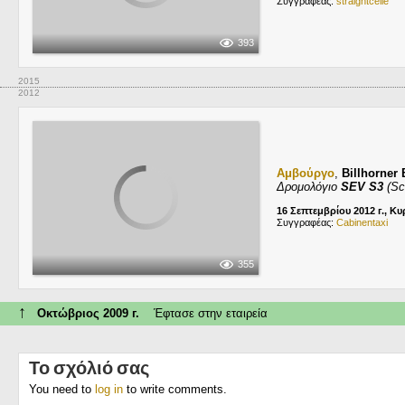
Συγγραφέας:
straightcelle
393
2015
2012
Αμβούργο
,
Billhorner
Δρομολόγιο
SEV S3
(Sc
16 Σεπτεμβρίου 2012 г., Κυ
Συγγραφέας:
Cabinentaxi
355
↑
Οκτώβριος 2009 г.
Έφτασε στην εταιρεία
Το σχόλιό σας
You need to
log in
to write comments.