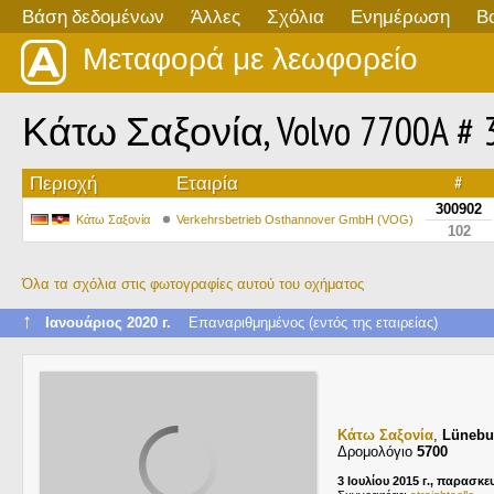
Βάση δεδομένων
Άλλες
Σχόλια
Ενημέρωση
Β
Μεταφορά με λεωφορείο
Κάτω Σαξονία, Volvo 7700A # 
Περιοχή
Εταιρία
#
300902
Κάτω Σαξονία
Verkehrsbetrieb Osthannover GmbH (VOG)
102
Όλα τα σχόλια στις φωτογραφίες αυτού του οχήματος
↑
Ιανουάριος 2020 г.
Επαναριθμημένος (εντός της εταιρείας)
Κάτω Σαξονία
,
Lünebu
Δρομολόγιο
5700
3 Ιουλίου 2015 г., παρασκε