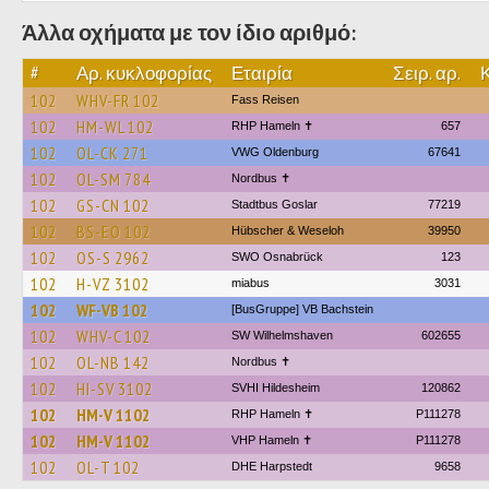
Άλλα οχήματα με τον ίδιο αριθμό:
#
Αρ. κυκλοφορίας
Εταιρία
Σειρ. αρ.
Κ
102
WHV-FR 102
Fass Reisen
102
HM-WL 102
RHP Hameln ✝
657
102
OL-CK 271
VWG Oldenburg
67641
102
OL-SM 784
Nordbus ✝
102
GS-CN 102
Stadtbus Goslar
77219
102
BS-EO 102
Hübscher & Weseloh
39950
102
OS-S 2962
SWO Osnabrück
123
102
H-VZ 3102
miabus
3031
102
WF-VB 102
[BusGruppe] VB Bachstein
102
WHV-C 102
SW Wilhelmshaven
602655
102
OL-NB 142
Nordbus ✝
102
HI-SV 3102
SVHI Hildesheim
120862
102
HM-V 1102
RHP Hameln ✝
P111278
102
HM-V 1102
VHP Hameln ✝
P111278
102
OL-T 102
DHE Harpstedt
9658