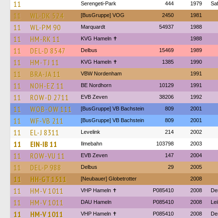
11
Serengeti-Park
444
1979
Sa
11
WL-DK 524
[BusGruppe] VOG
2450
1981
11
WL-PM 90
Marquardt
54937
1988
11
HM-RK 11
KVG Hameln ✝
1988
11
DEL-D 8547
Delbus
15469
1989
11
HM-TJ 11
KVG Hameln ✝
1385
1990
11
BRA-JA 11
VBW Nordenham
1991
11
NOH-EZ 11
BE Nordhorn
10129
1991
11
ROW-D 2711
EVB Zeven
38206
1992
11
WOB-OW 111
[BusGruppe] VB Bachstein
809
2001
11
WF-VB 211
[BusGruppe] VB Bachstein
809
2001
11
EL-J 8311
Levelink
214
2002
11
EIN-IB 11
Ilmebahn
103798
2003
11
ROW-VU 11
EVB Zeven
147
2004
11
DEL-P 988
Delbus
29
2005
11
HH-GT 1511
[Neubauer] Globetrotter
2008
11
HM-V 1011
VHP Hameln ✝
P085410
2008
De
11
HM-V 1011
DAU Hameln
P085410
2008
Le
11
HM-V 1011
VHP Hameln ✝
P085410
2008
De