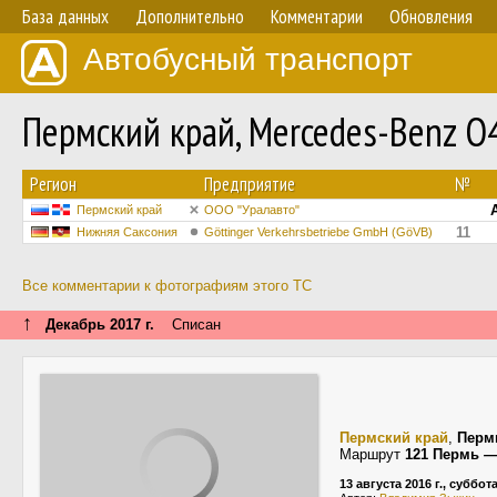
База данных
Дополнительно
Комментарии
Обновления
Автобусный транспорт
Пермский край, Mercedes-Benz 
Регион
Предприятие
№
Пермский край
ООО "Уралавто"
11
Нижняя Саксония
Göttinger Verkehrsbetriebe GmbH (GöVB)
Все комментарии к фотографиям этого ТС
↑
Декабрь 2017 г.
Списан
Пермский край
,
Перм
Маршрут
121 Пермь —
13 августа 2016 г., суббот