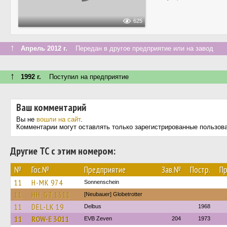
625
↑
Апрель 2012 г.
Передан в другое предприятие или на завод
↑
1992 г.
Поступил на предприятие
Ваш комментарий
Вы не
вошли на сайт
.
Комментарии могут оставлять только зарегистрированные пользов
Другие ТС с этим номером:
№
Гос.№
Предприятие
Зав.№
Постр.
Пр
11
H-MK 974
Sonnenschein
11
HH-GT 1511
[Neubauer] Globetrotter
11
DEL-LK 19
Delbus
1968
11
ROW-E 3011
EVB Zeven
204
1973