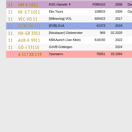
11
HM-V 1011
KVG Hameln ✝
P085410
2008
De
11
HE-ET 1011
Elm Tours
108833
2009
Op
11
VEC-VO 11
[Wilmering] VOL
600423
2017
11
ROW-VA 211
[EVB] OvA
41373
2019
11
HH-GR 3011
[Neubauer] Globetrotter
969
02.2020
11
AUR-K 9911
KBA Aurich (Jan Klein)
618150
2022
11
GÖ-J 3311E
GöVB Göttingen
2024
А 317 ХХ 159
Уралавто
76051
03.1994