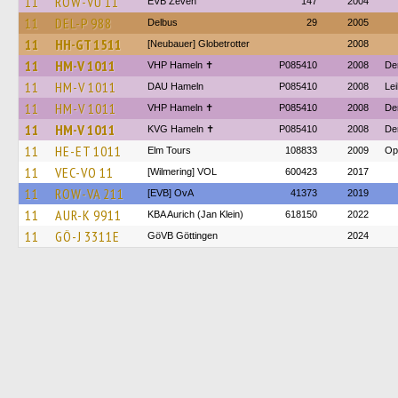
11
ROW-VU 11
EVB Zeven
147
2004
11
DEL-P 988
Delbus
29
2005
11
HH-GT 1511
[Neubauer] Globetrotter
2008
11
HM-V 1011
VHP Hameln ✝
P085410
2008
De
11
HM-V 1011
DAU Hameln
P085410
2008
Le
11
HM-V 1011
VHP Hameln ✝
P085410
2008
De
11
HM-V 1011
KVG Hameln ✝
P085410
2008
De
11
HE-ET 1011
Elm Tours
108833
2009
Op
11
VEC-VO 11
[Wilmering] VOL
600423
2017
11
ROW-VA 211
[EVB] OvA
41373
2019
11
AUR-K 9911
KBA Aurich (Jan Klein)
618150
2022
11
GÖ-J 3311E
GöVB Göttingen
2024