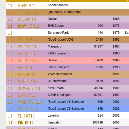
11
H-MK 974
Sonnenschein
11
HH-GT 1511
[Neubauer] Globetrotter
11
DEL-LK 19
Delbus
1968
11
ROW-E 3011
EVB Zeven
204
1973
11
Serengeti-Park
444
1979
Sa
11
WL-DK 524
[BusGruppe] VOG
2450
1981
11
WL-PM 90
Marquardt
54937
1988
11
HM-RK 11
KVG Hameln ✝
1988
11
DEL-D 8547
Delbus
15469
1989
11
HM-TJ 11
KVG Hameln ✝
1385
1990
11
BRA-JA 11
VBW Nordenham
1991
11
NOH-EZ 11
BE Nordhorn
10129
1991
11
ROW-D 2711
EVB Zeven
38206
1992
11
GÖ-J 3311
GöVB Göttingen
67651
1992
11
WOB-OW 111
[BusGruppe] VB Bachstein
809
2001
11
WF-VB 211
[BusGruppe] VB Bachstein
809
2001
11
EL-J 8311
Levelink
214
2002
11
EIN-IB 11
Ilmebahn
103798
2003