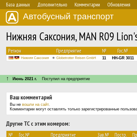
База данных
Дополнительно
Комментарии
Обновления
Автобусный транспорт
Нижняя Саксония, MAN R09 Lion'
Регион
Предприятие
№
Гос.№
11
HH-GR 3011
Нижняя Саксония
Globetrotter Reisen GmbH
↑
Июнь 2021 г.
Поступил на предприятие
Ваш комментарий
Вы не
вошли на сайт
.
Комментарии могут оставлять только зарегистрированные пользов
Другие ТС с этим номером:
№
Гос.№
Предприятие
Зав.№
Постр.
Пр