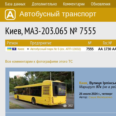
База данных
Дополнительно
Комментарии
Обновления
Автобусный транспорт
Киев, МАЗ-203.065 № 7555
Регион
Предприятие
№
Гос.№
7555
AA 1730 A
Киев
Автобусный парк № 5 (ех. АТП-13032)
Все комментарии к фотографиям этого ТС
Киев
,
Вулиця Ірпінсь
Маршрут
97к
(не в ре
25 июля 2024 г., четверг
Автор:
Саша Мелешенко
352