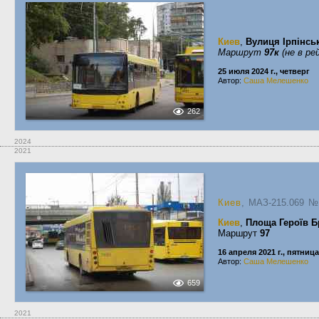
Киев
,
Вулиця Ірпінсь
Маршрут
97к
(не в ре
25 июля 2024 г., четверг
Автор:
Саша Мелешенко
262
2024
2021
Киев
, МАЗ-215.069
Киев
,
Площа Героїв Б
Маршрут
97
16 апреля 2021 г., пятница
Автор:
Саша Мелешенко
659
2021