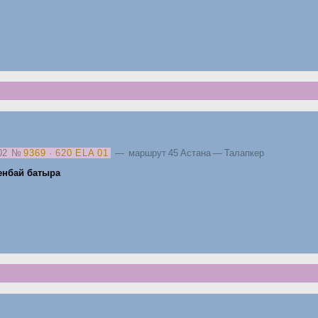
202
№
9369 · 620 ELA 01
— маршрут 45 Астана — Талапкер
енбай батыра