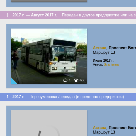
↑
2017 г. — Август 2017 г.
Передан в другое предприятие или на з
Астана
,
Проспект Бог
Маршрут
13
Июль 2017 г.
Автор:
Scaniarna
1
666
↑
2017 г.
Перенумерован/передан (в пределах предприятия)
Астана
,
Проспект Бог
Маршрут
13