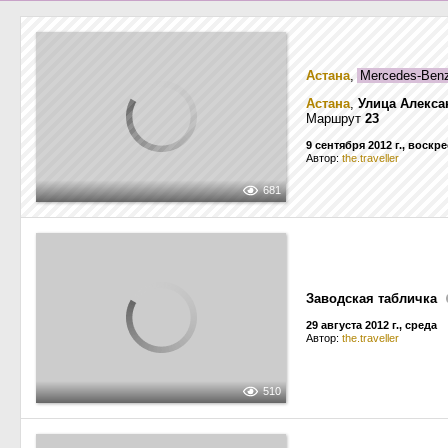
Астана
,
Mercedes-Ben
Астана
,
Улица Алекса
Маршрут
23
9 сентября 2012 г., воскр
Автор:
the.traveller
681
Заводская табличка
29 августа 2012 г., среда
Автор:
the.traveller
510