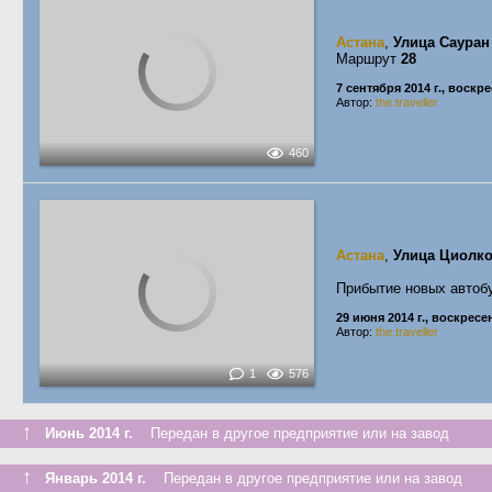
Астана
,
Улица Сауран
Маршрут
28
7 сентября 2014 г., воскр
Автор:
the.traveller
460
Астана
,
Улица Циолко
Прибытие новых автоб
29 июня 2014 г., воскресе
Автор:
the.traveller
1
576
↑
Июнь 2014 г.
Передан в другое предприятие или на завод
↑
Январь 2014 г.
Передан в другое предприятие или на завод