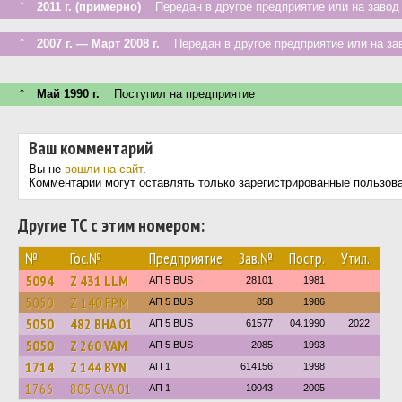
↑
2011 г. (примерно)
Передан в другое предприятие или на завод
↑
2007 г. — Март 2008 г.
Передан в другое предприятие или на за
↑
Май 1990 г.
Поступил на предприятие
Ваш комментарий
Вы не
вошли на сайт
.
Комментарии могут оставлять только зарегистрированные пользов
Другие ТС с этим номером:
№
Гос.№
Предприятие
Зав.№
Постр.
Утил.
5094
Z 431 LLM
АП 5 BUS
28101
1981
5050
Z 140 FPM
АП 5 BUS
858
1986
5050
482 BHA 01
АП 5 BUS
61577
04.1990
2022
5050
Z 260 VAM
АП 5 BUS
2085
1993
1714
Z 144 BYN
АП 1
614156
1998
1766
805 CVA 01
АП 1
10043
2005