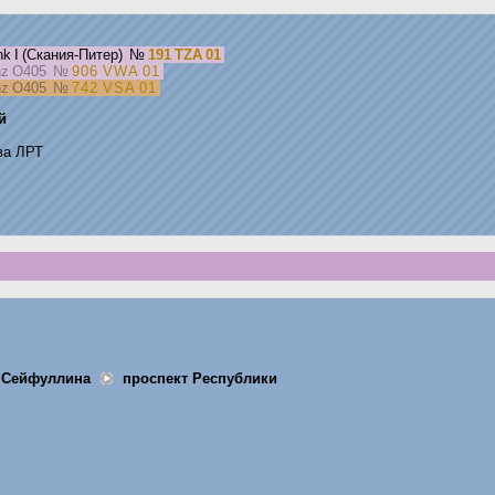
k I (Скания-Питер)
№
191 TZA 01
nz O405
№
906 VWA 01
nz O405
№
742 VSA 01
й
ва ЛРТ
а Сейфуллина
проспект Республики