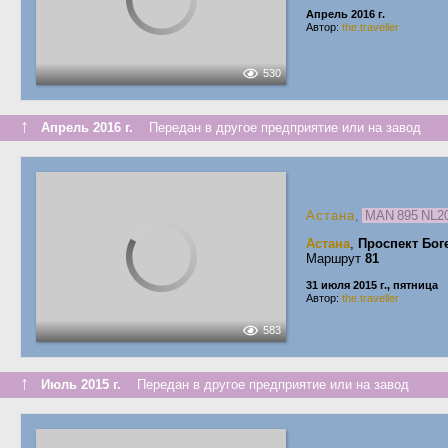
Апрель 2016 г.
Автор:
the.traveller
530
↑
Апрель 2016 г.
Передан в другое предприятие или на завод
Астана
,
MAN 895 NL
Астана
,
Проспект Бог
Маршрут
81
31 июля 2015 г., пятница
Автор:
the.traveller
583
↑
Июль 2015 г.
Передан в другое предприятие или на завод