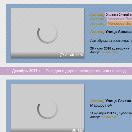
Астана
,
Scania OmniLin
Астана
,
Mercedes-Be
Астана
,
Mercedes-Be
Астана
,
Улица Арнаса
Автобусы строительст
26 июня 2018 г., вторник
Автор:
the.traveller
2
1675
↑
Декабрь 2017 г.
Передан в другое предприятие или на завод
Астана
,
Улица Сакен
Маршрут
64
11 ноября 2017 г., суббота
Автор:
the.traveller
562