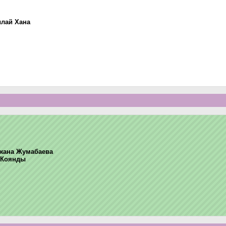
лай Хана
жана Жумабаева
 Коянды