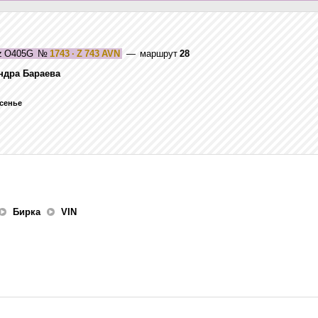
z O405G
№
1743 · Z 743 AVN
— маршрут
28
ндра Бараева
есенье
Бирка
VIN