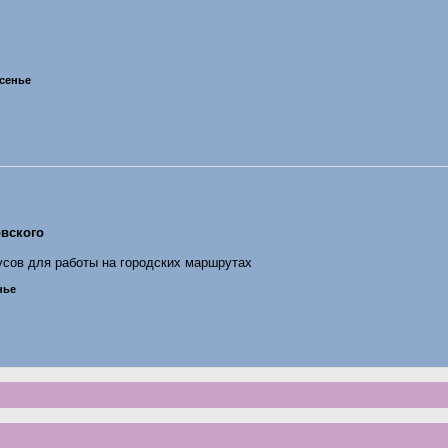
есенье
вского
усов для работы на городских маршрутах
нье