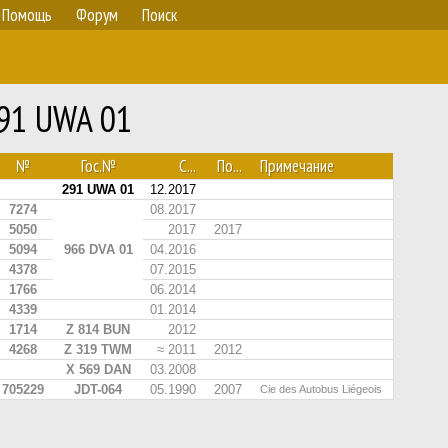
Помощь
Форум
Поиск
291 UWA 01
№
Гос.№
С...
По...
Примечание
291 UWA 01
12.2017
7274
08.2017
5050
2017
2017
5094
966 DVA 01
04.2016
4378
07.2015
1766
06.2014
4339
01.2014
1714
Z 814 BUN
2012
4268
Z 319 TWM
≈ 2011
2012
X 569 DAN
03.2008
705229
JDT-064
05.1990
2007
Cie des Autobus Liégeois