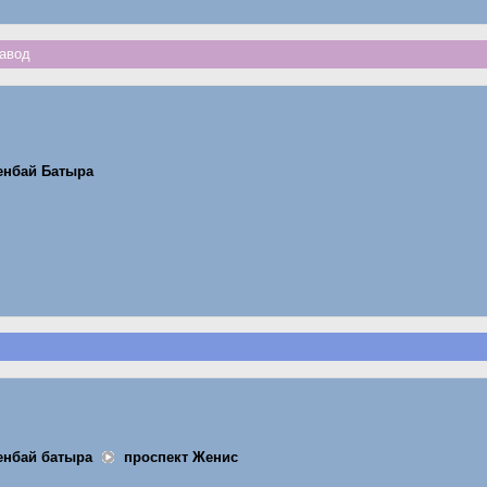
авод
енбай Батыра
енбай батыра
проспект Женис