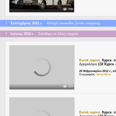
758
↑
Σεπτέμβριος 2021 г.
Αλλαγή πινακίδας (εντός εταιρείας)
↑
Ιούνιος 2016 г.
Στάλθηκε σε άλλη εταιρεία
Kursk region
,
Курск
,
п
Δρομολόγιο
132 Курск
25 Φεβρουαρίου 2012 г., 
Συγγραφέας:
dimon46rus
433
Kursk region
,
Курск
,
п