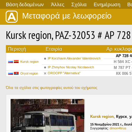
Βάση δεδομένων
Άλλες
Σχόλια
Ενημέρωση
Β
Μεταφορά με λεωφορείο
Kursk region, PAZ-32053 # АР 728
Περιοχή
Εταιρία
Αρ. κυκλοφ
АР 728 4
IP Korzhavin Alexander Valentinovich
Н 584 ХС 
Kursk region
IP Zhmyhov Nicolay Nicolaevich
М 787 РТ 
OROOPP "Alternativa"
КК 006 5
Oryol region
Όλα τα σχόλια στις φωτογραφίες αυτού του οχήματος
Kursk region
,
Курск
,
у
15 Νοεμβρίου 2021 г., δευτ
Συγγραφέας:
dimon46rus