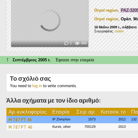
Oryol region
,
PAZ-320
Oryol region
,
Орёл
,
Мо
16 Μαΐου 2009 г., σάββατο
Συγγραφέας:
cluber
1
490
↑
Σεπτέμβριος 2005 г.
Έφτασε στην εταιρεία
Το σχόλιό σας
You need to
log in
to write comments.
Άλλα οχήματα με τον ίδιο αριθμό:
Αρ. κυκλοφορίας
Εταιρία
Σειρ. αρ.
Κατασκ. το
Πα
М 787 РТ 46
IP Zhmyhov
1573
2012
132
М 787 РТ 46
Kursk, other
755129
2013