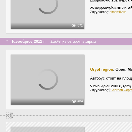
Δρομολόγιο
132 Курск
25 Φεβρουαρίου 2012 г., 
Συγγραφέας:
dimon46rus
571
↑
Ιανουάριος 2012 г.
Στάλθηκε σε άλλη εταιρεία
Oryol region
,
Орёл
,
М
Автобус стоит на пло
5 Ιανουαρίου 2010 г., τρίτη
Συγγραφέας:
Сергеев Серг
484
2010
2009