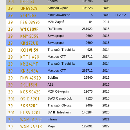
201
H-FE 33
Enders
108796
2005
29
OP 69529
Sindbad Opole
106223
2008
29
SJ 47862
Elbud Jaworzno
5
2009
11.2022
29
FZG 08993
MZK Żagań
84
2011
29
WN 0209F
Raf Trans
261922
2013
29
KMY SE59
Szwagropol
2690
2013
29
KR 172UK
Szwagropol
2690
2013
29
KCH VH59
Transgór Trzebinia
928
2014
29
KTT HA29
Maxbus KTT
265712
2014
29
KR 241YT
Transgór Trzebinia
928
2014
29
KN 3196A
Maxbus KTT
265712
2014
29
FNW 42929
SubBus
16540
2016
29
SK 113JN
A21
2016
29
KOS 90429
MZK Oświęcim
19073
2018
201
OS-E 6201
SWO Osnabrück
7123
2018
29
SK 982RF
Transgór Olkusz
2409
2019
201
HI-SV 2201
SVHI Hildesheim
140284
2020
29
WGM 0170F
Intrans
2021
29
WGM 2571K
Majer
129091
2022