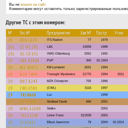
Вы не
вошли на сайт
.
Комментарии могут оставлять только зарегистрированные пользов
Другие ТС с этим номером:
№
Гос.№
Предприятие
Зав.№
Постр.
Утил.
29
RDA 1629
ITS Radom
77
1979
201
CE-KC 201
L&K
10058
1988
201
OL-CX 631
VWG Oldenburg
2052
1992
29
SBE 42808
PUP
300
02.1993
29
WZ 49925
KM Łomianki
2631
1994
29
KCH 74PR
Transgór Mysłowice
21770
1994
2011
29
BBT 8243
MZK Oświęcim
705
1996
29
CWL 65N1
(CWL)
3116
1997
29
TKI RA68
Luz
1999
29
OP 36406
Sindbad Opole
666
2001
29
WWL 62690
Stalko
2002
29
TKI 1254F
Linea-Trans
521838
2003
29
SJ 52615
Elbud Jaworzno
79
2004
02.2024