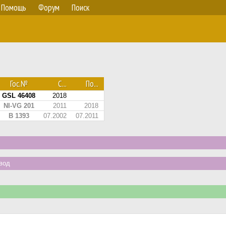
Помощь
Форум
Поиск
Гос.№
С...
По...
GSL 46408
2018
NI-VG 201
2011
2018
B 1393
07.2002
07.2011
вод