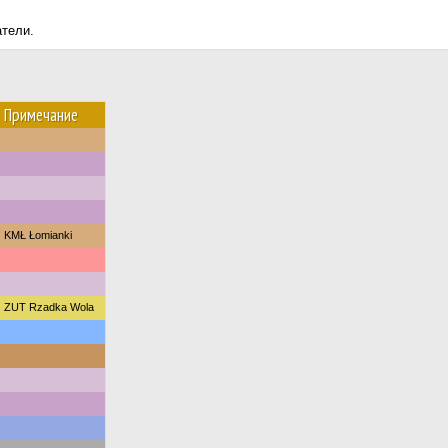
атели.
Примечание
KMŁ Łomianki
ZUT Rzadka Wola