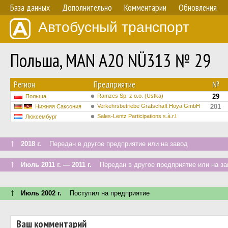
База данных
Дополнительно
Комментарии
Обновления
Автобусный транспорт
Польша, MAN A20 NÜ313 № 29
Регион
Предприятие
№
Ramzes Sp. z o.o. (Ustka)
29
Польша
Verkehrsbetriebe Grafschaft Hoya GmbH
201
Нижняя Саксония
Sales-Lentz Participations s.à.r.l.
Люксембург
↑
2018 г.
Передан в другое предприятие или на завод
↑
Июль 2011 г. — 2011 г.
Передан в другое предприятие или на за
↑
Июль 2002 г.
Поступил на предприятие
Ваш комментарий