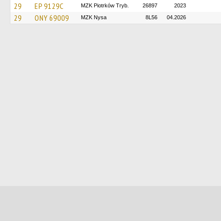
29
EP 9129C
MZK Piotrków Tryb.
26897
2023
29
ONY 69009
MZK Nysa
8L56
04.2026