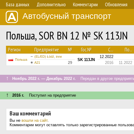
База данных
Дополнительно
Комментарии
Обновления
Автобусный транспорт
Польша, SOR BN 12 № SK 113JN
Регион
Предприятие
№
Гос.№
С...
По...
12.2022
(EL/ED) Łódź, inne
SK 113JN
Польша
29
2016
11.2022
A21
↑
Ноябрь 2022 г. — Декабрь 2022 г.
Передан в другое предприяти
↑
2016 г.
Поступил на предприятие
Ваш комментарий
Вы не
вошли на сайт
.
Комментарии могут оставлять только зарегистрированные пользов