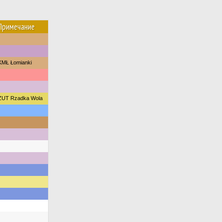
Примечание
KMŁ Łomianki
ZUT Rzadka Wola