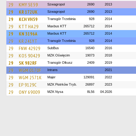
29
KMY SE59
Szwagropol
2690
2013
29
KR 172UK
Szwagropol
2690
2013
29
KCH VH59
Transgór Trzebinia
928
2014
29
KTT HA29
Maxbus KTT
265712
2014
29
KN 3196A
Maxbus KTT
265712
2014
29
KR 241YT
Transgór Trzebinia
928
2014
29
FNW 42929
SubBus
16540
2016
29
KOS 90429
MZK Oświęcim
19073
2018
29
SK 982RF
Transgór Olkusz
2409
2019
29
WGM 0170F
Intrans
2021
29
WGM 2571K
Majer
129091
2022
29
EP 9129C
MZK Piotrków Tryb.
26897
2023
29
ONY 69009
MZK Nysa
8L56
04.2026