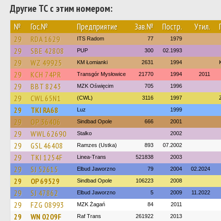
Другие ТС с этим номером:
№
Гос.№
Предприятие
Зав.№
Постр.
Утил.
29
RDA 1629
ITS Radom
77
1979
29
SBE 42808
PUP
300
02.1993
29
WZ 49925
KM Łomianki
2631
1994
29
KCH 74PR
Transgór Mysłowice
21770
1994
2011
29
BBT 8243
MZK Oświęcim
705
1996
29
CWL 65N1
(CWL)
3116
1997
29
TKI RA68
Luz
1999
29
OP 36406
Sindbad Opole
666
2001
29
WWL 62690
Stalko
2002
29
GSL 46408
Ramzes (Ustka)
893
07.2002
29
TKI 1254F
Linea-Trans
521838
2003
29
SJ 52615
Elbud Jaworzno
79
2004
02.2024
29
OP 69529
Sindbad Opole
106223
2008
29
SJ 47862
Elbud Jaworzno
5
2009
11.2022
29
FZG 08993
MZK Żagań
84
2011
29
WN 0209F
Raf Trans
261922
2013