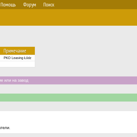
Помощь
Форум
Поиск
Примечание
PKO Leasing Łódz
е или на завод
атели.