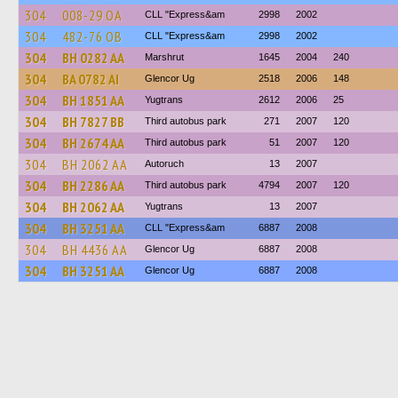
304
008-29 ОА
CLL "Express&am
2998
2002
304
482-76 ОВ
CLL "Express&am
2998
2002
304
BH 0282 AA
Marshrut
1645
2004
240
304
BA 0782 AI
Glencor Ug
2518
2006
148
304
BH 1851 AA
Yugtrans
2612
2006
25
304
BH 7827 BB
Third autobus park
271
2007
120
304
BH 2674 AA
Third autobus park
51
2007
120
304
BH 2062 AA
Autoruch
13
2007
304
BH 2286 AA
Third autobus park
4794
2007
120
304
BH 2062 AA
Yugtrans
13
2007
304
BH 3251 AA
CLL "Express&am
6887
2008
304
BH 4436 AA
Glencor Ug
6887
2008
304
BH 3251 AA
Glencor Ug
6887
2008