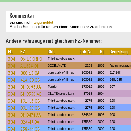
Kommentar
Sie sind nicht
angemeldet
.
Melden Sie sich bitte an, um einen Kommentar zu schreiben.
Andere Fahrzeuge mit gleichem Fz.-Nummer:
Nr.
KZ
Bhf.
Fab.-Nr.
Bj.
Bemerkung
304
06-19 ОДЮ
Third autobus park
304
А 1878 ОІ
SEDINA-LTD
2269
1987
Грузопассажи
304
008-18 ОА
auto park of film st
103061
1990
117,168
304
414-00 ОВ
auto park of film st
103061
1990
168, 235
304
BH 0195 AA
Tourist
173012
1991
197
304
BH 9338 AE
CLL "Express&am
37913
1994
304
191-13 ОВ
Third autobus park
2775
1997
120
304
091-56 ОВ
Third autobus park
2775
1997
120
304
BH 0471 AA
Third autobus park
834846
1998
100
304
024-47 ОА
Third autobus park
175369
2000
120
304
238-44 ОВ
Third autobus park
175369
2000
120