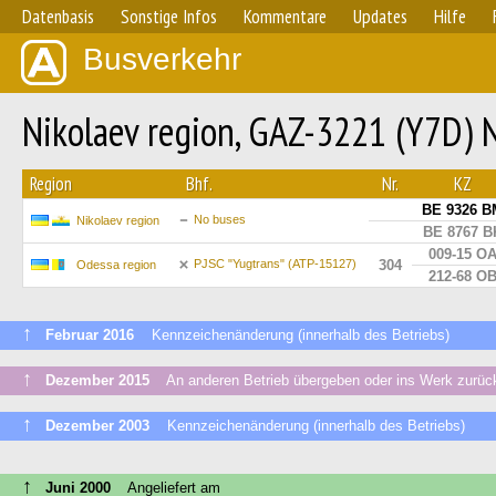
Datenbasis
Sonstige Infos
Kommentare
Updates
Hilfe
Busverkehr
Nikolaev region, GAZ-3221 (Y7D) 
Region
Bhf.
Nr.
KZ
BE 9326 B
No buses
Nikolaev region
BE 8767 B
009-15 О
PJSC "Yugtrans" (ATP-15127)
304
Odessa region
212-68 О
↑
Februar 2016
Kennzeichenänderung (innerhalb des Betriebs)
↑
Dezember 2015
An anderen Betrieb übergeben oder ins Werk zurüc
↑
Dezember 2003
Kennzeichenänderung (innerhalb des Betriebs)
↑
Juni 2000
Angeliefert am