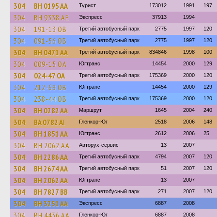
304
BH 0195 AA
Турист
173012
1991
197
304
BH 9338 AE
Экспресс
37913
1994
304
191-13 ОВ
Третий автобусный парк
2775
1997
120
304
091-56 ОВ
Третий автобусный парк
2775
1997
120
304
BH 0471 AA
Третий автобусный парк
834846
1998
100
304
009-15 ОА
Югтранс
14454
2000
129
304
024-47 ОА
Третий автобусный парк
175369
2000
120
304
212-68 ОВ
Югтранс
14454
2000
129
304
238-44 ОВ
Третий автобусный парк
175369
2000
120
304
BH 0282 AA
Маршрут
1645
2004
240
304
BA 0782 AI
Гленкор-Юг
2518
2006
148
304
BH 1851 AA
Югтранс
2612
2006
25
304
BH 2062 AA
Авторух-сервис
13
2007
304
BH 2286 AA
Третий автобусный парк
4794
2007
120
304
BH 2674 AA
Третий автобусный парк
51
2007
120
304
BH 2062 AA
Югтранс
13
2007
304
BH 7827 BB
Третий автобусный парк
271
2007
120
304
BH 3251 AA
Экспресс
6887
2008
304
BH 4436 AA
Гленкор-Юг
6887
2008