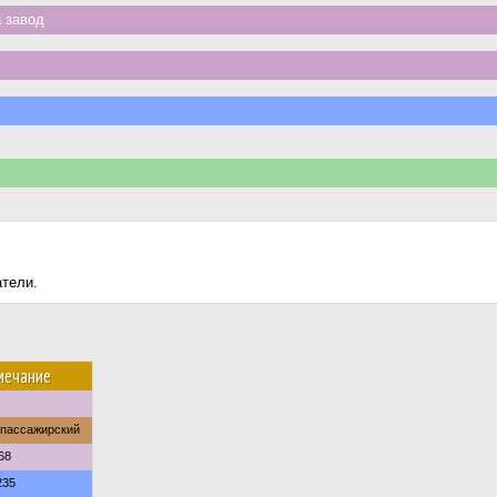
 завод
атели.
мечание
опассажирский
68
235