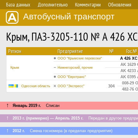
База данных
Дополнительно
Комментарии
Обновления
Автобусный транспорт
Крым, ПАЗ-3205-110 № А 426 ХС
Регион
Предприятие
№
Гос.№
А 426 ХС
ООО "Крымские перевозки"
AK 1629
Крым
Нижнегорский, прочие
AK 4233
AK 0395
ООО "Евротранс"
008-29 
304
Одесская область
ООО "Экспресс"
482-76 
↑
Январь 2019 г.
Списан
↑
2013 г. (примерно) — Апрель 2015 г.
Передан в другое предприя
↑
2012 г.
Смена госномера (в пределах предприятия)