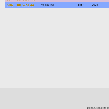
304
BH 3251 AA
Гленкор-Юг
6887
2008
Использование фо