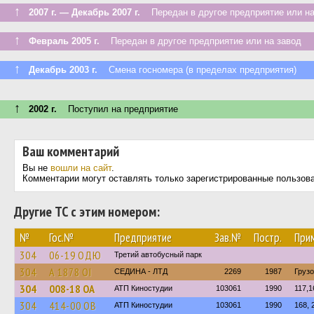
↑
2007 г. — Декабрь 2007 г.
Передан в другое предприятие или на
↑
Февраль 2005 г.
Передан в другое предприятие или на завод
↑
Декабрь 2003 г.
Смена госномера (в пределах предприятия)
↑
2002 г.
Поступил на предприятие
Ваш комментарий
Вы не
вошли на сайт
.
Комментарии могут оставлять только зарегистрированные пользов
Другие ТС с этим номером:
№
Гос.№
Предприятие
Зав.№
Постр.
При
304
06-19 ОДЮ
Третий автобусный парк
304
А 1878 ОІ
СЕДИНА - ЛТД
2269
1987
Груз
304
008-18 ОА
АТП Киностудии
103061
1990
117,1
304
414-00 ОВ
АТП Киностудии
103061
1990
168, 