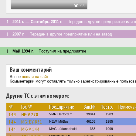
783
↑
2011 г. — Сентябрь 2011 г.
Передан в другое предприятие или н
↑
2007 г.
Передан в другое предприятие или на завод
↑
Май 1994 г.
Поступил на предприятие
Ваш комментарий
Вы не
вошли на сайт
.
Комментарии могут оставлять только зарегистрированные пользов
Другие ТС с этим номером:
№
Гос.№
Предприятие
Зав.№
Постр.
Примеча
144
HF-V 278
VMR Herford ✝
39041
1983
144
MG-EY 831
NEW' MöBus
46103
1985
144
MK-V 144
MVG Lüdenscheid
363
1999