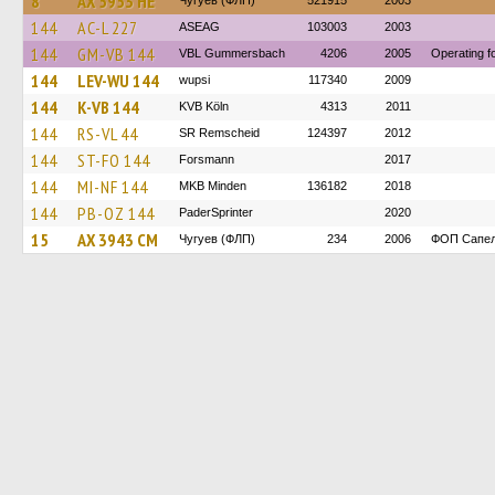
8
AX 5953 HE
Чугуев (ФЛП)
521915
2003
144
AC-L 227
ASEAG
103003
2003
144
GM-VB 144
VBL Gummersbach
4206
2005
Operating 
144
LEV-WU 144
wupsi
117340
2009
144
K-VB 144
KVB Köln
4313
2011
144
RS-VL 44
SR Remscheid
124397
2012
144
ST-FO 144
Forsmann
2017
144
MI-NF 144
MKB Minden
136182
2018
144
PB-OZ 144
PaderSprinter
2020
15
AX 3943 CM
Чугуев (ФЛП)
234
2006
ФОП Сапел