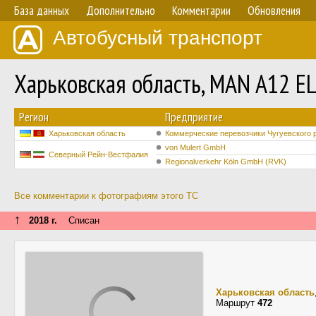
База данных
Дополнительно
Комментарии
Обновления
Автобусный транспорт
Харьковская область, MAN A12 E
Регион
Предприятие
Харьковская область
Коммерческие перевозчики Чугуевского 
von Mulert GmbH
Северный Рейн-Вестфалия
Regionalverkehr Köln GmbH (RVK)
Все комментарии к фотографиям этого ТС
↑
2018 г.
Списан
Харьковская область
Маршрут
472