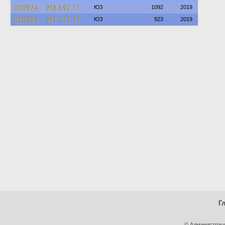
010924
МХ 692 77
ЮЗ
1092
2019
010924
МТ 771 77
ЮЗ
923
2019
Г
© Администрац