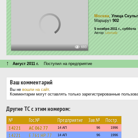
Москва
,
Улица Скуль
Маршрут
902
5 ноября 2011 г., суббота
Автор:
Lexrudz
693
↑
Август 2011 г.
Поступил на предприятие
Ваш комментарий
Вы не
вошли на сайт
.
Комментарии могут оставлять только зарегистрированные пользов
Другие ТС с этим номером:
№
Гос.№
Предприятие
Зав.№
Постр.
14221
АС 062 77
14 АП
96
1996
14221
Е 761 НР 77
14 АП
96
1996