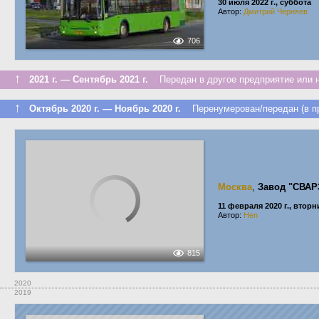
30 июля 2022 г., суббота
Автор:
Дмитрий Черняев
706
↑
2021 г. — Сентябрь 2021 г.
Передан в другое предприятие или н
↑
Октябрь 2020 г. — Ноябрь 2020 г.
Перенумерован/передан (в пр
Москва
,
Завод "СВАР
11 февраля 2020 г., вторн
Автор:
Hen
815
2020
2019