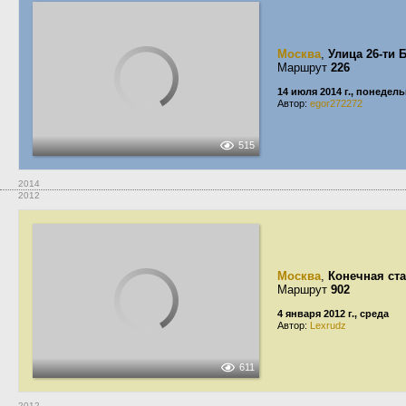
Москва
,
Улица 26-ти 
Маршрут
226
14 июля 2014 г., понедел
Автор:
egor272272
515
2014
2012
Москва
,
Конечная ст
Маршрут
902
4 января 2012 г., среда
Автор:
Lexrudz
611
2012