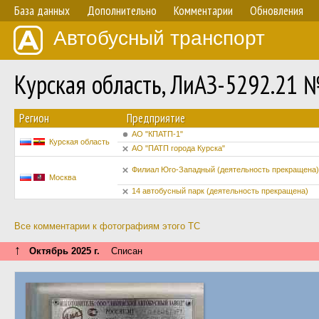
База данных
Дополнительно
Комментарии
Обновления
Автобусный транспорт
Курская область, ЛиАЗ-5292.21 
Регион
Предприятие
АО "КПАТП-1"
Курская область
АО "ПАТП города Курска"
Филиал Юго-Западный (деятельность прекращена)
Москва
14 автобусный парк (деятельность прекращена)
Все комментарии к фотографиям этого ТС
↑
Октябрь 2025 г.
Списан