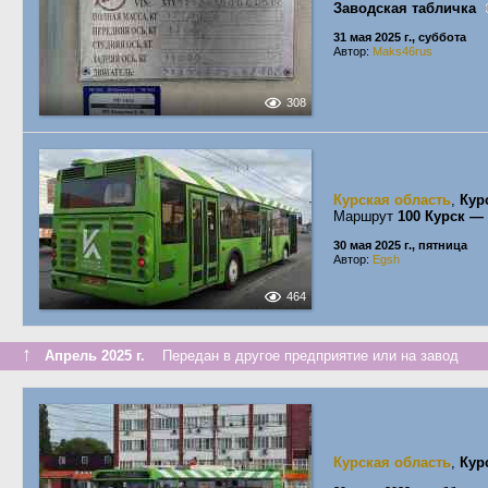
Заводская табличка
31 мая 2025 г., суббота
Автор:
Maks46rus
308
Курская область
,
Кур
Маршрут
100 Курск —
30 мая 2025 г., пятница
Автор:
Egsh
464
↑
Апрель 2025 г.
Передан в другое предприятие или на завод
Курская область
,
Кур