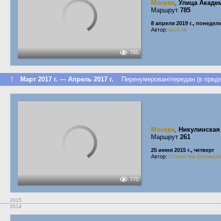
Москва
,
Улица Акаде
Маршрут
785
8 апреля 2019 г., понеде
Автор:
arch.nk
765
↑
Март 2017 г. — Апрель 2017 г.
Перенумерован/передан (в преде
Москва
,
Никулинская
Маршрут
261
25 июня 2015 г., четверг
Автор:
Станислав Богомол
770
2015
2014