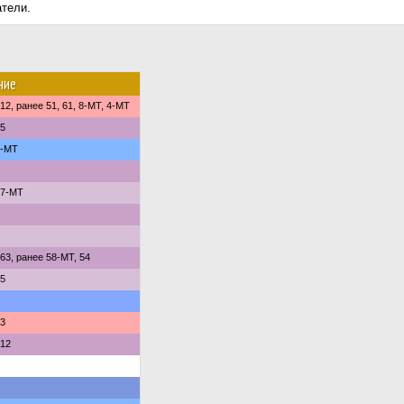
атели.
ние
2, ранее 51, 61, 8-МТ, 4-МТ
5
4-МТ
47-МТ
3, ранее 58-МТ, 54
5
3
12