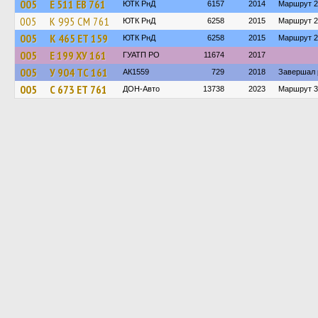
005
Е 511 ЕВ 761
ЮТК РнД
6157
2014
Маршрут 2
005
К 995 СМ 761
ЮТК РнД
6258
2015
Маршрут 2
005
К 465 ЕТ 159
ЮТК РнД
6258
2015
Маршрут 2
005
Е 199 ХУ 161
ГУАТП РО
11674
2017
005
У 904 ТС 161
АК1559
729
2018
Завершал 
005
С 673 ЕТ 761
ДОН-Авто
13738
2023
Маршрут 3