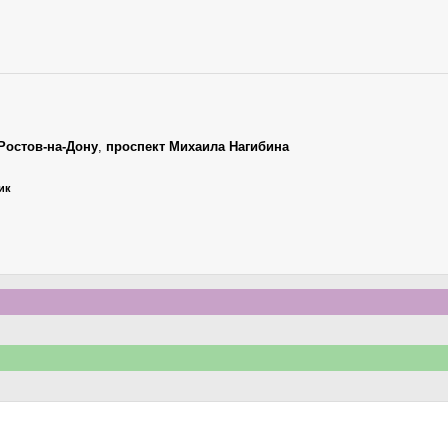
Ростов-на-Дону
,
проспект Михаила Нагибина
ик