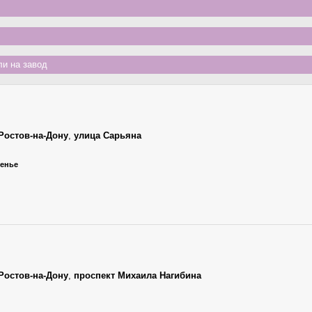
и на завод
Ростов-на-Дону
,
улица Сарьяна
сенье
Ростов-на-Дону
,
проспект Михаила Нагибина