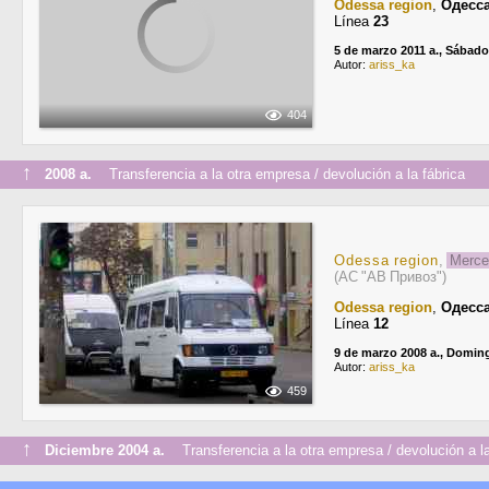
Odessa region
,
Одесс
Línea
23
5 de marzo 2011 a., Sábado
Autor:
ariss_ka
404
↑
2008 a.
Transferencia a la otra empresa / devolución a la fábrica
Odessa region
,
Merce
(АС "АВ Привоз")
Odessa region
,
Одесс
Línea
12
9 de marzo 2008 a., Domin
Autor:
ariss_ka
459
↑
Diciembre 2004 a.
Transferencia a la otra empresa / devolución a la