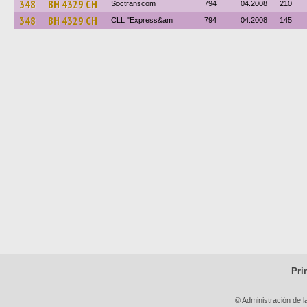
348
BH 4329 CH
Soctranscom
794
04.2008
210
348
BH 4329 CH
CLL "Express&am
794
04.2008
145
Pri
© Administración de l