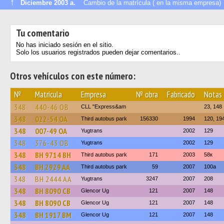
↑
Diciembre 2003 a.
Cambio de la matrícula ( en la misma empresa)
Tu comentario
No has iniciado sesión en el sitio.
Solo los usuarios registrados pueden dejar comentarios..
Otros vehículos con este número:
№
Matrícula
Empresa
№ obra
Fabricado
Notas
348
440-46 ОВ
CLL "Express&am
23, 148
348
022-54 ОА
Third autobus park
156330
1994
120, 19
348
007-49 ОА
Yugtrans
2002
129
348
376-43 ОВ
Yugtrans
2002
129
348
BH 9714 BH
Third autobus park
171
2003
58к
348
BH 2929 AA
Third autobus park
59
2007
100а
348
BH 2444 AA
Yugtrans
3247
2007
208
348
BH 8090 CB
Glencor Ug
121
2007
148
348
BH 8090 CB
Glencor Ug
121
2007
148
348
BH 1917 BM
Glencor Ug
121
2007
148