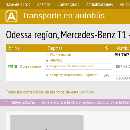
Base de datos
Además
Comentarios
Actualizaciones
Ayuda
Transporte en autobús
Odessa region, Mercedes-Benz T
Región
Empresa
№
Matrícu
Work transport
BH 3307
VIRAGE
Сorporation "Autotransservice"
007-56
Odessa region
company limited liability "Express"
348
678-90 
Todos los comentarios de las fotos de este vehículo
↑
Mayo 2013 a.
Transferencia a la otra empresa / devolución a la fábr