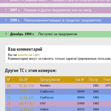
↑
2007 г.
Передан в другое предприятие или на завод
↑
1998 г.
Перенумерован/передан (в пределах предприятия)
↑
Декабрь 1994 г.
Поступил на предприятие
Ваш комментарий
Вы не
вошли на сайт
.
Комментарии могут оставлять только зарегистрированные пользов
Другие ТС с этим номером:
№
Гос.№
Предприятие
Зав.№
Постр.
Утил
28
VL 80 556
Randers
1961
197
28
EP 99 387
CopExcurs
30054
1981
28
DJ 98 443
CopExcurs
30054
1981
28
HX 91 917
DSV
10600
1982
28
JK 93 652
Unibus
32275
1984