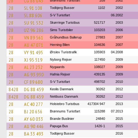
28
CG 88 043
Brønnums Turistfart
205
2002
28
SL 91 108
Todbjerg Busser
1102
2002
28
SL 88 606
S-V Turistfart
06.2002
28
SU 91 532
Skørringe Turistbus
521717
2003
28
UZ 96 286
Sims Turistbiler
103203
2006
28
VN 89 561
Gråhundbus Ballerup
27883
2007
28
AU 47 071
Herning Bilen
104636
2007
28
VY 91 495
Ørslev Turisttrafik
105903
04.2008
28
XJ 95 519
Nyborg Rejser
117450
2009
28
AL 23 232
Nygaards
108027
2009
28
AG 93 930
Hafnia Rejser
439135
2009
28
CF 89 680
S-V Turistfart
498702
2010
8428
DG 88 459
Keolis Danmark
30262
2012
8428
DG 88 459
Nettbuss Danmark
30262
2012
28
AC 40 277
Holstebro Turistbus
417304 947
2013
28
BJ 20 656
Brønnums Turistfart
115288
07.2013
28
AY 60 033
Brande Buslinier
24840
2015
28
AU 90 446
Papuga Bus
1426-1
2015
28
BA 33 493
Todbjerg Busser
2016