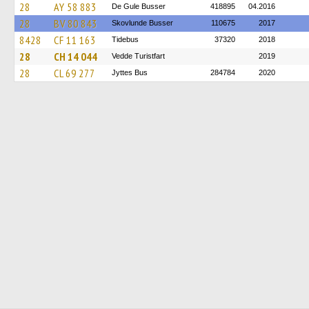
28
AY 58 883
De Gule Busser
418895
04.2016
28
BV 80 843
Skovlunde Busser
110675
2017
8428
CF 11 163
Tidebus
37320
2018
28
CH 14 044
Vedde Turistfart
2019
28
CL 69 277
Jyttes Bus
284784
2020