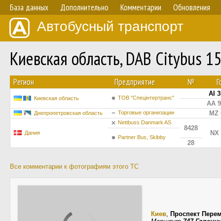
База данных
Дополнительно
Комментарии
Обновления
Автобусный транспорт
Киевская область, DAB Citybus 
Регион
Предприятие
№
Г
AI 
ТОВ "Спецінтертранс"
Киевская область
AA 
Торговые организации
MZ 
Днепропетровская область
Nettbuss Danmark AS
8428
NX 
Дания
Partner Bus, Skibby
28
Все комментарии к фотографиям этого ТС
Киев
,
Проспект Пере