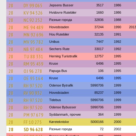
28
DY 99 065
Jepsens Busser
3517
1986
28
KV 94 526
Hvidovre Rutebiler
1660
1986
28
NC 92 252
Разные города
32836
1988
28
ME 94 489
Hovedstaden
37244
1990
201
28
MN 92 696
Hou Rutebiler
32135
1991
28
MV 95 782
Unibus
7447
1992
28
NB 97 484
Sechers Rute
33017
1992
28
TU 88 331
Herning Turisttrafik
12757
1995
28
RM 95 459
Kruse
6496
1995
28
OJ 96 278
Papuga Bus
106
1995
28
OE 95 164
Kruse
6496
1995
28
RH 97 520
Odense Bytrafik
S990706
1999
28
RV 90 932
Hovedstaden
85237
1999
28
RH 97 520
Tidebus
S990706
1999
28
RH 97 520
Odense Bybusser
S990706
1999
28
PM 97 679
Syddanmark, прочие
364
1999
28
FF 10 275
Køretekniske
S000166
2000
28
SD 96 628
Разные города
72
2002