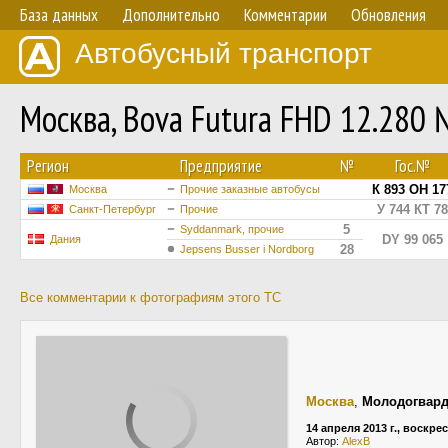
База данных
Дополнительно
Комментарии
Обновления
Автобусный транспорт
Москва, Bova Futura FHD 12.280
Регион
Предприятие
№
Гос.№
К 893 ОН 17
Москва
Прочие заказные автобусы
У 744 КТ 78
Санкт-Петербург
Прочие
5
Syddanmark, прочие
DY 99 065
Дания
28
Jepsens Busser i Nordborg
Все комментарии к фотографиям этого ТС
Москва
,
Молодогвард
14 апреля 2013 г., воскре
Автор:
AlexB