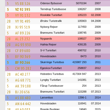
5
VS 88 526
Odense Bybusser
S070194
2007
5
VZ 92 595
Terndrup Turistbusse
106267
2008
5
VY 91 132
Roskilde Turistfart
105223
02.2008
28
VY 91 495
Ørslev Turisttrafik
105903
04.2008
28
XJ 95 519
Nyborg Rejser
117450
2009
5
AF 89 226
Brønnums Turistfart
108745
2009
28
AL 23 232
Nygaards
108027
2009
28
AG 93 930
Hafnia Rejser
439135
2009
28
CF 89 680
S-V Turistfart
498702
2010
5
BF 90 369
Hovedstaden
8473
2010
5
BF 90 266
Skørringe Turistbus
415987 293
2011
5
CW 95 282
EgeskovTuristfart
258837
2012
28
AC 40 277
Holstebro Turistbus
417304 947
2013
5
AG 68 771
Lyngby Turistfart
141081
2013
5
AK 39 188
Fårup Turistbusser
254
2013
28
BJ 20 656
Brønnums Turistfart
115288
07.2013
5
AS 88 480
Larsenbus
1396-1
2014
5
AN 64 442
Hovedstaden
116941
07.2014
28
AY 60 033
Brande Buslinier
24840
2015