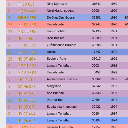
5
FF 28 013
Ring Djursland
30511
1989
5
ME 94 449
Nordjylland, прочие
32084
1990
5
MB 92 559
De Blaa Omnibusser
32991
1990
20
28
ME 94 489
Hovedstaden
37244
1990
20
28
MN 92 696
Hou Rutebiler
32135
1991
5
NE 94 602
Bjert Busser
30209
1991
5
TT 91 041
Gråhundbus Ballerup
30298
1991
28
MV 95 782
Unibus
7447
1992
28
NB 97 484
Sechers Rute
33017
1992
5
MZ 91 652
Lyngby Turistfart
30024
1992
5
MZ 89 308
Hovedstaden
5457
1992
5
RH 95 703
AnchersensTuristbus
30362
1992
20
5
XK 96 871
Midtjylland
37342
1993
5
NN 97 526
Ans Bussen
32336
1993
28
NX 93 102
Partner Bus
39684
1994
5
NX 93 077
Syddanmark, прочие
32422
1994
5
UY 97 464
Lyngby Turistfart
30194
1994
5
NU 96 601
Lyngby Turistfart
30194
1994
28
TU 88 331
Herning Turisttrafik
12757
1995