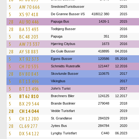
5
AW 70 666
SnedstedTuristbusser
2015
5
XS 97 418
De Grønne Busser I/S
418012 380
2015
28
AU 90 446
Papuga Bus
1426-1
2015
28
BA 33 493
Todbjerg Busser
2016
5
BC 48 203
Papuga
351
2016
5
AW 73 337
Hjørring Citybus
1673
2016
28
AY 58 883
De Gule Busser
418895
04.2016
5
XT 92 373
Egons Busser
120586
05.2016
5
CH 70 535
Schmidts Rutetrafik
121447
12.2016
28
BV 80 843
Skovlunde Busser
110675
2017
5
BT 13 496
Vikingbus
2017
5
BT 13 496
John's Turist
2017
5
BT 62 810
Brøchners Biler
124125
12.2017
5
BX 29 544
Brande Buslinier
279048
2018
28
CH 14 044
Vedde Turistfart
2019
5
CH 12 280
St. Grandløse
284329
2019
28
CL 69 277
Jyttes Bus
284784
2020
5
DX 54 122
Lyngby Turistfart
C440
06.2023