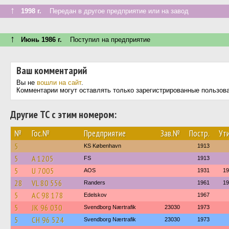
↑
1998 г.
Передан в другое предприятие или на завод
↑
Июнь 1986 г.
Поступил на предприятие
Ваш комментарий
Вы не
вошли на сайт
.
Комментарии могут оставлять только зарегистрированные пользов
Другие ТС с этим номером:
№
Гос.№
Предприятие
Зав.№
Постр.
Ути
5
KS København
1913
5
A 1205
FS
1913
5
U 7005
AOS
1931
19
28
VL 80 556
Randers
1961
19
5
AC 98 178
Edelskov
1967
5
JK 96 030
Svendborg Nærtrafik
23030
1973
5
CH 96 524
Svendborg Nærtrafik
23030
1973