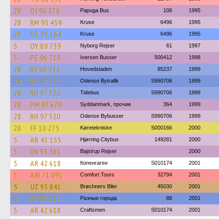
28
OJ 96 278
Papuga Bus
106
1995
28
RM 95 459
Kruse
6496
1995
28
OE 95 164
Kruse
6496
1995
5
OY 89 739
Nyborg Rejser
61
1997
5
PE 96 713
Iversen Busser
500412
1998
28
RV 90 932
Hovedstaden
85237
1999
28
RH 97 520
Odense Bytrafik
S990706
1999
28
RH 97 520
Tidebus
S990706
1999
28
PM 97 679
Syddanmark, прочие
364
1999
28
RH 97 520
Odense Bybusser
S990706
1999
28
FF 10 275
Køretekniske
S000166
2000
5
AB 41 155
Hjørring Citybus
149281
2000
5
RN 93 361
Bajstrup Rejser
2000
5
AR 42 618
Копенгаген
S010174
2001
5
AW 71 091
Comfort Tours
32794
2001
5
UZ 95 841
Brøchners Biler
45030
2001
5
RT 95 527
Разные города
88
2001
5
AR 42 618
Craftsmen
S010174
2001