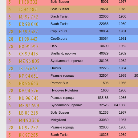
5
HJ 88 302
Bolls Busser
5001
1977
5
JC 94 582
Bolls Busser
19681
1979
5
MJ 92 772
Blach Turist
22066
1980
5
DR 98 040
Blach Turist
22066
1980
28
EP 99 387
CopExcurs
30054
1981
28
DJ 98 443
CopExcurs
30054
1981
28
HX 91 917
DSV
10600
1982
5
CX 99 413
Sjælland, прочие
40029
1982
5
MZ 96 805
Syddanmark, прочие
30195
1982
28
JK 93 652
Unibus
32275
1984
5
KP 94 631
Разные города
32504
1985
20
5
NR 96 653
Partner Bus
1593
1986
28
KV 94 526
Hvidovre Rutebiler
1660
1986
5
KU 96 648
Разные города
835-86
1986
5
MR 94 599
Syddanmark, прочие
32526
04.1986
5
LB 88 218
Bolls Busser
51263
1987
5
MN 90 366
Midtjylland
33060
1987
28
NC 92 252
Разные города
32836
1988
5
RK 97 285
Blach Turist
10325
1989