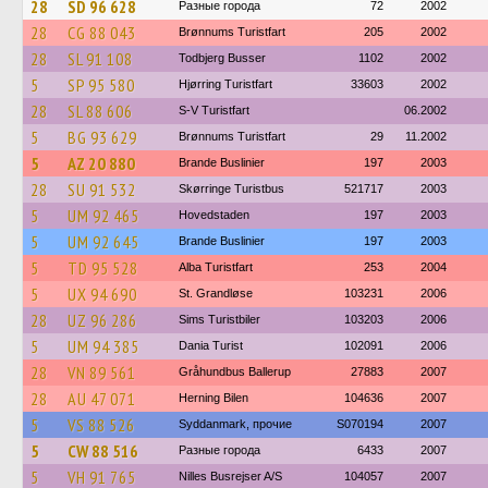
28
SD 96 628
Разные города
72
2002
28
CG 88 043
Brønnums Turistfart
205
2002
28
SL 91 108
Todbjerg Busser
1102
2002
5
SP 95 580
Hjørring Turistfart
33603
2002
28
SL 88 606
S-V Turistfart
06.2002
5
BG 93 629
Brønnums Turistfart
29
11.2002
5
AZ 20 880
Brande Buslinier
197
2003
28
SU 91 532
Skørringe Turistbus
521717
2003
5
UM 92 465
Hovedstaden
197
2003
5
UM 92 645
Brande Buslinier
197
2003
5
TD 95 528
Alba Turistfart
253
2004
5
UX 94 690
St. Grandløse
103231
2006
28
UZ 96 286
Sims Turistbiler
103203
2006
5
UM 94 385
Dania Turist
102091
2006
28
VN 89 561
Gråhundbus Ballerup
27883
2007
28
AU 47 071
Herning Bilen
104636
2007
5
VS 88 526
Syddanmark, прочие
S070194
2007
5
CW 88 516
Разные города
6433
2007
5
VH 91 765
Nilles Busrejser A/S
104057
2007