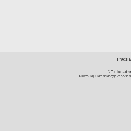
Pradžia
© Fotobus admini
Nuotraukų ir kito tinklapyje esančio t