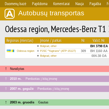
Duomenų bazė
Papildoma
Komentarai
Nauja
Pagalba
F
Autobusų transportas
Odessa region, Mercedes-Benz T1
Regionas (miestas)
Įmonė / parkas
Nr.
Valst. Nr.
BH 3798 EA
Bolgrad, other
309
BH 1160 AA
Odessa region
PJSC "Yugtrans" (ATP-15127)
004-38 ОА
Bolgrad, other
↑
Nurašytas
↑
2010 m.
Perduotas į kitą įmonę
↑
2007 m. gegužė
Perduotas į kitą įmonę
↑
2003 m. gruodis
Gautas