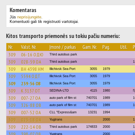
Komentaras
Jūs
neprisijungėte
.
Komentuoti gali tik registruoti vartotojai.
Kitos transporto priemonės su tokiu pačiu numeriu:
Nr.
Valst. Nr.
Įmonė / parkas
Gam. Nr.
Pag.
Util.
P
309
06-16 ОДЮ
Third autobus park
309
028-59 ОА
Third autobus park
1
309
BH 4398 HM
Illichivsk Sea Port
3055
1979
309
5594 ОДТ
Illichivsk Sea Port
3055
1979
309
239-56 ОВ
Illichivsk Sea Port
3055
1979
309
К 3137 ОТ
SEDINA-LTD
4115
1980
Г
309
007-27 ОА
auto park of film st
740701
1989
1
309
326-88 ОВ
auto park of film st
740701
1989
1
309
007-52 ОА
CLL "Express&am
13231
1994
309
023-18 ОА
Yugtrans
2000
1
309
222-14 ОВ
Third autobus park
174833
2000
1
309
398-07 ОВ
Yugtrans
2000
1