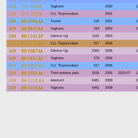
309
222-18 ОВ
Yugtrans
2000
1
309
031-23 ОА
CLL "Express&am
2001
309
BH 3996 AA
Tourist
219
2001
1
309
BH 8825 AA
Yugtrans
164
2002
2
309
BH 1261 EP
Glencor Ug
1102
2003
309
BH 1827 AA
CLL "Express&am
317
2006
309
BH 1087 AA
Glencor Ug
2064
2006
1
309
BH 1832 AA
Yugtrans
379
2006
309
BH 0913 AA
CLL "Express&am
317
2006
309
BH 1581 AA
Third autobus park
2526
2006
2025-07
1
309
BH 3218 AA
Autoruch
5481
2008
2
309
BH 3218 AA
Yugtrans
5481
2008
2