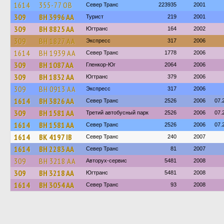
1614
355-77 ОВ
Север Транс
223935
2001
309
BH 3996 AA
Турист
219
2001
309
BH 8825 AA
Югтранс
164
2002
309
BH 1827 AA
Экспресс
317
2006
1614
BH 1939 AA
Север Транс
1778
2006
309
BH 1087 AA
Гленкор-Юг
2064
2006
309
BH 1832 AA
Югтранс
379
2006
309
BH 0913 AA
Экспресс
317
2006
1614
BH 3826 AA
Север Транс
2526
2006
07.
309
BH 1581 AA
Третий автобусный парк
2526
2006
07.
1614
BH 1581 AA
Север Транс
2526
2006
07.
1614
BK 4197 IB
Север Транс
240
2007
1614
BH 2283 AA
Север Транс
81
2007
309
BH 3218 AA
Авторух-сервис
5481
2008
309
BH 3218 AA
Югтранс
5481
2008
1614
BH 3054 AA
Север Транс
93
2008