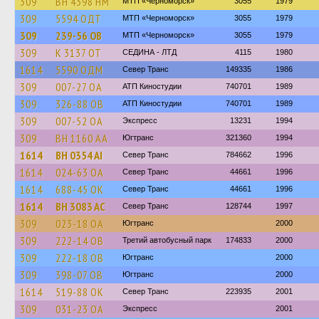
309
BH 4398 HM
МТП «Черноморск»
3055
1979
309
5594 ОДТ
МТП «Черноморск»
3055
1979
309
239-56 ОВ
МТП «Черноморск»
3055
1979
309
К 3137 ОТ
СЕДИНА - ЛТД
4115
1980
1614
5590 ОДМ
Север Транс
149335
1986
309
007-27 ОА
АТП Киностудии
740701
1989
309
326-88 ОВ
АТП Киностудии
740701
1989
309
007-52 ОА
Экспресс
13231
1994
309
BH 1160 AA
Югтранс
321360
1994
1614
BH 0354 AI
Север Транс
784662
1996
1614
024-63 ОА
Север Транс
44661
1996
1614
688-45 ОК
Север Транс
44661
1996
1614
BH 3083 AC
Север Транс
128744
1997
309
023-18 ОА
Югтранс
2000
309
222-14 ОВ
Третий автобусный парк
174833
2000
309
222-18 ОВ
Югтранс
2000
309
398-07 ОВ
Югтранс
2000
1614
519-88 ОК
Север Транс
223935
2001
309
031-23 ОА
Экспресс
2001