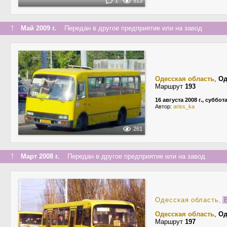
1
513
↑
Май 2009 г.
Передан в другое предприятие или на завод
Одесская область
,
Од
Маршрут
193
16 августа 2008 г., суббот
Автор:
ariss_ka
261
↑
Март 2008 г.
Передан в другое предприятие или на завод
Одесская область
,
Б
Одесская область
,
Од
Маршрут
197