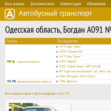
База данных
Дополнительно
Комментарии
Обновления
Автобусный транспорт
Одесская область, Богдан А091 
Регион
Предприятие
ЧП "Старс Транс"
ООО "Гленкор-Юг"
ЧП "Старс Транс"
ООО "Вираж"
Одесская область
ООО "Север Транс" (АТП 15130)
КП "Одесгорэлектротранс" (ех. Авто-сер
ОАО "Югтранс" (АТП-15127)
ТОВ «Дронго»
Днепропетровская область
Все комментарии к фотографиям этого ТС