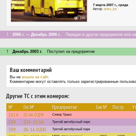
7 марта 2007 г., среда
Автор:
ariss_ka
286
↑
2006 г. — Декабрь 2006 г.
Передан в другое предприятие или на
↑
Декабрь 2003 г.
Поступил на предприятие
Ваш комментарий
Вы не
вошли на сайт
.
Комментарии могут оставлять только зарегистрированные пользов
Другие ТС с этим номером:
№
Гос.№
Предприятие
Зав.№
Постр.
У
1614
0146 ОДМ
Север Транс
309
028-59 ОА
Третий автобусный парк
309
06-16 ОДЮ
Третий автобусный парк