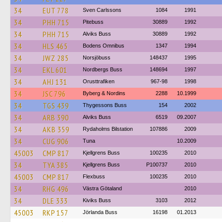
34
EUT 778
Sven Carlssons
1084
1991
34
PHH 715
Pitebuss
30889
1992
34
PHH 715
Alviks Buss
30889
1992
34
HLS 465
Bodens Omnibus
1347
1994
34
JWZ 285
Norsjöbuss
148437
1995
34
EKL 601
Nordbergs Buss
148694
1997
34
AHJ 131
Orusttrafiken
967-98
1998
34
JSC 796
Byberg & Nordins
2288
10.1999
34
TGS 439
Thygessons Buss
154
2002
34
ARB 390
Alviks Buss
6519
09.2007
34
AKB 359
Rydaholms Bilstation
107886
2009
34
CUG 906
Tuna
10.2009
45003
CMP 817
Kjellgrens Buss
100235
2010
34
TYA 385
Kjellgrens Buss
P100737
2010
45003
CMP 817
Flexbuss
100235
2010
34
RHG 496
Västra Götaland
2010
34
DLE 333
Kiviks Buss
3103
2012
45003
RKP 157
Jörlanda Buss
16198
01.2013