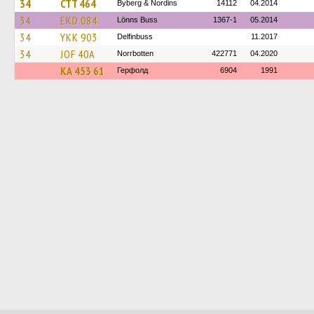
34
CTT 464
Byberg & Nordins
14112
04.2014
34
EKD 084
Lönns Buss
1367-1
05.2014
34
YKK 903
Delfinbuss
11.2017
34
JOF 40A
Norrbotten
422771
04.2020
КА 453 61
Герфолд
6904
1991