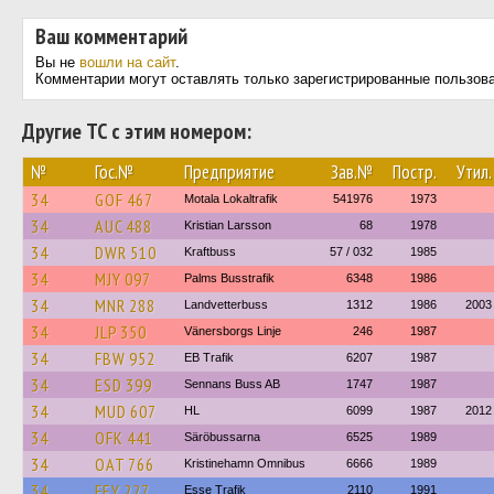
Ваш комментарий
Вы не
вошли на сайт
.
Комментарии могут оставлять только зарегистрированные пользов
Другие ТС с этим номером:
№
Гос.№
Предприятие
Зав.№
Постр.
Утил.
34
GOF 467
Motala Lokaltrafik
541976
1973
34
AUC 488
Kristian Larsson
68
1978
34
DWR 510
Kraftbuss
57 / 032
1985
34
MJY 097
Palms Busstrafik
6348
1986
34
MNR 288
Landvetterbuss
1312
1986
2003
34
JLP 350
Vänersborgs Linje
246
1987
34
FBW 952
EB Trafik
6207
1987
34
ESD 399
Sennans Buss AB
1747
1987
34
MUD 607
HL
6099
1987
2012
34
OFK 441
Säröbussarna
6525
1989
34
OAT 766
Kristinehamn Omnibus
6666
1989
34
FEY 227
Esse Trafik
2110
1991