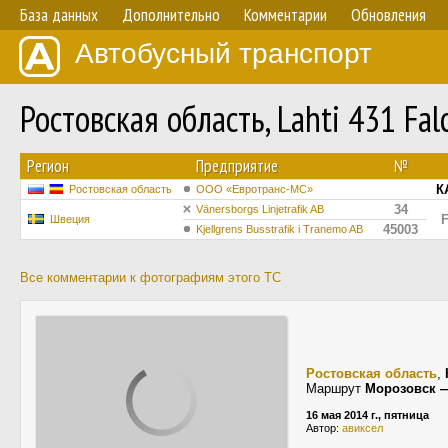
База данных
Дополнительно
Комментарии
Обновления
Автобусный транспорт
Ростовская область, Lahti 431 Fa
Регион
Предприятие
№
К
Ростовская область
ООО «Евротранс-МС»
34
Vänersborgs Linjetrafik AB
Швеция
45003
Kjellgrens Busstrafik i Tranemo AB
Все комментарии к фотографиям этого ТС
Ростовская область
,
Маршрут
Морозовск —
16 мая 2014 г., пятница
Автор:
авиксел