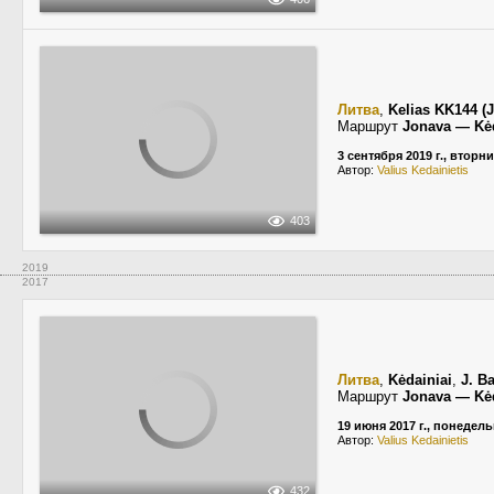
Литва
,
Kelias KK144 (
Маршрут
Jonava — Kėd
3 сентября 2019 г., вторн
Автор:
Valius Kedainietis
403
2019
2017
Литва
,
Kėdainiai
,
J. B
Маршрут
Jonava — Kėd
19 июня 2017 г., понедел
Автор:
Valius Kedainietis
432