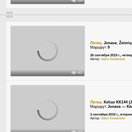
334
2020
2019
Литва
,
Jonava
,
Žeimių
Маршрут
9
26 сентября 2019 г., четве
Автор:
Valius Kedainietis
407
Литва
,
Kelias KK144 (
Маршрут
Jonava — Kėd
3 сентября 2019 г., вторн
Автор:
Valius Kedainietis
406