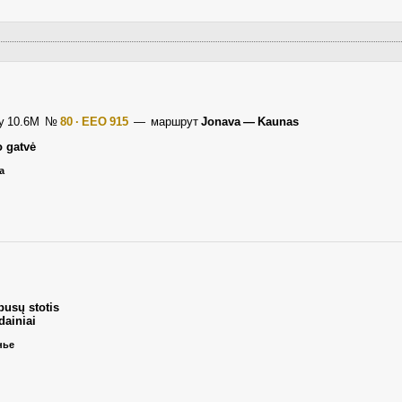
ay 10.6M
№
80 · EEO 915
— маршрут
Jonava — Kaunas
o gatvė
а
busų stotis
ainiai
нье