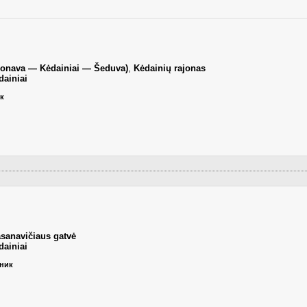
Jonava — Kėdainiai — Šeduva)
,
Kėdainių rajonas
ainiai
ик
asanavičiaus gatvė
ainiai
ьник