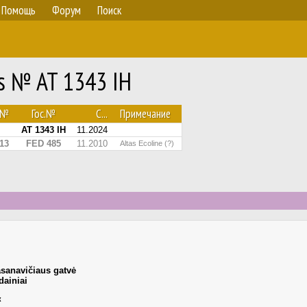
Помощь
Форум
Поиск
s № AT 1343 IH
№
Гос.№
С...
Примечание
AT 1343 IH
11.2024
13
FED 485
11.2010
Altas Ecoline (?)
asanavičiaus gatvė
ainiai
к