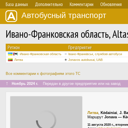
База данных
Дополнительно
Комментарии
Обновления
Автобусный транспорт
Ивано-Франковская область, Alta
Регион
Предприятие
Ивано-Франковская область
Івано-Франківськ, службові автобуси
Литва
Jonavos autobusai, UAB
Все комментарии к фотографиям этого ТС
↑
Ноябрь 2024 г.
Передан в другое предприятие или на завод
Литва
,
Kėdainiai
,
J. B
Маршрут
Jonava — Kėd
11 августа 2020 г., вторни