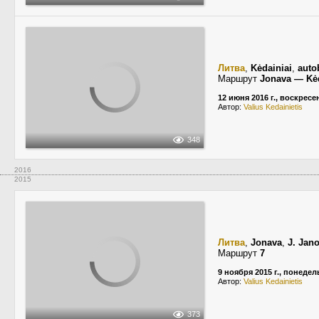
Литва
,
Kėdainiai
,
auto
Маршрут
Jonava — Kėd
12 июня 2016 г., воскресе
Автор:
Valius Kedainietis
348
2016
2015
Литва
,
Jonava
,
J. Jan
Маршрут
7
9 ноября 2015 г., понеде
Автор:
Valius Kedainietis
373