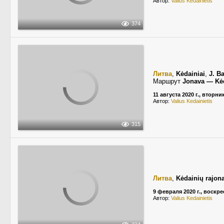
Автор:
Valius Kedainietis
374
Литва
,
Kėdainiai
,
J. B
Маршрут
Jonava — Kėd
11 августа 2020 г., вторни
Автор:
Valius Kedainietis
315
Литва
,
Kėdainių rajon
9 февраля 2020 г., воскр
Автор:
Valius Kedainietis