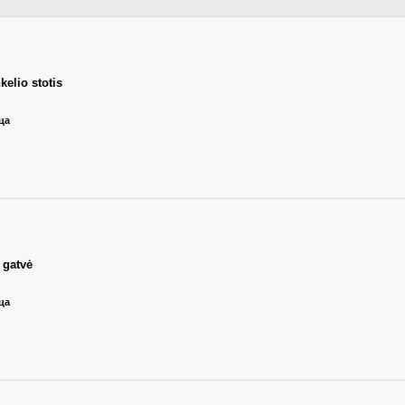
kelio stotis
ица
 gatvė
ица