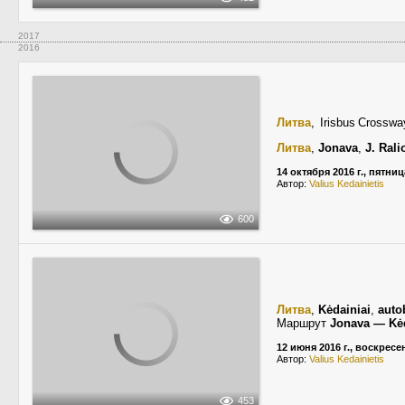
2017
2016
Литва
, Irisbus Crossw
Литва
,
Jonava
,
J. Rali
14 октября 2016 г., пятниц
Автор:
Valius Kedainietis
600
Литва
,
Kėdainiai
,
auto
Маршрут
Jonava — Kėd
12 июня 2016 г., воскресе
Автор:
Valius Kedainietis
453