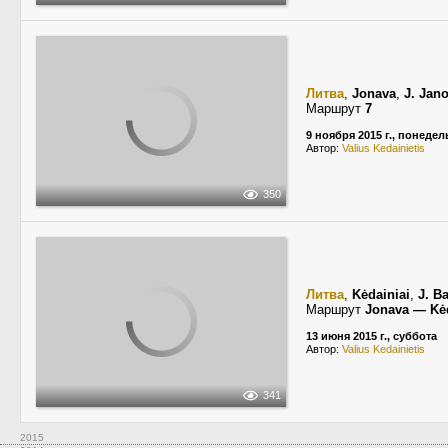
Литва
,
Jonava
,
J. Jan
Маршрут
7
9 ноября 2015 г., понеде
Автор:
Valius Kedainietis
350
Литва
,
Kėdainiai
,
J. B
Маршрут
Jonava — Kėd
13 июня 2015 г., суббота
Автор:
Valius Kedainietis
341
2015