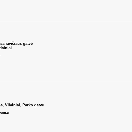
asanavičiaus gatvė
ainiai
к
as
,
Vilainiai
,
Parko gatvė
есенье