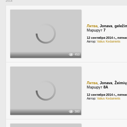
2014
Литва
,
Jonava
,
geležin
Маршрут
7
12 сентября 2014 г., пятн
Автор:
Valius Kedainietis
450
Литва
,
Jonava
,
Žeimių
Маршрут
8A
12 сентября 2014 г., пятн
Автор:
Valius Kedainietis
380