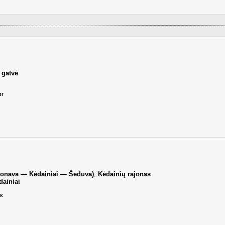
 gatvė
рг
Jonava — Kėdainiai — Šeduva)
,
Kėdainių rajonas
ainiai
ик