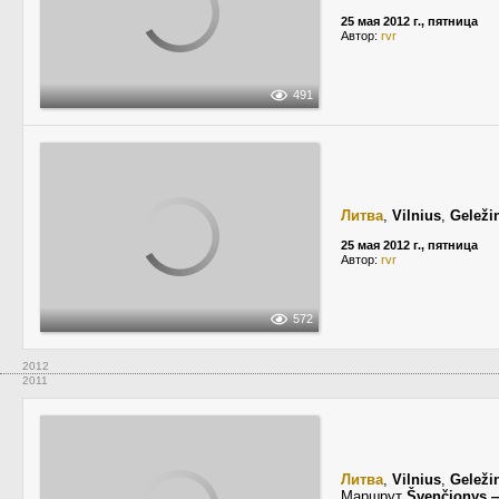
25 мая 2012 г., пятница
Автор:
rvr
491
Литва
,
Vilnius
,
Geleži
25 мая 2012 г., пятница
Автор:
rvr
572
2012
2011
Литва
,
Vilnius
,
Geleži
Маршрут
Švenčionys —