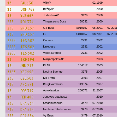
13
FAL 130
VRAP
02.1999
13
DOH 769
Biržų AP
2000
13
YLZ 667
Jurbarko AP
3126
2000
235
ROJ 334
Thygessons Buss
30032
2000
235
SND 157
GS Buss
S010157
08.2001
07.201
235
SND 157
GS
S010157
08.2001
07.201
2265
TES 502
Connex
2731
2002
2265
TES 502
Linjebuss
2731
2002
2265
TES 502
Veolia Sverige
2731
2002
13
TKF 194
Marijampolės AP
2003
13
JNU 213
KLAP
104317
2003
2265
XBC 196
Nobina Sverige
3975
2005
235
CZL 503
KR Trafik
3693
2007
235
ASC 681
Bergkvarabuss
113674
2007
13
FOE 319
Autoklasrida
236571
11.2007
13
FED 485
Jonavos autobusai
2010
235
DFA 634
Stadsbussarna
3479
07.2010
235
DFA 634
Nettbuss Stadsbussar
3479
07.2010
235
DFA 634
Vy Buss
3479
07.2010