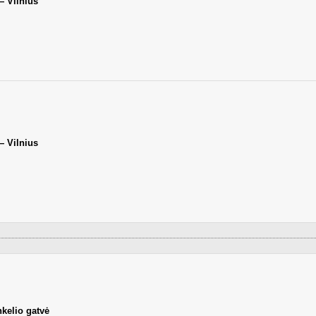
 Vilnius
 Vilnius
nkelio gatvė