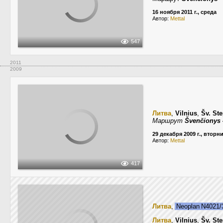
16 ноября 2011 г., среда
Автор:
Mettal
547
2011
2009
Литва
,
Vilnius
,
Šv. St
Маршрут
Švenčionys 
29 декабря 2009 г., вторн
Автор:
Mettal
417
Литва
,
Neoplan N4021
Литва
,
Vilnius
,
Šv. St