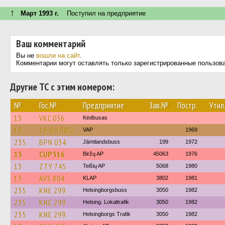
↑
Март 1993 г.
Поступил на предприятие
Ваш комментарий
Вы не
вошли на сайт
.
Комментарии могут оставлять только зарегистрированные пользов
Другие ТС с этим номером:
№
Гос.№
Предприятие
Зав.№
Постр.
Утил
13
VKC 036
Kėdbusas
13
19-69 ЛИО
VAP
1969
235
BPN 034
Jämtlandsbuss
199
1972
13
CUP 516
Biržų AP
45063
1976
13
ZTY 745
Telšių AP
5068
1980
13
AVS 804
KLAP
3802
1981
235
KNE 299
Helsingborgsbuss
3050
1982
235
KNE 299
Helsing. Lokaltrafik
3050
1982
235
KNE 299
Helsingborgs Trafik
3050
1982