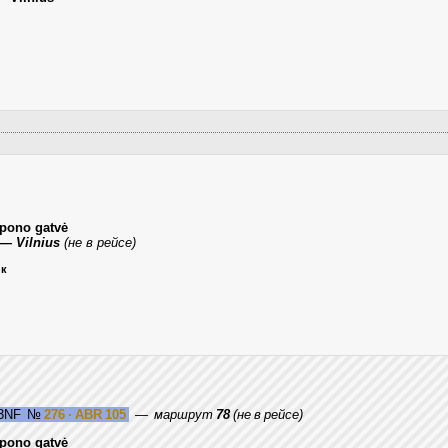
epono gatvė
— Vilnius
(не в рейсе)
ик
/3NF
№
276 · ABR 105
—
маршрут
78
(не в рейсе)
epono gatvė