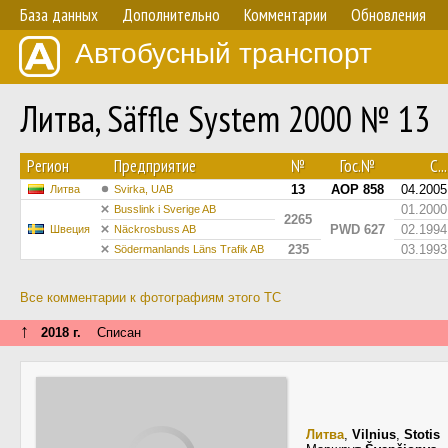
База данных
Дополнительно
Комментарии
Обновления
Автобусный транспорт
Литва, Säffle System 2000 № 13
Регион
Предприятие
№
Гос.№
С...
13
AOP 858
04.2005
Литва
Svirka, UAB
01.2000
Busslink i Sverige AB
2265
PWD 627
02.1994
Швеция
Näckrosbuss AB
235
03.1993
Södermanlands Läns Trafik AB
Все комментарии к фотографиям этого ТС
↑
2018 г.
Списан
Литва
,
Vilnius
,
Stotis