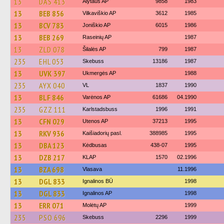
13
DAS 413
Alytaus AP
9858
1983
13
BEB 856
Vilkaviškio AP
3612
1985
13
BCV 783
Joniškio AP
6015
1986
13
BEB 269
Raseinių AP
1987
13
ZLD 078
Šilalės AP
799
1987
235
EHL 053
Skebuss
13186
1987
13
UVK 397
Ukmergės AP
1988
235
AYX 040
VL
1837
1990
13
BLF 846
Varėnos AP
61686
04.1990
235
GZZ 111
Karlstadsbuss
1996
1991
13
CFN 029
Utenos AP
37213
1995
13
RKV 936
Kaišiadorių pasl.
388985
1995
13
DBA 123
Kėdbusas
438-07
1995
13
DZB 217
KLAP
1570
02.1996
13
BZA 698
Vlasava
11.1996
13
DGL 833
Ignalinos BŪ
1998
13
DGL 833
Ignalinos AP
1998
13
ERR 071
Molėtų AP
1999
235
PSO 696
Skebuss
2296
1999