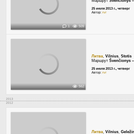
Маршрут
Švenčionys —
25 июля 2013 г., четверг
Автор:
rvr
1
509
Литва
,
Vilnius
,
Stotis
Маршрут
Švenčionys —
25 июля 2013 г., четверг
Автор:
rvr
562
2013
2012
Литва
,
Vilnius
,
Geleži