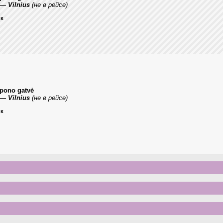
— Vilnius
(не в рейсе)
ик
epono gatvė
— Vilnius
(не в рейсе)
ик