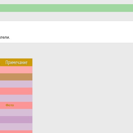
атели.
.
Примечание
Фото