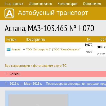
База данных
Дополнительно
Комментарии
Обновления
Автобусный транспорт
Астана, МАЗ-103.465 № H070
Регион
Предприятие
№
Гос
H070
380 B
Астана
ТОО "Автопарк № 7" | ТОО "КазанЭкспресс"
7070
Z 192
Все комментарии к фотографиям этого ТС
↑
Списан
↑
2019 г. — Март 2019 г.
Перенумерован/передан (в пределах пре