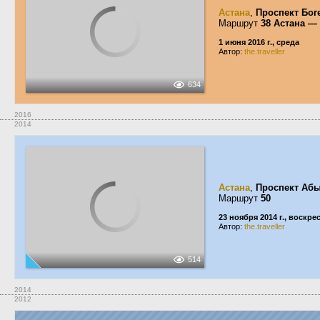
Астана
,
Проспект Бог
Маршрут
38 Астана —
1 июня 2016 г., среда
Автор:
the.traveller
634
2016
2014
Астана
,
Проспект Абы
Маршрут
50
23 ноября 2014 г., воскре
Автор:
the.traveller
514
2014
2012