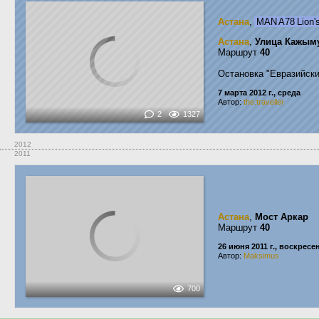
Астана
,
MAN A78 Lion'
Астана
,
Улица Кажым
Маршрут
40
Остановка "Евразийск
7 марта 2012 г., среда
Автор:
the.traveller
2
1327
2012
2011
Астана
,
Мост Аркар
Маршрут
40
26 июня 2011 г., воскресе
Автор:
Maksimus
700