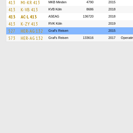
413
MI-KR 413
MKB Minden
4790
2015
413
K-VB 413
KVB Köln
8686
2018
413
AC-L 413
ASEAG
136720
2018
413
K-ZY 413
RVK Köln
2019
527
HER-AG 132
Graf's Reisen
2015
573
HER-AG 132
Graf's Reisen
133616
2017
Operati