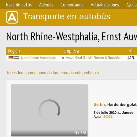
Base de datos
Además
Comentarios
Actualizaciones
Ayuda
Transporte en autobús
North Rhine-Westphalia, Ernst A
Región
Empresa
№
Anton Graf GmbH Reisen & Spedition
413
North Rhine-Westphalia
Todos los comentarios de las fotos de este vehículo
Berlin
,
Hardenbergplat
8 de julio 2010 a., Jueves
Autor:
BOSS
728