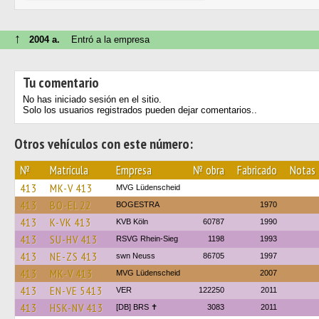
↑
2004 a.
Entró a la empresa
Tu comentario
No has iniciado sesión en el sitio.
Solo los usuarios registrados pueden dejar comentarios..
Otros vehículos con este número:
№
Matrícula
Empresa
№ obra
Fabricado
Notas
413
MK-V 413
MVG Lüdenscheid
413
BO-EL 22
BOGESTRA
1970
413
K-VK 413
KVB Köln
60787
1990
413
SU-HV 413
RSVG Rhein-Sieg
1198
1993
413
NE-ZS 413
swn Neuss
86705
1997
413
MK-V 413
MVG Lüdenscheid
2007
413
EN-VE 5413
VER
122250
2011
413
HSK-NV 413
[DB] BRS ✝︎
3083
2011