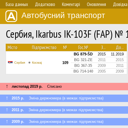
База данных
Додатково
Коментарі
Оновлення
Довідка
Автобусний транспорт
Сербия, Ikarbus IK-103F (FAP) № 
Мiсто
Підприємство
№
Гос.№
З...
До...
BG 879-ŠD
2015
11.2019
BG 321-ZE
2011
2015
109
Сербия
Космај
BG 367-35
2009
2011
BG 714-140
2005
2009
↑
листопад 2019 р.
Списано
↑
2015 р.
Зміна держномера (в межах підприємства)
↑
2011 р.
Зміна держномера (в межах підприємства)
↑
2009 р.
Зміна держномера (в межах підприємства)