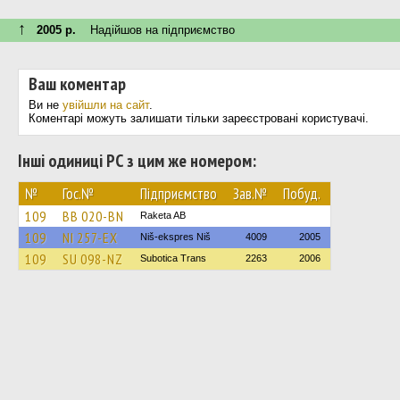
↑
2005 р.
Надійшов на підприємство
Ваш коментар
Ви не
увійшли на сайт
.
Коментарі можуть залишати тільки зареєстровані користувачі.
Інші одиниці РС з цим же номером:
№
Гос.№
Підприємство
Зав.№
Побуд.
109
BB 020-BN
Raketa AB
109
NI 257-EX
Niš-ekspres Niš
4009
2005
109
SU 098-NZ
Subotica Trans
2263
2006