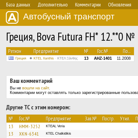
База данных
Дополнительно
Комментарии
Обновления
Автобусный транспорт
Греция, Bova Futura FH* 12.**0 №
Регион
Предприятие
№
Гос.№
По...
13
AHZ-1401
11.2008
Греция
KTEL Xanthis
ΚΤΕΛ Ξάνθης
Ваш комментарий
Вы не
вошли на сайт
.
Комментарии могут оставлять только зарегистрированные пользов
Другие ТС с этим номером:
№
Гос.№
Предприятие
Зав.№
Постр.
Утил.
П
13
HMM-3252
KTEAL Veria
13
XKN-6341
ΚΤΕL Chalkidikis