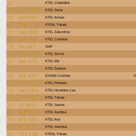
13
ΚΤΕL Chalkidikis
13
KNT-8013
KTEL Pieria
13
AXX-8313
KTEL Achaia
13
TKM-3713
KTEAL Trikala
13
ZAE-8888
KTEL Zakynthos
13
AXI-1950
KTEL Corinthia
13
YN-8413
ISAP
13
EPK-4900
KTEL Serres
13
HAK-1785
KTEL Elis
13
ΚΤΕL Euboea
13
XEH-8213
[OASA] Corinthia
O
13
MIM-7272
ΚΤΕL Phthiotis
13
ANZ-9450
KTEL Heraklion–Las.
13
BOP-2310
ΚΤΕL Τrikala
13
YIT-8052
KTEL Samos
13
KAM-3213
ΚΤΕL Karditsa
13
ATE-5032
KTEL Arta
13
INH-5133
KTEL Ioannina
13
TKT-5242
KTEAL Trikala