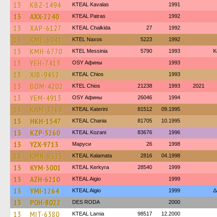
13
KBZ-1494
KTEAL Kavalas
1991
13
AXX-2240
KTEAL Patras
1992
13
XAP-6127
KTEAL Chalkida
27
1992
13
KME-6041
KTEL Naxos
5223
1992
13
KMH-6770
KTEL Messinia
5790
1993
Κ
13
YEH-7413
OSY Афины
1993
13
XIB-9452
KTEAL Chios
1993
13
BOM-4202
KTEL Chios
21238
1993
2021
13
YEM-4913
OSY Афины
26046
1994
13
KNM-3763
KTEAL Katerini
81512
09.1995
13
HKH-1547
KTEAL Chania
81705
10.1995
13
KZP-5260
KTEAL Kozani
83676
1996
13
YZX-9713
Маруси
26
1998
13
KMN-8525
KTEAL Kalamata
2816
04.1998
13
KYM-3001
KTEAL Kerkyra
28540
1999
13
AZH-6210
KTEAL Aigio
1999
13
YMI-1264
KTEAL Aigio
1999
Δ
13
POH-8022
DES RODA
2000
13
MIT-6380
KTEAL Lamia
98517
12.2000