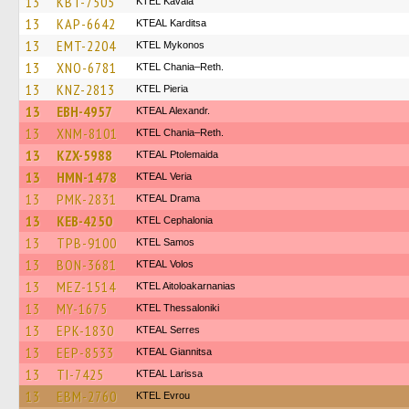
13
KBT-7505
KTEL Kavala
13
KAP-6642
KTEAL Karditsa
13
EMT-2204
KTEL Mykonos
13
XNO-6781
KTEL Chania–Reth.
13
KNZ-2813
KTEL Pieria
13
EBH-4957
KTEAL Alexandr.
13
XNM-8101
KTEL Chania–Reth.
13
KZX-5988
KTEAL Ptolemaida
13
HMN-1478
KTEAL Veria
13
PMK-2831
KTEAL Drama
13
KEB-4250
KTEL Cephalonia
13
TPB-9100
KTEL Samos
13
BON-3681
KTEAL Volos
13
MEZ-1514
KTEL Aitoloakarnanias
13
MY-1675
KTEL Thessaloniki
13
EPK-1830
KTEAL Serres
13
EEP-8533
KTEAL Giannitsa
13
TI-7425
KTEAL Larissa
13
EBM-2760
KTEL Evrou