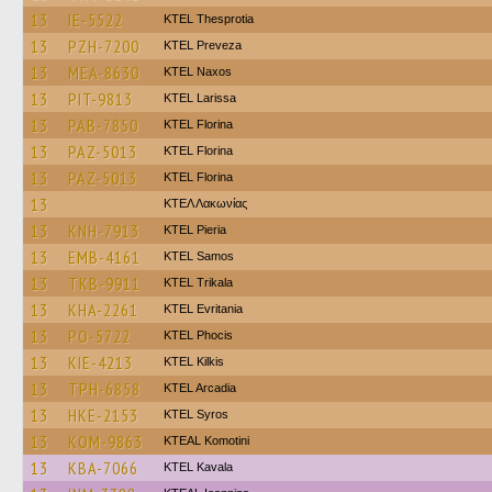
13
IE-5522
KTEL Thesprotia
13
PZH-7200
KTEL Preveza
13
MEA-8630
KTEL Naxos
13
PIT-9813
KTEL Larissa
13
PAB-7850
KTEL Florina
13
PAZ-5013
KTEL Florina
13
PAZ-5013
KTEL Florina
13
ΚΤΕΛ Λακωνίας
13
KNH-7913
KTEL Pieria
13
EMB-4161
KTEL Samos
13
TKB-9911
ΚΤΕL Τrikala
13
KHA-2261
ΚΤΕL Evritania
13
PO-5722
ΚΤΕL Phocis
13
KIE-4213
KTEL Kilkis
13
TPH-6858
KTEL Arcadia
13
HKE-2153
KTEL Syros
13
KOM-9863
KTEAL Komotini
13
KBA-7066
KTEL Kavala