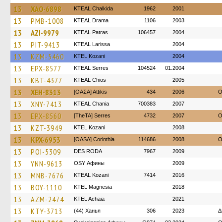
13
XAO-6898
KTEAL Chalkida
1962
2001
13
PMB-1008
KTEAL Drama
1106
2003
13
AZI-9979
KTEAL Patras
106457
2004
13
PIT-9413
KTEAL Larissa
2004
13
KZM-5460
ΚΤΕL Kozani
2004
13
EPX-8577
KTEAL Serres
104524
01.2004
13
KBT-4377
KTEAL Chios
2005
13
XEH-8313
[ΟΑΣΑ] Αttikis
434
2006
O
13
XNY-7413
KTEAL Chania
700383
2007
13
EPX-8560
[TheTA] Serres
4732
2007
O
13
KZT-3949
ΚΤΕL Kozani
2008
13
KPX-6953
[OASA] Corinthia
114686
2008
O
13
POI-5309
DES RODA
7967
2009
13
YNN-9613
OSY Афины
2009
13
MNB-7676
KTEAL Kozani
7414
2016
13
BOY-1110
ΚΤΕL Magnesia
2018
13
AZM-2474
KTEL Achaia
2021
13
KTY-3713
(44) Ханья
306
2023
Δ