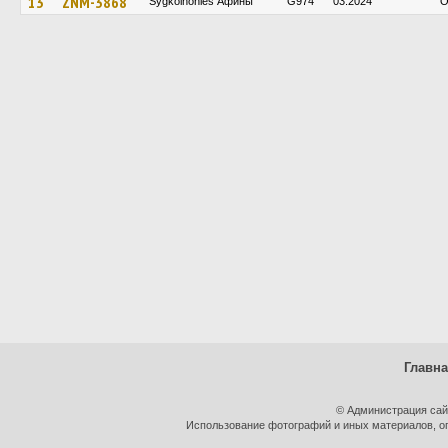
13
ZNM-3868
Sygkoinonies Афины
G974
03.2024
O
Главн
© Администрация сай
Использование фотографий и иных материалов, оп