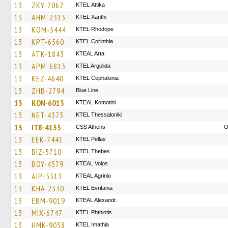
13
ZKY-7062
KΤΕL Αttika
13
AHM-2313
KTEL Xanthi
13
KOM-5444
KTEL Rhodope
13
KPT-6560
KTEL Corinthia
13
ATK-1843
KTEAL Arta
13
APM-6813
KTEL Argolida
13
KEZ-4640
KTEL Cephalonia
13
ZHB-2794
Blue Line
13
KON-6013
KTEAL Komotini
13
NET-4373
KTEL Thessaloniki
13
ITB-4135
CSS Athens
O
13
EEK-7441
KTEL Pellas
13
BIZ-5710
KTEL Thebes
13
BOY-4579
KTEAL Volos
13
AIP-5513
KTEAL Agrinio
13
KHA-2330
ΚΤΕL Evritania
13
EBM-9019
KTEAL Alexandr.
13
MIX-6747
ΚΤΕL Phthiotis
13
HMK-9058
KTEL Imathia