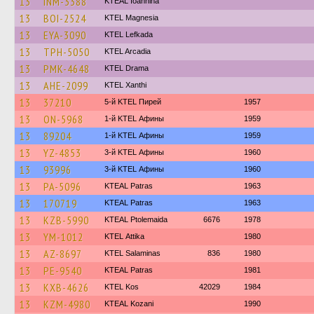
13
INM-3388
KTEAL Ioannina
13
BOI-2524
ΚΤΕL Magnesia
13
EYA-3090
KTEL Lefkada
13
TPH-5050
KTEL Arcadia
13
PMK-4648
KTEL Drama
13
AHE-2099
KTEL Xanthi
13
37210
5-й KTEL Пирей
1957
13
ON-5968
1-й KTEL Афины
1959
13
89204
1-й KTEL Афины
1959
13
YZ-4853
3-й KTEL Афины
1960
13
93996
3-й KTEL Афины
1960
13
PA-5096
KTEAL Patras
1963
13
170719
KTEAL Patras
1963
13
KZB-5990
KTEAL Ptolemaida
6676
1978
13
YM-1012
KΤΕL Αttika
1980
13
AZ-8697
KTEL Salaminas
836
1980
13
PE-9540
KTEAL Patras
1981
13
KXB-4626
KTEL Kos
42029
1984
13
KZM-4980
KTEAL Kozani
1990