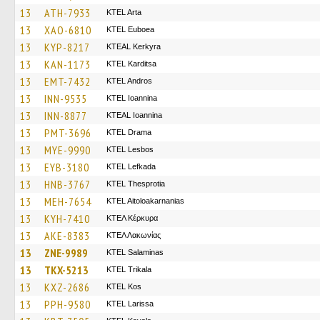
13
ATH-7933
KTEL Arta
13
XAO-6810
ΚΤΕL Euboea
13
KYP-8217
KTEAL Kerkyra
13
KAN-1173
ΚΤΕL Karditsa
13
EMT-7432
KTEL Andros
13
INN-9535
KTEL Ioannina
13
INN-8877
KTEAL Ioannina
13
PMT-3696
KTEL Drama
13
MYE-9990
KTEL Lesbos
13
EYB-3180
KTEL Lefkada
13
HNB-3767
KTEL Thesprotia
13
MEH-7654
KTEL Aitoloakarnanias
13
KYH-7410
ΚΤΕΛ Κέρκυρα
13
AKE-8383
ΚΤΕΛ Λακωνίας
13
ZNE-9989
KTEL Salaminas
13
TKX-5213
ΚΤΕL Τrikala
13
KXZ-2686
KTEL Kos
13
PPH-9580
KTEL Larissa