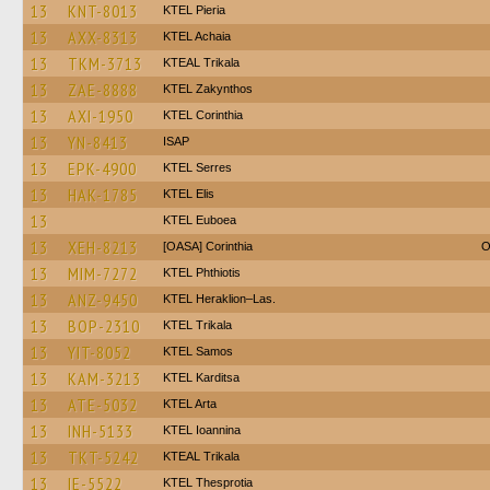
13
KNT-8013
KTEL Pieria
13
AXX-8313
KTEL Achaia
13
TKM-3713
KTEAL Trikala
13
ZAE-8888
KTEL Zakynthos
13
AXI-1950
KTEL Corinthia
13
YN-8413
ISAP
13
EPK-4900
KTEL Serres
13
HAK-1785
KTEL Elis
13
ΚΤΕL Euboea
13
XEH-8213
[OASA] Corinthia
O
13
MIM-7272
ΚΤΕL Phthiotis
13
ANZ-9450
KTEL Heraklion–Las.
13
BOP-2310
ΚΤΕL Τrikala
13
YIT-8052
KTEL Samos
13
KAM-3213
ΚΤΕL Karditsa
13
ATE-5032
KTEL Arta
13
INH-5133
KTEL Ioannina
13
TKT-5242
KTEAL Trikala
13
IE-5522
KTEL Thesprotia