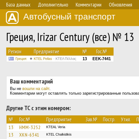
База данных
Дополнительно
Комментарии
Обновления
Автобусный транспорт
Греция, Irizar Century (все) № 13
Регион
Предприятие
№
Гос.№
13
EEK-7441
Греция
KTEL Pellas
ΚΤΕΛ Πέλλας
Ваш комментарий
Вы не
вошли на сайт
.
Комментарии могут оставлять только зарегистрированные пользов
Другие ТС с этим номером:
№
Гос.№
Предприятие
Зав.№
Постр.
Утил.
П
13
HMM-3252
KTEAL Veria
13
XKN-6341
ΚΤΕL Chalkidikis