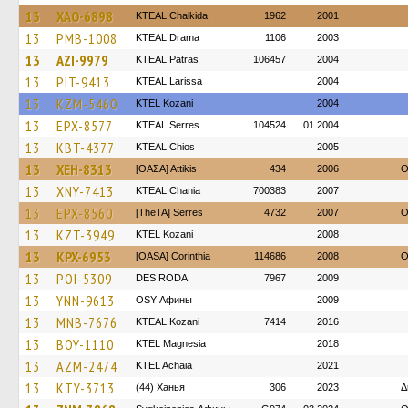
13
XAO-6898
KTEAL Chalkida
1962
2001
13
PMB-1008
KTEAL Drama
1106
2003
13
AZI-9979
KTEAL Patras
106457
2004
13
PIT-9413
KTEAL Larissa
2004
13
KZM-5460
ΚΤΕL Kozani
2004
13
EPX-8577
KTEAL Serres
104524
01.2004
13
KBT-4377
KTEAL Chios
2005
13
XEH-8313
[ΟΑΣΑ] Αttikis
434
2006
O
13
XNY-7413
KTEAL Chania
700383
2007
13
EPX-8560
[TheTA] Serres
4732
2007
O
13
KZT-3949
ΚΤΕL Kozani
2008
13
KPX-6953
[OASA] Corinthia
114686
2008
O
13
POI-5309
DES RODA
7967
2009
13
YNN-9613
OSY Афины
2009
13
MNB-7676
KTEAL Kozani
7414
2016
13
BOY-1110
ΚΤΕL Magnesia
2018
13
AZM-2474
KTEL Achaia
2021
13
KTY-3713
(44) Ханья
306
2023
Δ