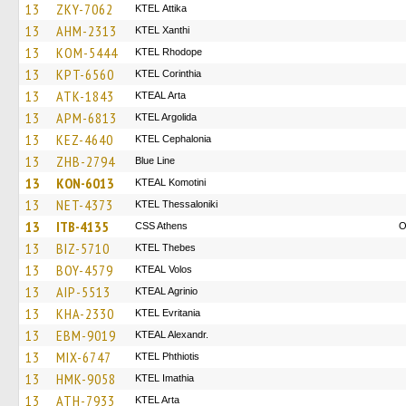
13
ZKY-7062
KΤΕL Αttika
13
AHM-2313
KTEL Xanthi
13
KOM-5444
KTEL Rhodope
13
KPT-6560
KTEL Corinthia
13
ATK-1843
KTEAL Arta
13
APM-6813
KTEL Argolida
13
KEZ-4640
KTEL Cephalonia
13
ZHB-2794
Blue Line
13
KON-6013
KTEAL Komotini
13
NET-4373
KTEL Thessaloniki
13
ITB-4135
CSS Athens
O
13
BIZ-5710
KTEL Thebes
13
BOY-4579
KTEAL Volos
13
AIP-5513
KTEAL Agrinio
13
KHA-2330
ΚΤΕL Evritania
13
EBM-9019
KTEAL Alexandr.
13
MIX-6747
ΚΤΕL Phthiotis
13
HMK-9058
KTEL Imathia
13
ATH-7933
KTEL Arta