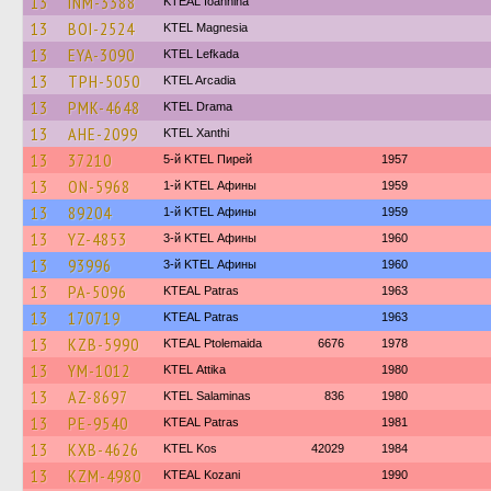
13
INM-3388
KTEAL Ioannina
13
BOI-2524
ΚΤΕL Magnesia
13
EYA-3090
KTEL Lefkada
13
TPH-5050
KTEL Arcadia
13
PMK-4648
KTEL Drama
13
AHE-2099
KTEL Xanthi
13
37210
5-й KTEL Пирей
1957
13
ON-5968
1-й KTEL Афины
1959
13
89204
1-й KTEL Афины
1959
13
YZ-4853
3-й KTEL Афины
1960
13
93996
3-й KTEL Афины
1960
13
PA-5096
KTEAL Patras
1963
13
170719
KTEAL Patras
1963
13
KZB-5990
KTEAL Ptolemaida
6676
1978
13
YM-1012
KΤΕL Αttika
1980
13
AZ-8697
KTEL Salaminas
836
1980
13
PE-9540
KTEAL Patras
1981
13
KXB-4626
KTEL Kos
42029
1984
13
KZM-4980
KTEAL Kozani
1990