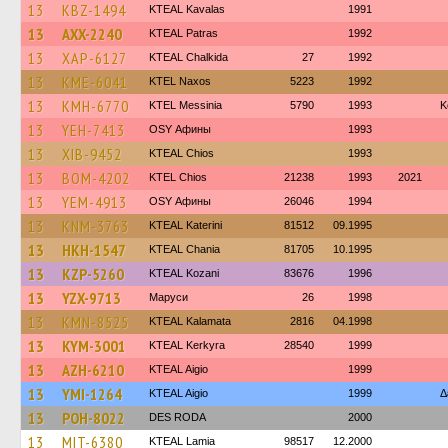
13
KBZ-1494
KTEAL Kavalas
1991
13
AXX-2240
KTEAL Patras
1992
13
XAP-6127
KTEAL Chalkida
27
1992
13
KME-6041
KTEL Naxos
5223
1992
13
KMH-6770
KTEL Messinia
5790
1993
Κ
13
YEH-7413
OSY Афины
1993
13
XIB-9452
KTEAL Chios
1993
13
BOM-4202
KTEL Chios
21238
1993
2021
13
YEM-4913
OSY Афины
26046
1994
13
KNM-3763
KTEAL Katerini
81512
09.1995
13
HKH-1547
KTEAL Chania
81705
10.1995
13
KZP-5260
KTEAL Kozani
83676
1996
13
YZX-9713
Маруси
26
1998
13
KMN-8525
KTEAL Kalamata
2816
04.1998
13
KYM-3001
KTEAL Kerkyra
28540
1999
13
AZH-6210
KTEAL Aigio
1999
13
YMI-1264
KTEAL Aigio
1999
Δ
13
POH-8022
DES RODA
2000
13
MIT-6380
KTEAL Lamia
98517
12.2000