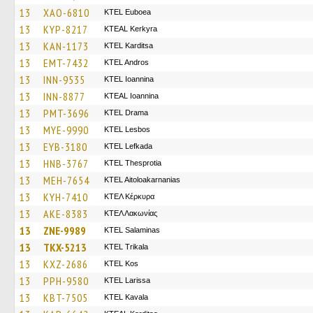
13
XAO-6810
ΚΤΕL Euboea
13
KYP-8217
KTEAL Kerkyra
13
KAN-1173
ΚΤΕL Karditsa
13
EMT-7432
KTEL Andros
13
INN-9535
KTEL Ioannina
13
INN-8877
KTEAL Ioannina
13
PMT-3696
KTEL Drama
13
MYE-9990
KTEL Lesbos
13
EYB-3180
KTEL Lefkada
13
HNB-3767
KTEL Thesprotia
13
MEH-7654
KTEL Aitoloakarnanias
13
KYH-7410
ΚΤΕΛ Κέρκυρα
13
AKE-8383
ΚΤΕΛ Λακωνίας
13
ZNE-9989
KTEL Salaminas
13
TKX-5213
ΚΤΕL Τrikala
13
KXZ-2686
KTEL Kos
13
PPH-9580
KTEL Larissa
13
KBT-7505
KTEL Kavala