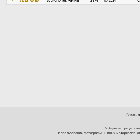
13
ZNM-3868
Sygkoinonies Афины
G974
03.2024
O
Главн
© Администрация сай
Использование фотографий и иных материалов, оп