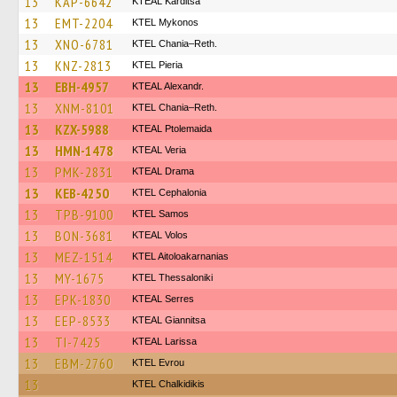
13
KAP-6642
KTEAL Karditsa
13
EMT-2204
KTEL Mykonos
13
XNO-6781
KTEL Chania–Reth.
13
KNZ-2813
KTEL Pieria
13
EBH-4957
KTEAL Alexandr.
13
XNM-8101
KTEL Chania–Reth.
13
KZX-5988
KTEAL Ptolemaida
13
HMN-1478
KTEAL Veria
13
PMK-2831
KTEAL Drama
13
KEB-4250
KTEL Cephalonia
13
TPB-9100
KTEL Samos
13
BON-3681
KTEAL Volos
13
MEZ-1514
KTEL Aitoloakarnanias
13
MY-1675
KTEL Thessaloniki
13
EPK-1830
KTEAL Serres
13
EEP-8533
KTEAL Giannitsa
13
TI-7425
KTEAL Larissa
13
EBM-2760
KTEL Evrou
13
ΚΤΕL Chalkidikis