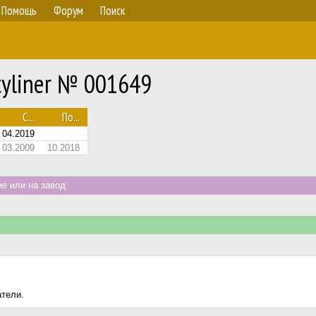
Помощь
Форум
Поиск
tyliner № 001649
С...
По...
04.2019
03.2009
10.2018
е или на завод
атели.