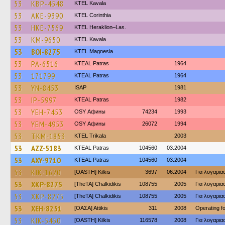
53
KBP-4548
KTEL Kavala
53
AKE-9390
KTEL Corinthia
53
HKE-7569
KTEL Heraklion–Las.
53
KM-9650
KTEL Kavala
53
BOI-8275
ΚΤΕL Magnesia
53
PA-6516
KTEAL Patras
1964
53
171799
KTEAL Patras
1964
53
YN-8453
ISAP
1981
53
IP-5997
KTEAL Patras
1982
53
YEH-7453
OSY Афины
74234
1993
53
YEM-4953
OSY Афины
26072
1994
53
TKM-1853
ΚΤΕL Τrikala
2003
53
AZZ-5183
KTEAL Patras
104560
03.2004
53
AXY-9710
KTEAL Patras
104560
03.2004
53
KIK-1620
[OASTH] Kilkis
3697
06.2004
Για λογαρι
53
XKP-8275
[TheTA] Chalkidikis
108755
2005
Για λογαρι
53
XKP-8275
[TheTA] Chalkidikis
108755
2005
Για λογαρι
53
XEH-8251
[ΟΑΣΑ] Αttikis
311
2008
Operating 
53
KIK-5450
[OASTH] Kilkis
116578
2008
Για λογαρι