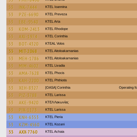
53
INK-7444
KTEL Ioannina
53
PZE-6690
KTEL Preveza
53
EBE-9540
KTEL Arta
53
KOM-2413
KTEL Rhodope
53
AXI-1974
KTEL Corinthia
53
BOT-4320
KTEAL Volos
53
MIT-2068
KTEL Aitoloakarnanias
53
MEH-1786
KTEL Aitoloakarnanias
53
MIM-4602
KTEL Livadia
53
AMA-7628
ΚΤΕL Phocis
53
KAH-2200
ΚΤΕL Phthiotis
53
XEH-8327
[OASA] Corinthia
Operating 
53
PIZ-3788
KTEL Larissa
53
AKE-9420
ΚΤΕΛ Λακωνίας
53
PIX-1173
KTEL Larissa
53
KNH-6353
KTEL Pieria
53
KZM-4560
ΚΤΕL Kozani
53
AXX-7760
KTEL Achaia