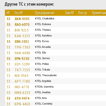
Другие ТС с этим номером:
№
Гос.№
Предприятие
Зав.№
Постр.
Примеча
53
XKN-9393
ΚΤΕL Chalkidikis
53
XAO-6070
ΚΤΕL Euboea
53
BIN-9215
KTEL Thebes
53
KAN-5253
ΚΤΕL Karditsa
53
EBN-2032
KTEL Evrou
53
TPH-7363
KTEL Arcadia
53
HAN-6040
KTEL Elis
53
EPN-9250
KTEL Serres
53
EEP-5299
KTEL Pellas
53
TKT-7553
ΚΤΕL Τrikala
53
NIX-9563
KTEL Thessaloniki
53
APT-7780
KTEL Argolida
53
INO-4770
KTEAL Ioannina
53
HMX-6253
KTEL Imathia
53
ATH-9474
KTEL Arta
53
KPN-4410
KTEL Corinthia