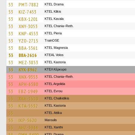
53
PMT-7882
KTEL Drama
53
KIZ-7453
KTEL Kilkis
53
KBX-1201
KTEL Kavala
53
XNY-3053
KTEL Chania–Reth.
53
KNP-4553
KTEL Pieria
53
YZO-2715
TrainΟSE
53
BBA-5561
ΚΤΕL Magnesia
53
BBA-2616
KTEAL Volos
53
MEZ-3853
KTEL Kastoria
53
KYK-8962
ΚΤΕΛ Κέρκυρα
53
XNX-9353
KTEL Chania–Reth.
53
APH-6580
KTEL Argolida
53
EBZ-1949
KTEL Evrou
53
XKH-1510
ΚΤΕL Chalkidikis
53
KTA-5532
KTEL Kastoria
53
KΤΕL Αttika
53
IKP-5620
Maroulis
53
AHZ-3944
KTEL Xanthi
53
PMH-8490
KTEL Drama