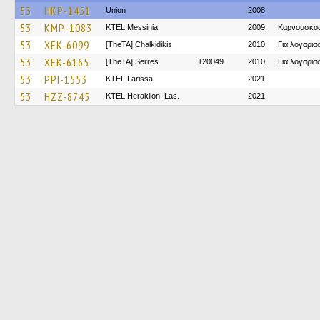
53
HKP-1451
Union
2008
53
KMP-1083
KTEL Messinia
2009
Καρνουσκο
53
XEK-6099
[TheTA] Chalkidikis
2010
Για λογαρι
53
XEK-6165
[TheTA] Serres
120049
2010
Για λογαρι
53
PPI-1553
KTEL Larissa
2021
53
HZZ-8745
KTEL Heraklion–Las.
2021