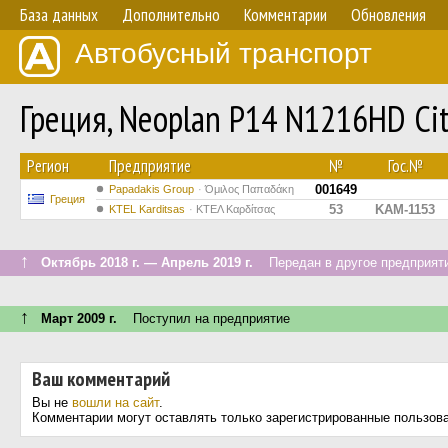
База данных
Дополнительно
Комментарии
Обновления
Автобусный транспорт
Греция, Neoplan P14 N1216HD Ci
Регион
Предприятие
№
Гос.№
001649
Papadakis Group
Όμιλος Παπαδάκη
Греция
53
KAM-1153
ΚΤΕL Karditsas
ΚΤΕΛ Καρδίτσας
↑
Октябрь 2018 г. — Апрель 2019 г.
Передан в другое предприяти
↑
Март 2009 г.
Поступил на предприятие
Ваш комментарий
Вы не
вошли на сайт
.
Комментарии могут оставлять только зарегистрированные пользов