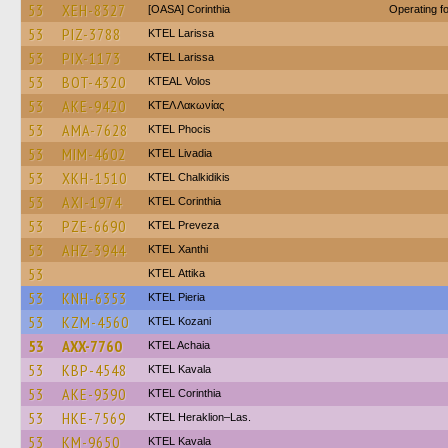
53
XEH-8327
[OASA] Corinthia
Operating 
53
PIZ-3788
KTEL Larissa
53
PIX-1173
KTEL Larissa
53
BOT-4320
KTEAL Volos
53
AKE-9420
ΚΤΕΛ Λακωνίας
53
AMA-7628
ΚΤΕL Phocis
53
MIM-4602
KTEL Livadia
53
XKH-1510
ΚΤΕL Chalkidikis
53
AXI-1974
KTEL Corinthia
53
PZE-6690
KTEL Preveza
53
AHZ-3944
KTEL Xanthi
53
KΤΕL Αttika
53
KNH-6353
KTEL Pieria
53
KZM-4560
ΚΤΕL Kozani
53
AXX-7760
KTEL Achaia
53
KBP-4548
KTEL Kavala
53
AKE-9390
KTEL Corinthia
53
HKE-7569
KTEL Heraklion–Las.
53
KM-9650
KTEL Kavala