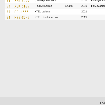
53
XEK-6099
[TheTA] Chalkidikis
2010
Για λογαρι
53
XEK-6165
[TheTA] Serres
120049
2010
Για λογαρι
53
PPI-1553
KTEL Larissa
2021
53
HZZ-8745
KTEL Heraklion–Las.
2021
Гл