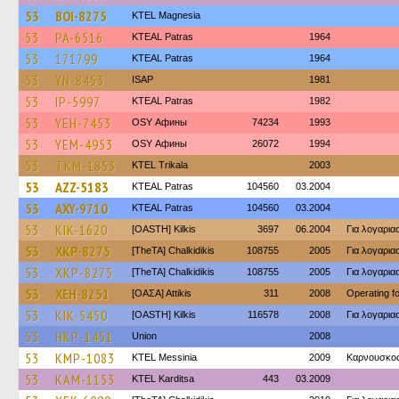
53
BOI-8275
ΚΤΕL Magnesia
53
PA-6516
KTEAL Patras
1964
53
171799
KTEAL Patras
1964
53
YN-8453
ISAP
1981
53
IP-5997
KTEAL Patras
1982
53
YEH-7453
OSY Афины
74234
1993
53
YEM-4953
OSY Афины
26072
1994
53
TKM-1853
ΚΤΕL Τrikala
2003
53
AZZ-5183
KTEAL Patras
104560
03.2004
53
AXY-9710
KTEAL Patras
104560
03.2004
53
KIK-1620
[OASTH] Kilkis
3697
06.2004
Για λογαρι
53
XKP-8275
[TheTA] Chalkidikis
108755
2005
Για λογαρι
53
XKP-8275
[TheTA] Chalkidikis
108755
2005
Για λογαρι
53
XEH-8251
[ΟΑΣΑ] Αttikis
311
2008
Operating 
53
KIK-5450
[OASTH] Kilkis
116578
2008
Για λογαρι
53
HKP-1451
Union
2008
53
KMP-1083
KTEL Messinia
2009
Καρνουσκο
53
KAM-1153
ΚΤΕL Karditsa
443
03.2009