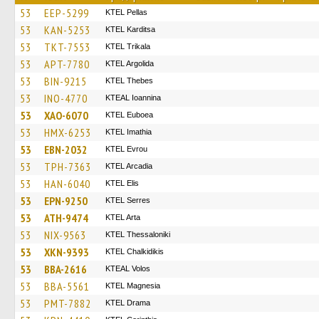
53
EEP-5299
KTEL Pellas
53
KAN-5253
ΚΤΕL Karditsa
53
TKT-7553
ΚΤΕL Τrikala
53
APT-7780
KTEL Argolida
53
BIN-9215
KTEL Thebes
53
INO-4770
KTEAL Ioannina
53
XAO-6070
ΚΤΕL Euboea
53
HMX-6253
KTEL Imathia
53
EBN-2032
KTEL Evrou
53
TPH-7363
KTEL Arcadia
53
HAN-6040
KTEL Elis
53
EPN-9250
KTEL Serres
53
ATH-9474
KTEL Arta
53
NIX-9563
KTEL Thessaloniki
53
XKN-9393
ΚΤΕL Chalkidikis
53
BBA-2616
KTEAL Volos
53
BBA-5561
ΚΤΕL Magnesia
53
PMT-7882
KTEL Drama