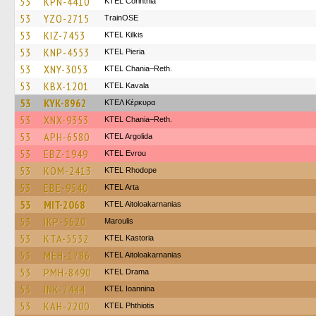
53
KPN-4410
KTEL Corinthia
53
YZO-2715
TrainΟSE
53
KIZ-7453
KTEL Kilkis
53
KNP-4553
KTEL Pieria
53
XNY-3053
KTEL Chania–Reth.
53
KBX-1201
KTEL Kavala
53
KYK-8962
ΚΤΕΛ Κέρκυρα
53
XNX-9353
KTEL Chania–Reth.
53
APH-6580
KTEL Argolida
53
EBZ-1949
KTEL Evrou
53
KOM-2413
KTEL Rhodope
53
EBE-9540
KTEL Arta
53
MIT-2068
KTEL Aitoloakarnanias
53
IKP-5620
Maroulis
53
KTA-5532
KTEL Kastoria
53
MEH-1786
KTEL Aitoloakarnanias
53
PMH-8490
KTEL Drama
53
INK-7444
KTEL Ioannina
53
KAH-2200
ΚΤΕL Phthiotis