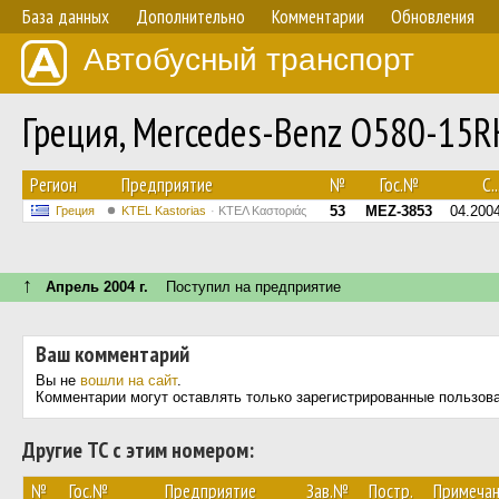
База данных
Дополнительно
Комментарии
Обновления
Автобусный транспорт
Греция, Mercedes-Benz O580-15R
Регион
Предприятие
№
Гос.№
С..
53
MEZ-3853
04.200
Греция
KTEL Kastorias
ΚΤΕΛ Καστοριάς
↑
Апрель 2004 г.
Поступил на предприятие
Ваш комментарий
Вы не
вошли на сайт
.
Комментарии могут оставлять только зарегистрированные пользов
Другие ТС с этим номером:
№
Гос.№
Предприятие
Зав.№
Постр.
Примеча