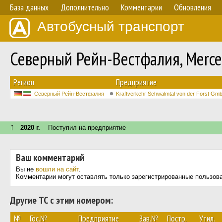
База данных
Дополнительно
Комментарии
Обновления
Автобусный транспорт
Северный Рейн-Вестфалия, Merce
Регион
Предприятие
Северный Рейн-Вестфалия
Kraftverkehr Schwalmtal von der Forst Gm
↑
2020 г.
Поступил на предприятие
Ваш комментарий
Вы не
вошли на сайт
.
Комментарии могут оставлять только зарегистрированные пользов
Другие ТС с этим номером:
№
Гос.№
Предприятие
Зав.№
Постр.
Утил.