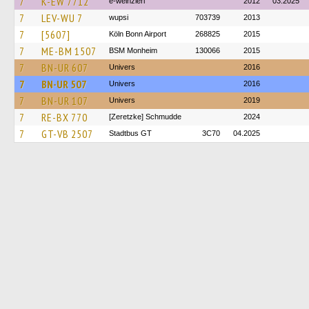
7
K-EW 7712
e-weinzierl
2012
03.2025
7
LEV-WU 7
wupsi
703739
2013
7
[5607]
Köln Bonn Airport
268825
2015
7
ME-BM 1507
BSM Monheim
130066
2015
7
BN-UR 607
Univers
2016
7
BN-UR 507
Univers
2016
7
BN-UR 107
Univers
2019
7
RE-BX 770
[Zeretzke] Schmudde
2024
7
GT-VB 2507
Stadtbus GT
3C70
04.2025