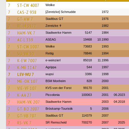
7
ST-CW 4007
Weilke
7
CAS-Z 938
[Zeretzke] Schmudde
1972
7
GT-AW 7
Stadtbus GT
1976
7
RE-H 3577
Zeretzke ✝
1982
7
HAM-VK 7
Stadtwerke Hamm
5147
1984
7
AC-L 339
ASEAG
19468
10.1990
7
ST-CW 1007
Weilke
73683
1993
7
SU-VR 30
Rettig
78846
1994
7
K-EW 7007
e-weinzierl
85018
11.1996
7
K-ME 1147
Agrippa
544
1997
7
LEV-WU 7
wupsi
3386
1998
7
ME-OK 107
BSM Monheim
828
2000
7
VIE-VF 107
KVS von der Forst
99170
2001
7
K-AA 27
Piccolonia
100063
2001
06.2023
7
HAM-VK 207
Stadtwerke Hamm
2003
04.2018
7
GT-BO 2007
Bröskamp-Touristik
5
2006
7
GT-VB 707
Stadtbus GT
114379
2007
7
RS-VK 7
SR Remscheid
700270
2007
2025