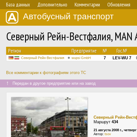
База данных
Дополнительно
Комментарии
Обновления
Автобусный транспорт
Северный Рейн-Вестфалия, MAN
Регион
Предприятие
№
Гос.№
7
LEV-WU 7
Северный Рейн-Вестфалия
wupsi GmbH
Все комментарии к фотографиям этого ТС
↑
Передан в другое предприятие или на завод
Северный Рейн-Вест
Маршрут
434
21 августа 2008 г., четверг
Автор:
tsov