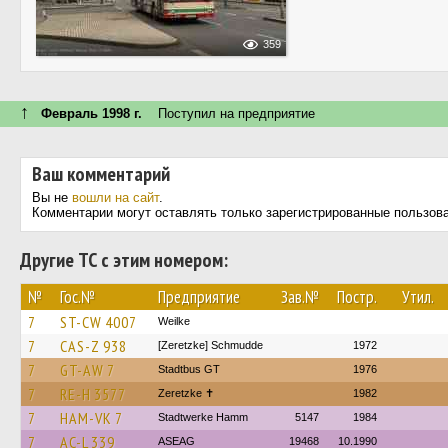
359
↑
Февраль 1998 г.
Поступил на предприятие
Ваш комментарий
Вы не
вошли на сайт
.
Комментарии могут оставлять только зарегистрированные пользов
Другие ТС с этим номером:
№
Гос.№
Предприятие
Зав.№
Постр.
Утил.
7
ST-CW 4007
Weilke
7
CAS-Z 938
[Zeretzke] Schmudde
1972
7
GT-AW 7
Stadtbus GT
1976
7
RE-H 3577
Zeretzke ✝
1982
7
HAM-VK 7
Stadtwerke Hamm
5147
1984
7
AC-L 339
ASEAG
19468
10.1990