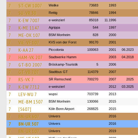
7
ST-CW 1007
Weilke
73683
1993
7
SU-VR 30
Rettig
78846
1994
7
K-EW 7007
e-weinzierl
85018
11.1996
7
K-ME 1147
Agrippa
544
1997
7
ME-OK 107
BSM Monheim
828
2000
7
VIE-VF 107
KVS von der Forst
99170
2001
7
K-AA 27
Piccolonia
100063
2001
06.2023
7
HAM-VK 207
Stadtwerke Hamm
2003
04.2018
7
GT-BO 2007
Bröskamp-Touristik
5
2006
7
GT-VB 707
Stadtbus GT
114379
2007
7
RS-VK 7
SR Remscheid
700270
2007
2025
7
K-EW 7712
e-weinzierl
2012
03.2025
7
LEV-WU 7
wupsi
703739
2013
7
ME-BM 1507
BSM Monheim
130066
2015
7
[5607]
Köln Bonn Airport
268825
2015
7
BN-UR 607
Univers
2016
7
BN-UR 507
Univers
2016
7
BN-UR 107
Univers
2019