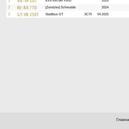
7
VIE-VF 107
KVS von der Forst
2020
7
RE-BX 770
[Zeretzke] Schmudde
2024
7
GT-VB 2507
Stadtbus GT
3C70
04.2025
Главн