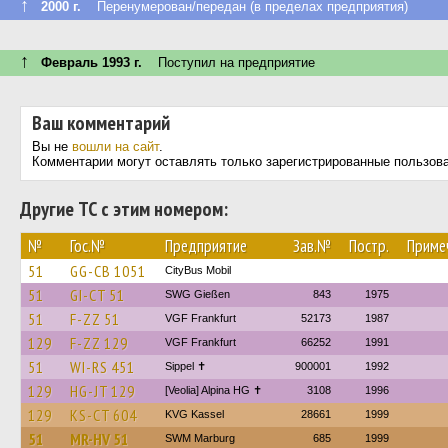
↑
2000 г.
Перенумерован/передан (в пределах предприятия)
↑
Февраль 1993 г.
Поступил на предприятие
Ваш комментарий
Вы не
вошли на сайт
.
Комментарии могут оставлять только зарегистрированные пользов
Другие ТС с этим номером:
№
Гос.№
Предприятие
Зав.№
Постр.
Приме
51
GG-CB 1051
CityBus Mobil
51
GI-CT 51
SWG Gießen
843
1975
51
F-ZZ 51
VGF Frankfurt
52173
1987
129
F-ZZ 129
VGF Frankfurt
66252
1991
51
WI-RS 451
Sippel ✝︎
900001
1992
129
HG-JT 129
[Veolia] Alpina HG ✝
3108
1996
129
KS-CT 604
KVG Kassel
28661
1999
51
MR-HV 51
SWM Marburg
685
1999