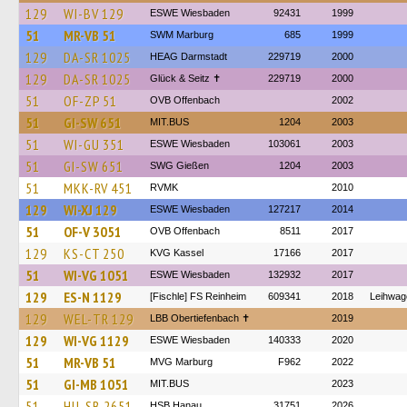
129
WI-BV 129
ESWE Wiesbaden
92431
1999
51
MR-VB 51
SWM Marburg
685
1999
129
DA-SR 1025
HEAG Darmstadt
229719
2000
129
DA-SR 1025
Glück & Seitz ✝
229719
2000
51
OF-ZP 51
OVB Offenbach
2002
51
GI-SW 651
MIT.BUS
1204
2003
51
WI-GU 351
ESWE Wiesbaden
103061
2003
51
GI-SW 651
SWG Gießen
1204
2003
51
MKK-RV 451
RVMK
2010
129
WI-XJ 129
ESWE Wiesbaden
127217
2014
51
OF-V 3051
OVB Offenbach
8511
2017
129
KS-CT 250
KVG Kassel
17166
2017
51
WI-VG 1051
ESWE Wiesbaden
132932
2017
129
ES-N 1129
[Fischle] FS Reinheim
609341
2018
Leihwag
129
WEL-TR 129
LBB Obertiefenbach ✝
2019
129
WI-VG 1129
ESWE Wiesbaden
140333
2020
51
MR-VB 51
MVG Marburg
F962
2022
51
GI-MB 1051
MIT.BUS
2023
51
HU-SB 2651
HSB Hanau
31751
2026