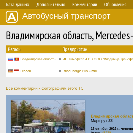
База данных
Дополнительно
Комментарии
Обновления
Автобусный транспорт
Владимирская область, Mercedes
Регион
Предприятие
Владимирская область
ИП Тимофеев А.В. / ООО "Владимир-Трансф
Гессен
RhönEnergie Bus GmbH
Все комментарии к фотографиям этого ТС
Владимирская облас
Маршрут
23
13 октября 2022 г., четвер
Автор:
yR29ik