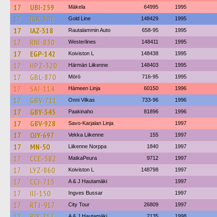
17
UBI-259
Mäkela
64995
1995
17
IGR-301
Gold Line
148429
1995
17
IAZ-318
Rautalammin Auto
658-95
1995
17
RNI-830
Westerlines
148411
1995
17
EGP-142
Koiviston L
148438
1995
17
HPZ-320
Härmän Liikenne
148403
1995
17
GBL-870
Mörö
716-95
1995
17
SAI-114
Hämeen Linja
60150
1996
17
GBV-711
Onni Vilkas
733-96
1996
17
GBY-345
Paakinaho
81896
1996
17
GBV-928
Savo-Karjalan Linja
1997
17
OJY-697
Vekka Liikenne
155
1997
17
MN-50
Liikenne Norppa
1840
1997
17
CCE-582
MatkaPeura
9712
1997
17
LYZ-860
Koiviston L
148798
1997
17
CCJ-715
A & J Hautamäki
1997
17
IIJ-150
Ingves Bussar
1997
17
RTJ-917
City Tour
26809
1997
17
BIY-717
A & J Hautamäki
2135
1998