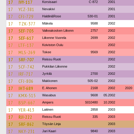
17
IVY-117
Korsisaari
C-872
2001
17
YCZ-381
Nevakivi
2001
17
CFJ-729
Haldin&Rose
530-01
2001
17
TZK-377
Mäkela
9588
2002
17
SEF-705
Valkeakosken Liikenn
2757
2002
17
SEF-617
Liikenne Vuorela
2699
2002
17
LTF-137
Koiviston Oulu
2002
17
MLS-269
Tokee
9569
2002
17
SRF-707
Reissu Ruoti
2002
17
SCF-742
Pukkilan Liikenne
2002
17
IRF-717
Jyrkilä
2700
2002
17
CFJ-806
Makkonen
505-02
2002
17
IHT-689
E. Ahonen
2168
2002
2020
17
KMX-515
Wasabus
9608
05.2002
17
BSP-667
Ampers
S010480
10.2002
17
YER-413
Laitinen
2858
2003
17
RJI-222
Reissu Ruoti
335
2003
17
SRF-862
Töysän Linja
2003
17
NKY-231
Jari Kaari
9840
2003