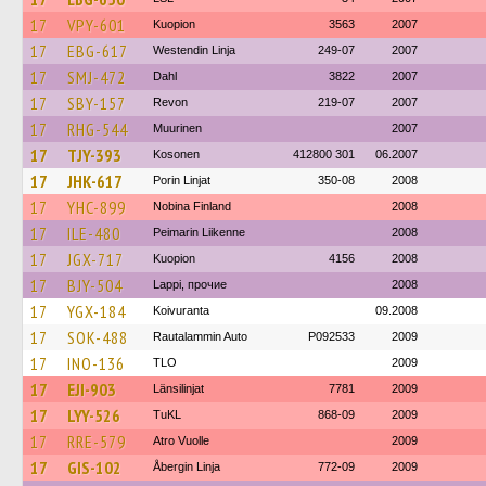
17
VPY-601
Kuopion
3563
2007
17
EBG-617
Westendin Linja
249-07
2007
17
SMJ-472
Dahl
3822
2007
17
SBY-157
Revon
219-07
2007
17
RHG-544
Muurinen
2007
17
TJY-393
Kosonen
412800 301
06.2007
17
JHK-617
Porin Linjat
350-08
2008
17
YHC-899
Nobina Finland
2008
17
ILE-480
Peimarin Liikenne
2008
17
JGX-717
Kuopion
4156
2008
17
BJY-504
Lappi, прочие
2008
17
YGX-184
Koivuranta
09.2008
17
SOK-488
Rautalammin Auto
P092533
2009
17
INO-136
TLO
2009
17
EJI-903
Länsilinjat
7781
2009
17
LYY-526
TuKL
868-09
2009
17
RRE-579
Atro Vuolle
2009
17
GIS-102
Åbergin Linja
772-09
2009