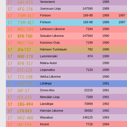
17
GAC-655
Ventoniemi
1989
17
AFG-256
Joensuun Linja
147590
1989
17
TSM-417
Förbom
169-88
1989
1997
17
TSM-417
Förbom
169-88
1989
1997
17
MKC-395
Lehtosen Liikenne
7184
1990
17
BFB-700
Soisalon Liikenne
147564
1990
17
MKC-766
Koiviston Oulu
7199
1990
17
JFA-737
Hämeen Turistiauto
792
1990
17
MXF-178
Lamminmäki
874
1990
17
BFB-317
Matka-Autot
1990
17
EFE-123
Linjamatka
7120
1990
17
TFC-198
Vekka Liikenne
1990
17
FAU-703
Lähilinjat
1991
17
JAF-17
Osmo Aho
22215
1991
17
IFO-633
Metsälän Linja
7269
1991
17
CBG-494
Länsilinjat
70899
1992
17
LFX-863
Härmän Liikenne
39392
1992
17
HHZ-400
Wasabus
148125
1993
17
IAY-534
Kivistö
7726
1994