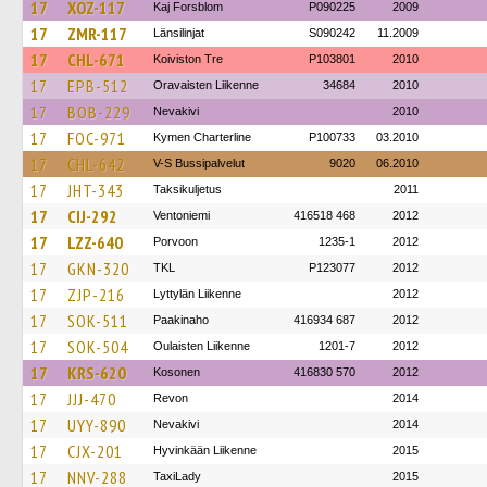
17
XOZ-117
Kaj Forsblom
P090225
2009
17
ZMR-117
Länsilinjat
S090242
11.2009
17
CHL-671
Koiviston Tre
P103801
2010
17
EPB-512
Oravaisten Liikenne
34684
2010
17
BOB-229
Nevakivi
2010
17
FOC-971
Kymen Charterline
P100733
03.2010
17
CHL-642
V-S Bussipalvelut
9020
06.2010
17
JHT-343
Taksikuljetus
2011
17
CIJ-292
Ventoniemi
416518 468
2012
17
LZZ-640
Porvoon
1235-1
2012
17
GKN-320
TKL
P123077
2012
17
ZJP-216
Lyttylän Liikenne
2012
17
SOK-511
Paakinaho
416934 687
2012
17
SOK-504
Oulaisten Liikenne
1201-7
2012
17
KRS-620
Kosonen
416830 570
2012
17
JJJ-470
Revon
2014
17
UYY-890
Nevakivi
2014
17
CJX-201
Hyvinkään Liikenne
2015
17
NNV-288
TaxiLady
2015