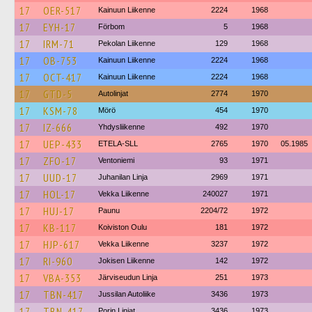
17
OER-517
Kainuun Liikenne
2224
1968
17
EYH-17
Förbom
5
1968
17
IRM-71
Pekolan Liikenne
129
1968
17
OB-753
Kainuun Liikenne
2224
1968
17
OCT-417
Kainuun Liikenne
2224
1968
17
GTD-5
Autolinjat
2774
1970
17
KSM-78
Mörö
454
1970
17
IZ-666
Yhdysliikenne
492
1970
17
UEP-433
ETELA-SLL
2765
1970
05.1985
17
ZFO-17
Ventoniemi
93
1971
17
UUD-17
Juhanilan Linja
2969
1971
17
HOL-17
Vekka Liikenne
240027
1971
17
HUJ-17
Paunu
2204/72
1972
17
KB-117
Koiviston Oulu
181
1972
17
HJP-617
Vekka Liikenne
3237
1972
17
RI-960
Jokisen Liikenne
142
1972
17
VBA-353
Järviseudun Linja
251
1973
17
TBN-417
Jussilan Autoliike
3436
1973
17
TBN-417
Porin Linjat
3436
1973