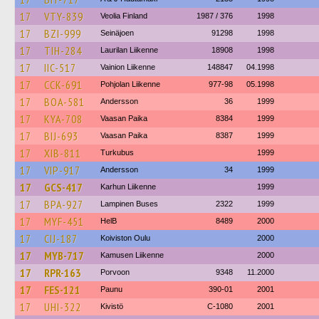
17
VTY-839
Veolia Finland
1987 / 376
1998
17
BZI-999
Seinäjoen
91298
1998
17
TIH-284
Laurilan Liikenne
18908
1998
17
IIC-517
Vainion Liikenne
148847
04.1998
17
CCK-691
Pohjolan Liikenne
977-98
05.1998
17
BOA-581
Andersson
36
1999
17
KYA-708
Vaasan Paika
8384
1999
17
BIJ-693
Vaasan Paika
8387
1999
17
XIB-811
Turkubus
1999
17
VIP-917
Andersson
34
1999
17
GCS-417
Karhun Liikenne
1999
17
BPA-927
Lampinen Buses
2322
1999
17
MYF-451
HelB
8489
2000
17
CIJ-187
Koiviston Oulu
2000
17
MYB-717
Kamusen Liikenne
2000
17
RPR-163
Porvoon
9348
11.2000
17
FES-121
Paunu
390-01
2001
17
UHI-322
Kivistö
C-1080
2001