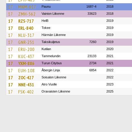
17
MNM-617
Paunu
1687-4
2018
17
ZMH-562
Vainion Liikenne
33623
2018
17
RZS-717
HelB
2019
17
ERL-840
Tokee
2019
17
NLU-317
Härmän Liikenne
2019
17
GNR-251
Taksikuljetus
7260
2019
17
ERU-200
Kutilan
2020
17
KUC-437
Tammelundin
23133
2021
17
YXM-886
Turun Citybus
2734
2021
17
EUH-108
Åbergin Linja
6854
2022
17
ZOC-427
Soisalon Liikenne
2022
17
NNE-431
Atro Vuolle
2023
17
FSK-402
Oravaisten Liikenne
2025