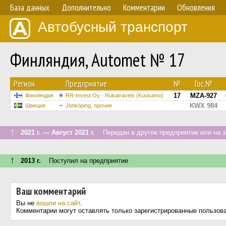
База данных
Дополнительно
Комментарии
Обновления
Автобусный транспорт
Финляндия, Automet № 17
Регион
Предприятие
№
Гос.№
17
MZA-927
Финляндия
RR-Invest Oy - Rukatravels (Kuusamo)
KWX 984
Швеция
Jönköping, прочие
↑
2021 г. — Август 2021 г.
Передан в другое предприятие или на з
↑
2013 г.
Поступил на предприятие
Ваш комментарий
Вы не
вошли на сайт
.
Комментарии могут оставлять только зарегистрированные пользов