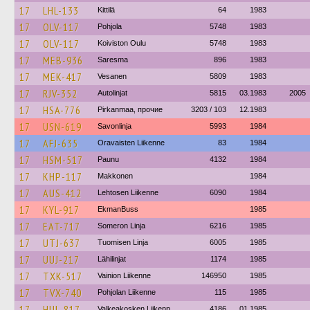
17
LHL-133
Kittilä
64
1983
17
OLV-117
Pohjola
5748
1983
17
OLV-117
Koiviston Oulu
5748
1983
17
MEB-936
Saresma
896
1983
17
MEK-417
Vesanen
5809
1983
17
RJV-352
Autolinjat
5815
03.1983
2005
17
HSA-776
Pirkanmaa, прочие
3203 / 103
12.1983
17
USN-619
Savonlinja
5993
1984
17
AFJ-635
Oravaisten Liikenne
83
1984
17
HSM-517
Paunu
4132
1984
17
KHP-117
Makkonen
1984
17
AUS-412
Lehtosen Liikenne
6090
1984
17
KYL-917
EkmanBuss
1985
17
EAT-717
Someron Linja
6216
1985
17
UTJ-637
Tuomisen Linja
6005
1985
17
UUJ-217
Lähilinjat
1174
1985
17
TXK-517
Vainion Liikenne
146950
1985
17
TVX-740
Pohjolan Liikenne
115
1985
17
HUL-817
Valkeakosken Liikenn
4186
01.1985