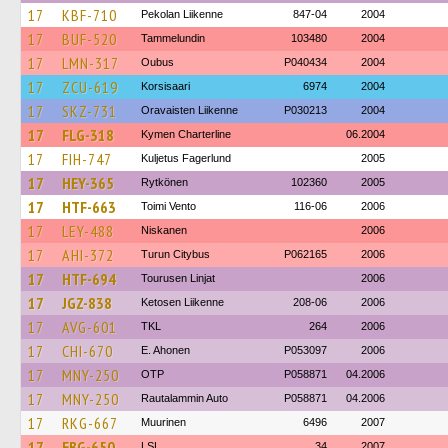
17
KBF-710
Pekolan Liikenne
847-04
2004
17
BUF-520
Tammelundin
103480
2004
17
LMN-317
Oubus
P040434
2004
17
ZCU-619
Korsisaari
6974
2004
17
SKZ-731
Oravaisten Liikenne
P030213
2004
17
FLG-318
Kymen Charterline
06.2004
17
FIH-747
Kuljetus Fagerlund
2005
17
HEY-365
Rytkönen
102360
2005
17
HTF-663
Toimi Vento
116-06
2006
17
LEY-488
Niskanen
2006
17
AHI-372
Turun Citybus
P062165
2006
17
HTF-694
Tourusen Linjat
2006
17
JGZ-838
Ketosen Liikenne
208-06
2006
17
AVG-601
TKL
264
2006
17
CHI-670
E. Ahonen
P053097
2006
17
MNY-250
OTP
P058871
04.2006
17
MNY-250
Rautalammin Auto
P058871
04.2006
17
RKG-667
Muurinen
6496
2007
17
EBG-650
LSL
34
2007