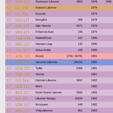
17
TMV-222
Ruohosen Liikenne
4803
1978
1996
17
LCL-936
Ketosen Liikenne
1979
17
LCL-936
Kuusela
1979
17
ULU-127
Norrgård
306
1979
17
OJB-263
Niilo Ylisirniö
5071
1979
17
UKX-655
Friherrsin Auto
195
1979
17
TOB-144
Haldin&Rose
437
1980
17
HMS-117
Hämeen Linja
132
1980
17
TOL-617
Artturi Anttila
439
1980
17
AOH-503
Kivistö
1755 / 40781
1981
17
MCN-995
Järvisen Liikenne
146151
1981
17
UOA-717
Tyllilä
5366
1981
17
TRO-202
Vesma
1981
17
FCY-564
Härmän Liikenne
5657
1982
17
OKR-717
Mörö
1982
17
XEV-217
Keski-Suomi, прочие
5562
1982
17
VLV-401
Liikenne Norppa
20039
1982
17
UOK-517
Korsisaari
648
1982
17
HRR-217
Yhdysliikenne
862
1983