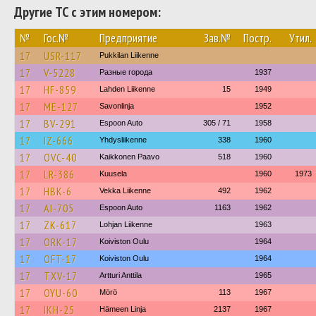
Другие ТС с этим номером:
№
Гос.№
Предприятие
Зав.№
Постр.
Утил.
17
USR-117
Pukkilan Liikenne
17
V-5228
Разные города
1937
17
HF-859
Lahden Liikenne
15
1949
17
ME-127
Savonlinja
1952
17
BV-291
Espoon Auto
305 / 71
1958
17
IZ-666
Yhdysliikenne
338
1960
17
OVC-40
Kaikkonen Paavo
518
1960
17
LR-386
Kuusela
1960
1973
17
HBK-6
Vekka Liikenne
492
1962
17
AI-705
Espoon Auto
1163
1962
17
ZK-617
Lohjan Liikenne
1963
17
ORK-17
Koiviston Oulu
1964
17
OFT-17
Koiviston Oulu
1964
17
TXV-17
Artturi Anttila
1965
17
OYU-60
Mörö
113
1967
17
IKH-25
Hämeen Linja
2137
1967