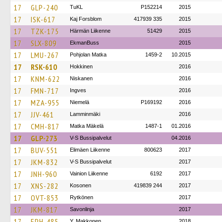
17
GLP-240
TuKL
P152214
2015
17
ISK-617
Kaj Forsblom
417939 335
2015
17
TZK-175
Härmän Liikenne
51429
2015
17
SLX-809
EkmanBuss
2015
17
LMU-267
Pohjolan Matka
1459-2
10.2015
17
RSK-610
Hokkinen
2016
17
KNM-622
Niskanen
2016
17
FMN-717
Ingves
2016
17
MZA-955
Niemelä
P169192
2016
17
JJV-461
Lamminmäki
2016
17
CMH-817
Matka Mäkelä
1487-1
01.2016
17
GLP-273
V-S Bussipalvelut
04.2016
17
BUV-551
Elimäen Liikenne
800623
2017
17
JKM-832
V-S Bussipalvelut
2017
17
JNH-960
Vainion Liikenne
6192
2017
17
XNS-282
Kosonen
419839 244
2017
17
OVT-853
Rytkönen
2017
17
JKM-817
Savonlinja
2017
17
EPH-485
Y. Makkonen
2018