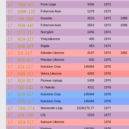
17
TBN-417
Porin Linjat
3436
1973
17
AMM-103
Friherrsin Auto
1278
1973
17
LAK-280
Kuusela
3533
1973
1988
17
VHN-447
Friherrsin Auto
3563
1973
1998
17
UTE-217
Norrgård
1036
1974
17
HCH-217
Yhdysliikenne
465
1974
17
UBR-403
Rajala
483
1974
17
OJL-617
Käkelän Liikenne
3147
1974
1982
17
HER-417
Pekolan Liikenne
630
1975
17
OJA-117
Koiviston Oulu
145484
1976
17
HRN-217
Vekka Liikenne
4293
1976
17
RCH-917
Разные города
1439
1976
17
VEE-842
U. Hakola
4211
1976
17
OCV-317
Koiviston Oulu
145484
1976
17
OHN-117
Koiviston Oulu
145484
1976
17
TKU-774
Westendin Linja
1518/175-77
1977
17
HJN-790
LSL
1533
1977
17
OEX-317
Kainuun Liikenne
1978
Förbom
145760
1978