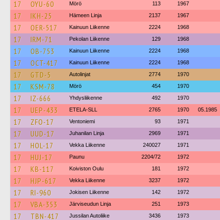
17
OYU-60
Mörö
113
1967
17
IKH-25
Hämeen Linja
2137
1967
17
OER-517
Kainuun Liikenne
2224
1968
17
IRM-71
Pekolan Liikenne
129
1968
17
OB-753
Kainuun Liikenne
2224
1968
17
OCT-417
Kainuun Liikenne
2224
1968
17
GTD-5
Autolinjat
2774
1970
17
KSM-78
Mörö
454
1970
17
IZ-666
Yhdysliikenne
492
1970
17
UEP-433
ETELA-SLL
2765
1970
05.1985
17
ZFO-17
Ventoniemi
93
1971
17
UUD-17
Juhanilan Linja
2969
1971
17
HOL-17
Vekka Liikenne
240027
1971
17
HUJ-17
Paunu
2204/72
1972
17
KB-117
Koiviston Oulu
181
1972
17
HJP-617
Vekka Liikenne
3237
1972
17
RI-960
Jokisen Liikenne
142
1972
17
VBA-353
Järviseudun Linja
251
1973
17
TBN-417
Jussilan Autoliike
3436
1973