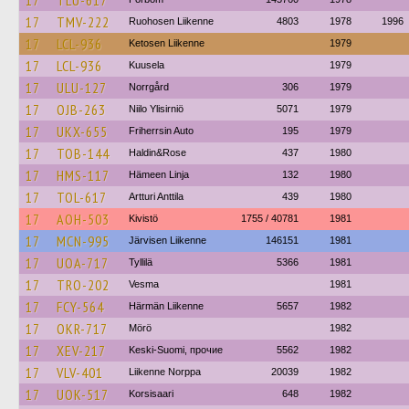
17
TLU-617
17
TMV-222
Ruohosen Liikenne
4803
1978
1996
17
LCL-936
Ketosen Liikenne
1979
17
LCL-936
Kuusela
1979
17
ULU-127
Norrgård
306
1979
17
OJB-263
Niilo Ylisirniö
5071
1979
17
UKX-655
Friherrsin Auto
195
1979
17
TOB-144
Haldin&Rose
437
1980
17
HMS-117
Hämeen Linja
132
1980
17
TOL-617
Artturi Anttila
439
1980
17
AOH-503
Kivistö
1755 / 40781
1981
17
MCN-995
Järvisen Liikenne
146151
1981
17
UOA-717
Tyllilä
5366
1981
17
TRO-202
Vesma
1981
17
FCY-564
Härmän Liikenne
5657
1982
17
OKR-717
Mörö
1982
17
XEV-217
Keski-Suomi, прочие
5562
1982
17
VLV-401
Liikenne Norppa
20039
1982
17
UOK-517
Korsisaari
648
1982