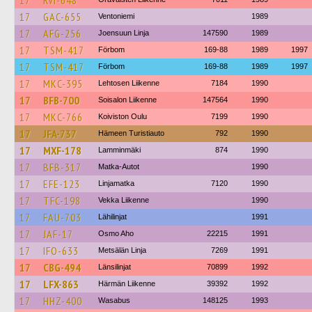
17
RVI-648
17
GAC-655
Ventoniemi
1989
17
AFG-256
Joensuun Linja
147590
1989
17
TSM-417
Förbom
169-88
1989
1997
17
TSM-417
Förbom
169-88
1989
1997
17
MKC-395
Lehtosen Liikenne
7184
1990
17
BFB-700
Soisalon Liikenne
147564
1990
17
MKC-766
Koiviston Oulu
7199
1990
17
JFA-737
Hämeen Turistiauto
792
1990
17
MXF-178
Lamminmäki
874
1990
17
BFB-317
Matka-Autot
1990
17
EFE-123
Linjamatka
7120
1990
17
TFC-198
Vekka Liikenne
1990
17
FAU-703
Lähilinjat
1991
17
JAF-17
Osmo Aho
22215
1991
17
IFO-633
Metsälän Linja
7269
1991
17
CBG-494
Länsilinjat
70899
1992
17
LFX-863
Härmän Liikenne
39392
1992
17
HHZ-400
Wasabus
148125
1993