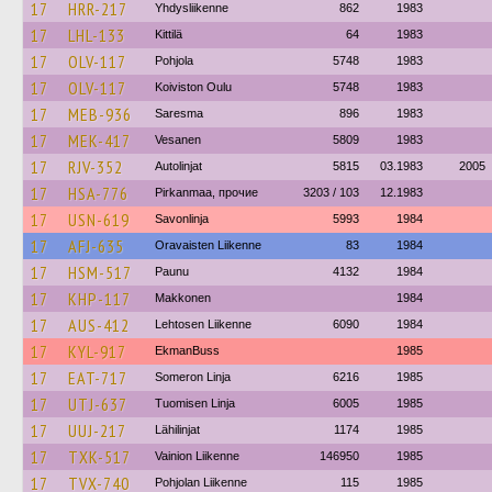
17
HRR-217
Yhdysliikenne
862
1983
17
LHL-133
Kittilä
64
1983
17
OLV-117
Pohjola
5748
1983
17
OLV-117
Koiviston Oulu
5748
1983
17
MEB-936
Saresma
896
1983
17
MEK-417
Vesanen
5809
1983
17
RJV-352
Autolinjat
5815
03.1983
2005
17
HSA-776
Pirkanmaa, прочие
3203 / 103
12.1983
17
USN-619
Savonlinja
5993
1984
17
AFJ-635
Oravaisten Liikenne
83
1984
17
HSM-517
Paunu
4132
1984
17
KHP-117
Makkonen
1984
17
AUS-412
Lehtosen Liikenne
6090
1984
17
KYL-917
EkmanBuss
1985
17
EAT-717
Someron Linja
6216
1985
17
UTJ-637
Tuomisen Linja
6005
1985
17
UUJ-217
Lähilinjat
1174
1985
17
TXK-517
Vainion Liikenne
146950
1985
17
TVX-740
Pohjolan Liikenne
115
1985