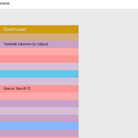
атели.
Примечание
Torkkelin Liikenne Oy (Viipuri)
Шасси: Sisu B-72.