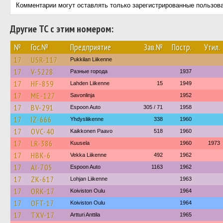
Комментарии могут оставлять только зарегистрированные пользов
Другие ТС с этим номером:
№
Гос.№
Предприятие
Зав.№
Постр.
Утил.
17
USR-117
Pukkilan Liikenne
17
V-5228
Разные города
1937
17
HF-859
Lahden Liikenne
15
1949
17
ME-127
Savonlinja
1952
17
BV-291
Espoon Auto
305 / 71
1958
17
IZ-666
Yhdysliikenne
338
1960
17
OVC-40
Kaikkonen Paavo
518
1960
17
LR-386
Kuusela
1960
1973
17
HBK-6
Vekka Liikenne
492
1962
17
AI-705
Espoon Auto
1163
1962
17
ZK-617
Lohjan Liikenne
1963
17
ORK-17
Koiviston Oulu
1964
17
OFT-17
Koiviston Oulu
1964
17
TXV-17
Artturi Anttila
1965