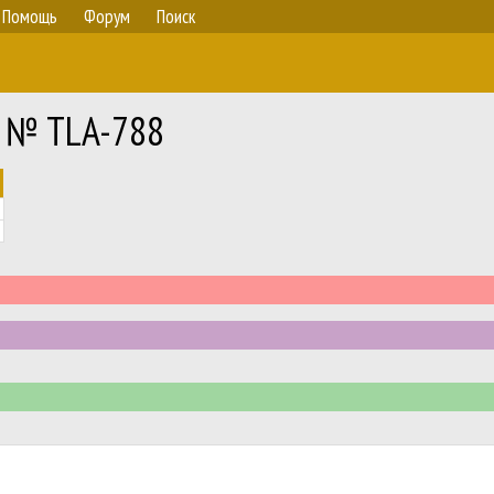
Помощь
Форум
Поиск
a № TLA-788