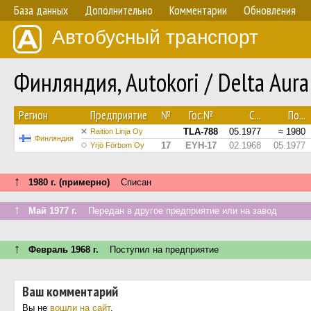
База данных
Дополнительно
Комментарии
Обновления
Автобусный транспорт
Финляндия, Autokori / Delta Aur
Регион
Предприятие
№
Гос.№
С...
По...
TLA-788
05.1977
≈ 1980
Raition Linja Oy
Финляндия
17
EYH-17
02.1968
05.1977
Yrjö Förbom Oy
↑
1980 г. (примерно)
Списан
↑
Май 1977 г.
Передан в другое предприятие или на завод
↑
Февраль 1968 г.
Поступил на предприятие
Ваш комментарий
Вы не
вошли на сайт
.