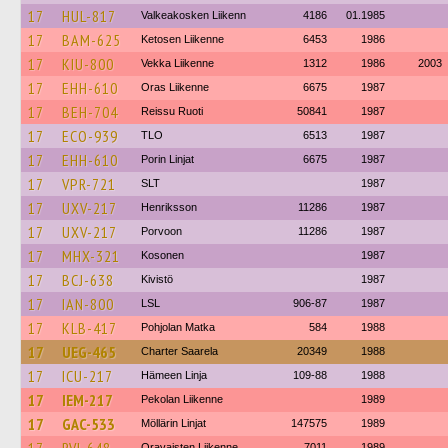
17
HUL-817
Valkeakosken Liikenn
4186
01.1985
17
BAM-625
Ketosen Liikenne
6453
1986
17
KIU-800
Vekka Liikenne
1312
1986
2003
17
EHH-610
Oras Liikenne
6675
1987
17
BEH-704
Reissu Ruoti
50841
1987
17
ECO-939
TLO
6513
1987
17
EHH-610
Porin Linjat
6675
1987
17
VPR-721
SLT
1987
17
UXV-217
Henriksson
11286
1987
17
UXV-217
Porvoon
11286
1987
17
MHX-321
Kosonen
1987
17
BCJ-638
Kivistö
1987
17
IAN-800
LSL
906-87
1987
17
KLB-417
Pohjolan Matka
584
1988
17
UEG-465
Charter Saarela
20349
1988
17
ICU-217
Hämeen Linja
109-88
1988
17
IEM-217
Pekolan Liikenne
1989
17
GAC-533
Möllärin Linjat
147575
1989
Oravaisten Liikenne
7011
1989