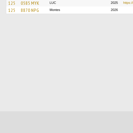
125
0585 MYK
LUC
2025
https:
125
8870 NPG
Montes
2026