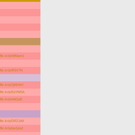
/flic.kr/p/d9Mam1
/flic.kr/p/iR5V7N
/flic.kr/p/2jA6VeV
//flic.kr/p/EaYMSA
/flic.kr/p/ebiGpE
/flic.kr/p/DRZ1tM
/flic.kr/p/pw1psd