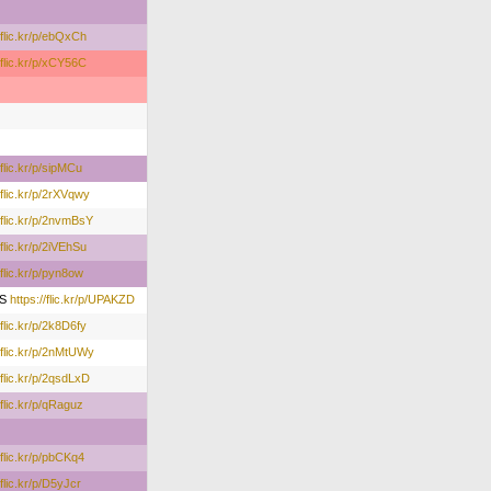
/flic.kr/p/ebQxCh
/flic.kr/p/xCY56C
/flic.kr/p/sipMCu
/flic.kr/p/2rXVqwy
//flic.kr/p/2nvmBsY
/flic.kr/p/2iVEhSu
/flic.kr/p/pyn8ow
ES
https://flic.kr/p/UPAKZD
/flic.kr/p/2k8D6fy
//flic.kr/p/2nMtUWy
/flic.kr/p/2qsdLxD
/flic.kr/p/qRaguz
/flic.kr/p/pbCKq4
/flic.kr/p/D5yJcr