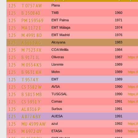
125
T 0757 AW
Plana
125
B 250840
TMB
1960
125
PM 159569
EMT Palma
1971
125
MA 1172 E
EMT Málaga
1974
125
M 4991 BD
EMT Madrid
1976
125
A 5663 AG
Alcoyana
1983
125
M 7523 FX
COA Melilla
1984
125
B 9171 JL
Oliveras
1987
https:/
125
M 0554 KS
Llorente
1989
125
B 9631 KH
Mohn
1989
https:/
125
T 9574 Y
EMT
1989
125
CS 3582 W
AVSA
1990
https:/
125
B 5813 MB
TUSGSAL
1990
https:
125
CS 5951 Y
Comas
1991
https:/
125
AL 8316 P
Surbus
1991
125
A 8774 BY
AUESA
1991
125
MU 4599 AW
azul
1992
https:/
125
M 6972 OY
ETASA
1993
https:/