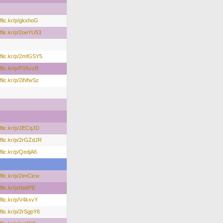
/flic.kr/p/gkxhoG
/flic.kr/p/2oeYU53
//flic.kr/p/2mfGSY5
/flic.kr/p/P1KvzB
/flic.kr/p/2iNfwSz
/flic.kr/p/JECqJD
/flic.kr/p/2rGZdJR
/flic.kr/p/QedjA6
/flic.kr/p/2imCicw
/flic.kr/p/rbdtPE
/flic.kr/p/V4kxvY
/flic.kr/p/2rSgpY6