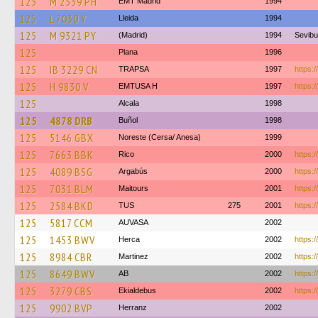
125
M 2539 PH
EMT Madrid
1994
125
L 7030 Y
Lleida
1994
125
M 9321 PY
(Madrid)
1994
Sevib
125
Plana
1996
125
IB 3229 CN
TRAPSA
1997
https:
125
H 9830 V
EMTUSA H
1997
https:/
125
Alcala
1998
125
4878 DRB
Buñol
1998
125
5146 GBX
Noreste (Cersa/ Anesa)
1999
125
7663 BBK
Rico
2000
https:/
125
4089 BSG
Argabús
2000
https:
125
7031 BLM
Maitours
2001
https:/
125
2584 BKD
TUS
275
2001
https:/
125
5817 CCM
AUVASA
2002
125
1453 BWV
Herca
2002
https:/
125
8984 CBR
Martinez
2002
https:/
125
8649 BWV
AB
2002
https:/
125
3279 CBS
Ekialdebus
2002
https:/
125
9902 BVP
Herranz
2002