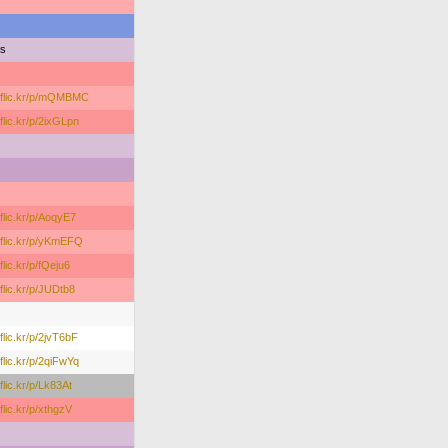
us
//flic.kr/p/mQMBMC
/flic.kr/p/2ixGLpn
/flic.kr/p/AoqyE7
//flic.kr/p/yKmEFQ
/flic.kr/p/fQeju6
/flic.kr/p/JUDtb8
/flic.kr/p/2jvT6bF
/flic.kr/p/2qiFwYq
/flic.kr/p/Lk83At
/flic.kr/p/xthgzV