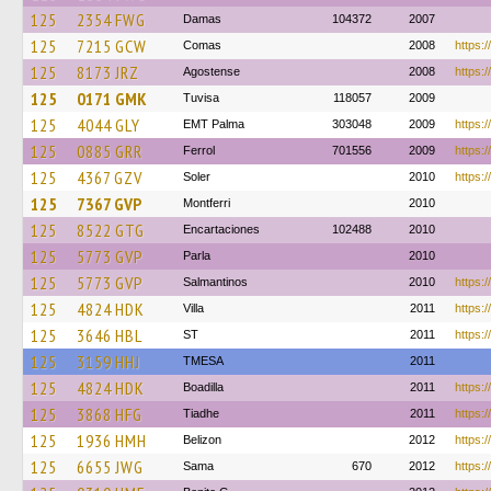
125
2354 FWG
Damas
104372
2007
125
7215 GCW
Comas
2008
https:/
125
8173 JRZ
Agostense
2008
https:/
125
0171 GMK
Tuvisa
118057
2009
125
4044 GLY
EMT Palma
303048
2009
https:
125
0885 GRR
Ferrol
701556
2009
https:/
125
4367 GZV
Soler
2010
https:/
125
7367 GVP
Montferri
2010
125
8522 GTG
Encartaciones
102488
2010
125
5773 GVP
Parla
2010
125
5773 GVP
Salmantinos
2010
https:/
125
4824 HDK
Villa
2011
https:/
125
3646 HBL
ST
2011
https:/
125
3159 HHJ
TMESA
2011
125
4824 HDK
Boadilla
2011
https:/
125
3868 HFG
Tiadhe
2011
https:/
125
1936 HMH
Belizon
2012
https:/
125
6655 JWG
Sama
670
2012
https:/