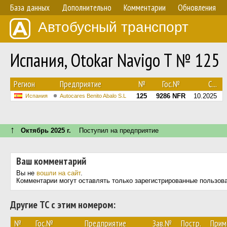
База данных
Дополнительно
Комментарии
Обновления
Автобусный транспорт
Испания, Otokar Navigo T № 125
Регион
Предприятие
№
Гос.№
С...
125
9286 NFR
10.2025
Испания
Autocares Benito Abalo S.L
↑
Октябрь 2025 г.
Поступил на предприятие
Ваш комментарий
Вы не
вошли на сайт
.
Комментарии могут оставлять только зарегистрированные пользов
Другие ТС с этим номером:
№
Гос.№
Предприятие
Зав.№
Постр.
Прим