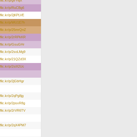
/flic.kr/p/gvY6jX
/flic.kr/p/RuCBg6
/flic.kr/p/2jKPLVE
//flic.kr/p/WU1E7h
//flic.kr/p/25mrQnZ
/flic.kr/p/2rRPkKR
/flic.kr/p/GsuGHr
/flic.kr/p/2soLMg9
//flic.kr/p/21QZd3X
/flic.kr/p/2siX2Uc
/flic.kr/p/2jGbHgr
/flic.kr/p/2qPg8jg
/flic.kr/p/2psxR8g
/flic.kr/p/2rVR6TV
//flic.kr/p/2qX4PM7