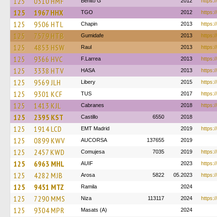
125
0310 HMF
Benito G
2012
https:/
125
1967 HHX
TGO
2012
https:/
125
9506 HTL
Chapin
2013
https:/
125
7579 HTB
Gumidafe
2013
https:
125
4853 HSW
Raul
2013
https:
125
9366 HVC
F.Larrea
2013
https:/
125
3338 HTV
HASA
2013
https:/
125
9569 JLH
Libery
2015
https:/
125
9301 KCF
TUS
2017
https:
125
1413 KJL
Cabranes
2018
https:/
125
2395 KST
Castillo
6550
2018
125
1914 LCD
EMT Madrid
2019
https:/
125
0899 KWV
AUCORSA
137655
2019
125
2457 KWD
Comujesa
7035
2019
https:/
125
6963 MHL
AUIF
2023
https:/
125
4282 MJB
Arosa
5822
05.2023
https:/
125
9451 MTZ
Ramila
2024
125
7290 MMS
Niza
113117
2024
https:
125
9304 MPR
Masats (A)
2024