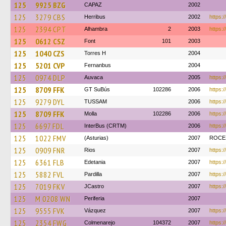
125
9925 BZG
CAPAZ
2002
125
3279 CBS
Herribus
2002
https:/
125
2394 CPT
Alhambra
2
2003
https:/
125
0612 CSZ
Font
101
2003
125
1040 CZS
Torres H
2004
125
5201 CVP
Fernanbus
2004
125
0974 DLP
Auvaca
2005
https:/
125
8709 FFK
GT SuBús
102286
2006
https:/
125
9279 DYL
TUSSAM
2006
https:
125
8709 FFK
Molla
102286
2006
https:/
125
6697 FDL
InterBus (CRTM)
2006
https:/
125
1022 FMV
(Asturias)
2007
ROC
125
0909 FNR
Rios
2007
https:/
125
6361 FLB
Edetania
2007
https:
125
5882 FVL
Pardilla
2007
https:/
125
7019 FKV
JCastro
2007
https:/
125
M 0208 WN
Periferia
2007
125
9555 FVK
Vázquez
2007
https:/
125
2354 FWG
Colmenarejo
104372
2007
https:/