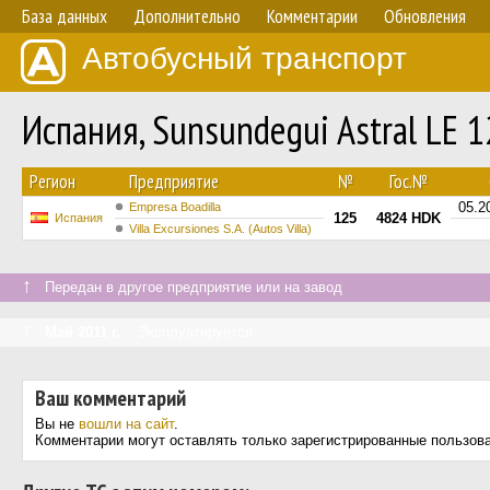
База данных
Дополнительно
Комментарии
Обновления
Автобусный транспорт
Испания, Sunsundegui Astral LE 
Регион
Предприятие
№
Гос.№
05.2
Empresa Boadilla
125
4824 HDK
Испания
Villa Excursiones S.A. (Autos Villa)
↑
Передан в другое предприятие или на завод
↑
Май 2011 г.
Эксплуатируется
Ваш комментарий
Вы не
вошли на сайт
.
Комментарии могут оставлять только зарегистрированные пользов