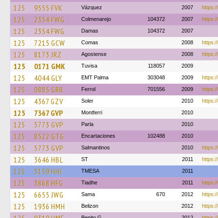
125
9555 FVK
Vázquez
2007
https:/
125
2354 FWG
Colmenarejo
104372
2007
https:/
125
2354 FWG
Damas
104372
2007
125
7215 GCW
Comas
2008
https:/
125
8173 JRZ
Agostense
2008
https:/
125
0171 GMK
Tuvisa
118057
2009
125
4044 GLY
EMT Palma
303048
2009
https:
125
0885 GRR
Ferrol
701556
2009
https:/
125
4367 GZV
Soler
2010
https:/
125
7367 GVP
Montferri
2010
125
5773 GVP
Parla
2010
125
8522 GTG
Encartaciones
102488
2010
125
5773 GVP
Salmantinos
2010
https:/
125
3646 HBL
ST
2011
https:/
125
3159 HHJ
TMESA
2011
125
3868 HFG
Tiadhe
2011
https:/
125
6655 JWG
Sama
670
2012
https:/
125
1936 HMH
Belizon
2012
https:/
Benito G
2012
https:/