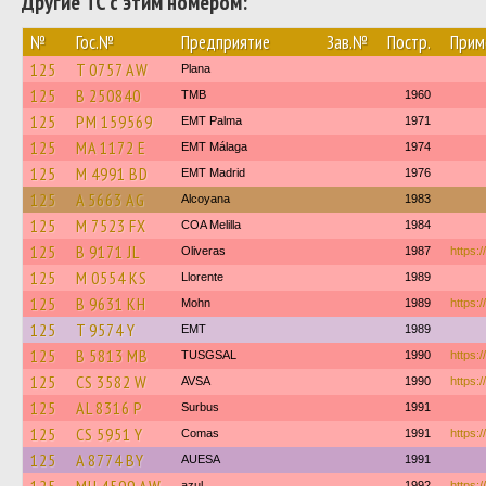
Другие ТС с этим номером:
№
Гос.№
Предприятие
Зав.№
Постр.
Прим
125
T 0757 AW
Plana
125
B 250840
TMB
1960
125
PM 159569
EMT Palma
1971
125
MA 1172 E
EMT Málaga
1974
125
M 4991 BD
EMT Madrid
1976
125
A 5663 AG
Alcoyana
1983
125
M 7523 FX
COA Melilla
1984
125
B 9171 JL
Oliveras
1987
https:/
125
M 0554 KS
Llorente
1989
125
B 9631 KH
Mohn
1989
https:/
125
T 9574 Y
EMT
1989
125
B 5813 MB
TUSGSAL
1990
https:
125
CS 3582 W
AVSA
1990
https:/
125
AL 8316 P
Surbus
1991
125
CS 5951 Y
Comas
1991
https:/
125
A 8774 BY
AUESA
1991
azul
1992
https:/