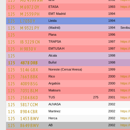
125
MU 4599 AW
125
M 6972 OY
ETASA
1993
https:/
125
M 2539 PH
EMT Madrid
1994
125
L 7030 Y
Lleida
1994
125
M 9321 PY
(Madrid)
1994
Sevib
125
Plana
1996
125
IB 3229 CN
TRAPSA
1997
https:
125
H 9830 V
EMTUSA H
1997
https:/
125
Alcala
1998
125
4878 DRB
Buñol
1998
125
5146 GBX
Noreste (Cersa/ Anesa)
1999
125
7663 BBK
Rico
2000
https:/
125
4089 BSG
Argabús
2000
https:
125
7031 BLM
Maitours
2001
https:/
125
2584 BKD
TUS
275
2001
https:/
125
5817 CCM
AUVASA
2002
125
8984 CBR
Martinez
2002
https:/
125
1453 BWV
Herca
2002
https:/
125
8649 BWV
AB
2002
https:/