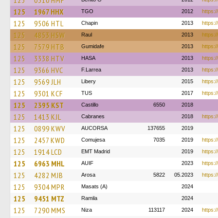
125
0310 HMF
125
1967 HHX
TGO
2012
https:/
125
9506 HTL
Chapin
2013
https:/
125
4853 HSW
Raul
2013
https:
125
7579 HTB
Gumidafe
2013
https:
125
3338 HTV
HASA
2013
https:/
125
9366 HVC
F.Larrea
2013
https:/
125
9569 JLH
Libery
2015
https:/
125
9301 KCF
TUS
2017
https:
125
2395 KST
Castillo
6550
2018
125
1413 KJL
Cabranes
2018
https:/
125
0899 KWV
AUCORSA
137655
2019
125
2457 KWD
Comujesa
7035
2019
https:/
125
1914 LCD
EMT Madrid
2019
https:/
125
6963 MHL
AUIF
2023
https:/
125
4282 MJB
Arosa
5822
05.2023
https:/
125
9304 MPR
Masats (A)
2024
125
9451 MTZ
Ramila
2024
125
7290 MMS
Niza
113117
2024
https: