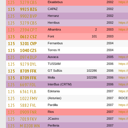
125
3279 CBS
Ekialdebus
2002
https:/
125
9925 BZG
CAPAZ
2002
125
9902 BVP
Herranz
2002
125
3279 CBS
Herribus
2002
https:/
125
2394 CPT
Alhambra
2
2003
https:/
125
0612 CSZ
Font
101
2003
125
5201 CVP
Fernanbus
2004
125
1040 CZS
Torres H
2004
125
0974 DLP
Auvaca
2005
https:/
125
9279 DYL
TUSSAM
2006
https:
125
8709 FFK
GT SuBús
102286
2006
https:/
125
8709 FFK
Molla
102286
2006
https:/
125
6697 FDL
InterBus (CRTM)
2006
https:/
125
6361 FLB
Edetania
2007
https:
125
1022 FMV
(Asturias)
2007
ROC
125
5882 FVL
Pardilla
2007
https:/
125
0909 FNR
Rios
2007
https:/
125
7019 FKV
JCastro
2007
https:/
125
M 0208 WN
Periferia
2007