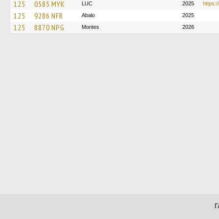
125
0585 MYK
LUC
2025
https:
125
9286 NFR
Abalo
2025
125
8870 NPG
Montes
2026
Г