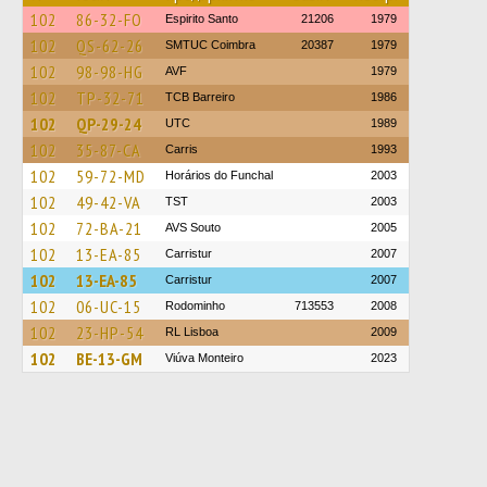
102
86-32-FO
Espirito Santo
21206
1979
102
QS-62-26
SMTUC Coimbra
20387
1979
102
98-98-HG
AVF
1979
102
TP-32-71
TCB Barreiro
1986
102
QP-29-24
UTC
1989
102
35-87-CA
Carris
1993
102
59-72-MD
Horários do Funchal
2003
102
49-42-VA
TST
2003
102
72-BA-21
AVS Souto
2005
102
13-EA-85
Carristur
2007
102
13-EA-85
Carristur
2007
102
06-UC-15
Rodominho
713553
2008
102
23-HP-54
RL Lisboa
2009
102
BE-13-GM
Viúva Monteiro
2023