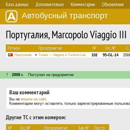
База данных
Дополнительно
Комментарии
Обновления
Автобусный транспорт
Португалия, Marcopolo Viaggio II
Регион
Предприятие
№
Гос.№
С..
102
95-GL-14
200
Португалия
Turilux — Viagens e Turismo Lda
↑
2008 г.
Поступил на предприятие
Ваш комментарий
Вы не
вошли на сайт
.
Комментарии могут оставлять только зарегистрированные пользов
Другие ТС с этим номером:
№
Гос.№
Предприятие
Зав.№
Постр.