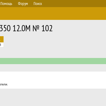
Помощь
Форум
Поиск
I 350 12.0M № 102
.
8
атели.